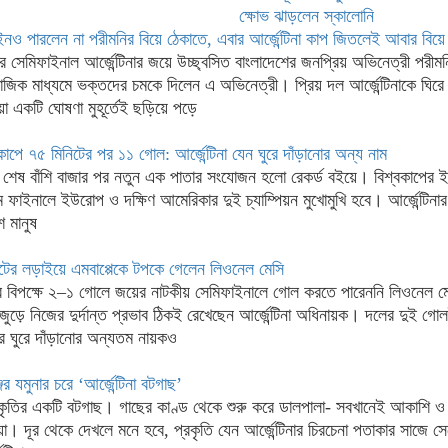
ক্ষোভ ঝাড়লেন স্কালোনি
েইনও পারলেন না পরীমনির বিয়ে ঠেকাতে, এবার আর্জেন্টিনা কাপ জিতলেই আবার বিয়
ের সেমিফাইনাল আর্জেন্টিনার জয়ে উচ্ছ্বসিত বাংলাদেশের জনপ্রিয় অভিনেত্রী পরী
মাজিক মাধ্যমে ভক্তদের চমকে দিলেন এ অভিনেত্রী। প্রিয় দল আর্জেন্টিনাকে ঘিরে
া একটি ঘোষণা মুহূর্তেই ছড়িয়ে পড়ে
াপে ৭৫ মিনিটের পর ১১ গোল: আর্জেন্টিনা যেন ঘুরে দাঁড়ানোর অন্য নাম
য় শেষ বাঁশি বাজার পর নতুন এক পাতার সংযোজন হলো রেকর্ড বইয়ে। বিশ্বকাপের 
ফাইনালে ইউরোপ ও দক্ষিণ আমেরিকার দুই চ্যাম্পিয়ন মুখোমুখি হবে। আর্জেন্টিনার
 মানুষ
বুটের লড়াইয়ে এমবাপ্পেকে টপকে গেলেন লিওনেল মেসি
ডের বিপক্ষে ২–১ গোলে জয়ের নাটকীয় সেমিফাইনালে গোল করতে পারেননি লিওনেল 
জুড়ে নিজের দুর্দান্ত প্রভাব ঠিকই রেখেছেন আর্জেন্টিনা অধিনায়ক। দলের দুই গো
নার ঘুরে দাঁড়ানোর অন্যতম নায়কও
ের যমুনার চরে ‘আর্জেন্টিনা বটগাছ’
ৃতির একটি বটগাছ। গাছের কাণ্ড থেকে শুরু করে ডালপালা- সবখানেই আকাশি ও 
য়া। দূর থেকে দেখলে মনে হবে, প্রকৃতি যেন আর্জেন্টিনার চিরচেনা পতাকার সাজে 