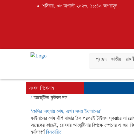
শনিবার, ০৮ অগাস্ট ২০২৬, ১১:৪০ অপরাহ্ন
প্রচ্ছদ
জাতীয়
রাজন
সংবাদ শিরোনাম
/
আর্জেন্টিনা ফুটবল দল
‘মেসির অধ্যায় শেষ, এখন সময় ইয়ামালের’
ফাইনালের শেষ বাঁশি বাজার ঠিক পরপরই টাইমস স্কয়ারে লা র
অনেকের কাছেই, রোববার আর্জেন্টিনার বিপক্ষে স্পেনের এ জ
মর্যাদাপূর্ণ
বিস্তারিত