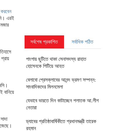
ে করবেন
মনি। এরই
 মজার
সর্বশেষ প্রকাশিত
সর্বাধিক পঠিত
ইতিহাসে
 প্রায়
পাংশায় ছুটিতে থাকা সেনাসদস্য রাহাত
হোসেনকে পিটিয়ে আহত
বেলাবো প্রেসক্লাবের আনন্দ ভ্রমণ সম্পন্ন:
মেসি।
সাংবাদিকদের মিলনমেলা
লই বানিয়ে
যেভাবে ভারতে দিন কাটাচ্ছেন পলাতক আ.লীগ
নেতারা
সাদা
ড্যাবের প্রতিষ্ঠাবার্ষিকীতে প্রধানমন্ত্রী তারেক
সেজেছে।
রহমান