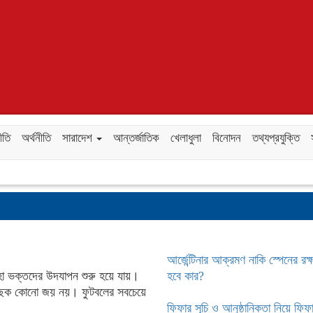
ীতি
অর্থনীতি
সারাদেশ
আন্তর্জাতিক
খেলাধুলা
বিনোদন
তথ্যপ্রযুক্তি
আর্জেন্টিনার আক্রমণ নাকি স্পেনের রক
োহা ভক্তদের উদযাপন শুরু হয়ে যায়।
হবে কার?
য় নিছক কোনো জয় নয়। ফুটবলের সবচেয়ে
ফিফার সূচি ও আনুষ্ঠানিকতা নিয়ে ফি