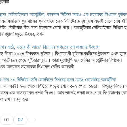
্টিনার
দুতে সেমিফাইনালে আর্জেন্টিনা, কানসাস সিটিতে আরও এক মহাকাব্য লিখলেন ফুটবল
লম ফরিদঃ সবুজ ঘাসের ক্যানভাসে ১২০ মিনিটের রুদ্ধশ্বাস লড়াই শেষে শেষ বাঁ
টির স্টেডিয়াম নীল-সাদা উল্লাসে ফেটে পড়ে। আর্জেন্টিনার সেমিফাইনাল নিশ্চিত হ
খন গ্যালারিজুড়ে উৎসব, তখন
র যখন মাঠে, ভয়ের কী আছে’ বিনোদন জগতের তারকারাদের উচ্ছাস
ে ফিফা ২০২৬ বিশ্বকাপ ফুটবল। বিশ্বব্যাপী ফুটবলপ্রেমীদের উন্মাদনা এখন তুঙ্
 আটে চলে গেছে সুইজারল্যান্ড। তারা মুখোমুখি হবে মেসির আর্জেন্টিনার বিপক্ষে।
্বের অন্যতম মহাতারকা লিওনেল মেসির জাদুকরী
য শেষ ১৩ মিনিটের মেসি ভেলকিতে মিশরের হৃদয় ভেঙে কোয়ার্টারে আর্জেন্টিনা
্ষয়ী এক লড়াই! ২-০ গোলে পিছিয়ে পড়েও শেষে ৩-২ গোলে জেতা। বিশ্বচ্যাম্পিয়ন আর্
বাস্য এক কামব্যাকের গল্পটা লিখল। আর তাতেই দলটা চলে গেছে বিশ্বকাপের কোয়া
পা রাখল। ম্যাচের
01
02