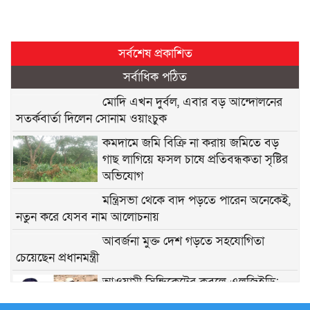
সর্বশেষ প্রকাশিত
সর্বাধিক পঠিত
মোদি এখন দুর্বল, এবার বড় আন্দোলনের
সতর্কবার্তা দিলেন সোনাম ওয়াংচুক
কমদামে জমি বিক্রি না করায় জমিতে বড়
গাছ লাগিয়ে ফসল চাষে প্রতিবন্ধকতা সৃষ্টির
অভিযোগ
মন্ত্রিসভা থেকে বাদ পড়তে পারেন অনেকেই,
নতুন করে যেসব নাম আলোচনায়
আবর্জনা মুক্ত দেশ গড়তে সহযোগিতা
চেয়েছেন প্রধানমন্ত্রী
‎আওয়ামী সিন্ডিকেটের কবলে এলজিইডি:
প্রশাসনের চরম অস্থিরতা