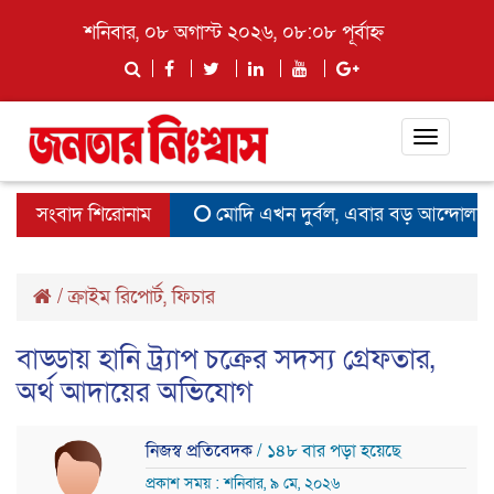
শনিবার, ০৮ অগাস্ট ২০২৬, ০৮:০৮ পূর্বাহ্ন
Toggle
navigat
সংবাদ শিরোনাম
মোদি এখন দুর্বল, এবার বড় আন্দোলনের সত
/
ক্রাইম রিপোর্ট
,
ফিচার
বাড্ডায় হানি ট্র্যাপ চক্রের সদস্য গ্রেফতার,
অর্থ আদায়ের অভিযোগ
নিজস্ব প্রতিবেদক
/ ১৪৮ বার পড়া হয়েছে
প্রকাশ সময় : শনিবার, ৯ মে, ২০২৬