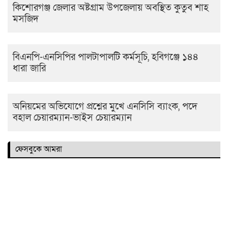
কিশোরগঞ্জ জেলার অষ্টগ্রাম উপজেলায় অবস্থিত কুতুব শাহ
মসজিদ
বিএনপি-এনসিপির পালটাপালটি কর্মসূচি, হবিগঞ্জে ১৪৪
ধারা জারি
অনিয়মের অভিযোগে প্রশ্নের মুখে এনসিসি ব্যাংক, পদে
বহাল চেয়ারম্যান-ভাইস চেয়ারম্যান
ফেসবুকে আমরা