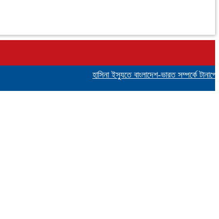
হাসিনা ইস্যুতে বাংলাদেশ-ভারত সম্পর্কে টানাপোড়েন ক