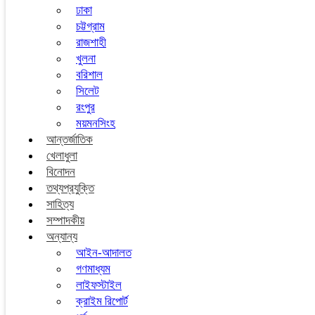
ঢাকা
চট্টগ্রাম
রাজশাহী
খুলনা
বরিশাল
সিলেট
রংপুর
ময়মনসিংহ
আন্তর্জাতিক
খেলাধুলা
বিনোদন
তথ্যপ্রযুক্তি
সাহিত্য
সম্পাদকীয়
অন্যান্য
আইন-আদালত
গণমাধ্যম
লাইফস্টাইল
ক্রাইম রিপোর্ট