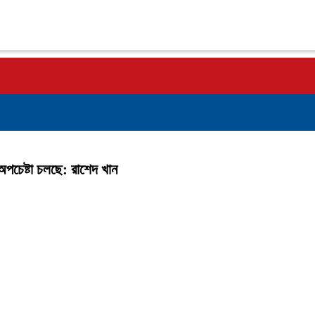
র অপচেষ্টা চলছে: রাশেদ খান