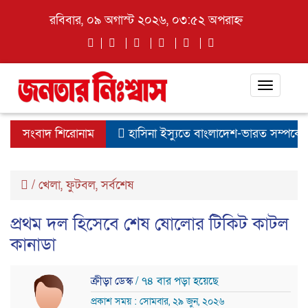
রবিবার, ০৯ অগাস্ট ২০২৬, ০৩:৫২ অপরাহ্ন
Toggle
navigat
সংবাদ শিরোনাম
হাসিনা ইস্যুতে বাংলাদেশ-ভারত সম্পর্কে ট
/
খেলা
,
ফুটবল
,
সর্বশেষ
প্রথম দল হিসেবে শেষ ষোলোর টিকিট কাটল
কানাডা
ক্রীড়া ডেস্ক
/ ৭৪ বার পড়া হয়েছে
প্রকাশ সময় : সোমবার, ২৯ জুন, ২০২৬