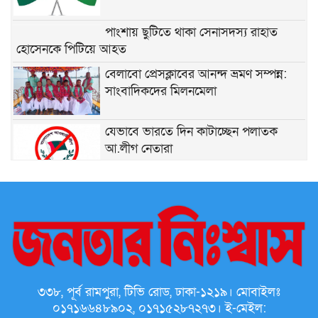
পাংশায় ছুটিতে থাকা সেনাসদস্য রাহাত
হোসেনকে পিটিয়ে আহত
বেলাবো প্রেসক্লাবের আনন্দ ভ্রমণ সম্পন্ন:
সাংবাদিকদের মিলনমেলা
যেভাবে ভারতে দিন কাটাচ্ছেন পলাতক
আ.লীগ নেতারা
ড্যাবের প্রতিষ্ঠাবার্ষিকীতে প্রধানমন্ত্রী তারেক
রহমান
মোদি এখন দুর্বল, এবার বড় আন্দোলনের
সতর্কবার্তা দিলেন সোনাম ওয়াংচুক
কমদামে জমি বিক্রি না করায় জমিতে বড়
৩৩৮, পূর্ব রামপুরা, টিভি রোড, ঢাকা-১২১৯। মোবাইলঃ
গাছ লাগিয়ে ফসল চাষে প্রতিবন্ধকতা সৃষ্টির অভিযোগ
০১৭১৬৬৪৮৯০২, ০১৭১৫২৮৭২৭৩। ই-মেইল: