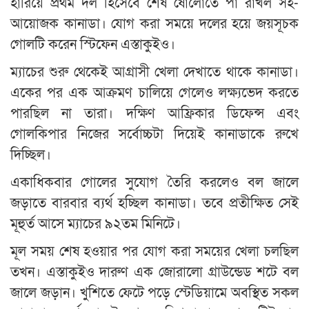
হারিয়ে প্রথম দল হিসেবে শেষ ষোলোতে পা রাখল সহ-
আয়োজক কানাডা। যোগ করা সময়ে দলের হয়ে জয়সূচক
গোলটি করেন স্টিফেন এস্তাকুইও।
ম্যাচের শুরু থেকেই আগ্রাসী খেলা দেখাতে থাকে কানাডা।
একের পর এক আক্রমণ চালিয়ে গেলেও লক্ষ্যভেদ করতে
পারছিল না তারা। দক্ষিণ আফ্রিকার ডিফেন্স এবং
গোলকিপার নিজের সর্বোচ্চটা দিয়েই কানাডাকে রুখে
দিচ্ছিল।
একাধিকবার গোলের সুযোগ তৈরি করলেও বল জালে
জড়াতে বারবার ব্যর্থ হচ্ছিল কানাডা। তবে প্রতীক্ষিত সেই
মূহুর্ত আসে ম্যাচের ৯২তম মিনিটে।
মূল সময় শেষ হওয়ার পর যোগ করা সময়ের খেলা চলছিল
তখন। এস্তাকুইও দারুণ এক জোরালো গ্রাউন্ডেড শটে বল
জালে জড়ান। খুশিতে ফেটে পড়ে স্টেডিয়ামে অবস্থিত সকল