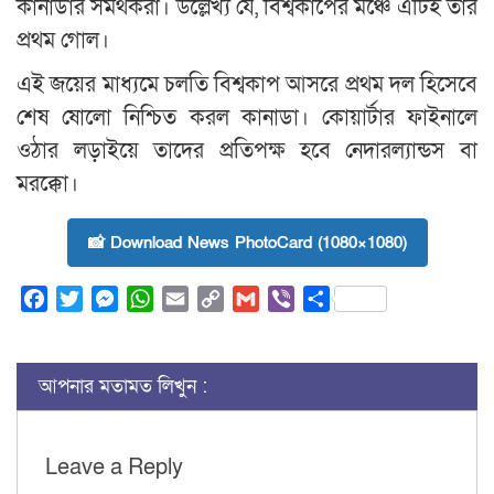
কানাডার সমর্থকরা। উল্লেখ্য যে, বিশ্বকাপের মঞ্চে এটিই তার
প্রথম গোল।
এই জয়ের মাধ্যমে চলতি বিশ্বকাপ আসরে প্রথম দল হিসেবে
শেষ ষোলো নিশ্চিত করল কানাডা। কোয়ার্টার ফাইনালে
ওঠার লড়াইয়ে তাদের প্রতিপক্ষ হবে নেদারল্যান্ডস বা
মরক্কো।
📸 Download News PhotoCard (1080×1080)
Facebook
Twitter
Messenger
WhatsApp
Email
Copy
Gmail
Viber
Share
Link
আপনার মতামত লিখুন :
Leave a Reply