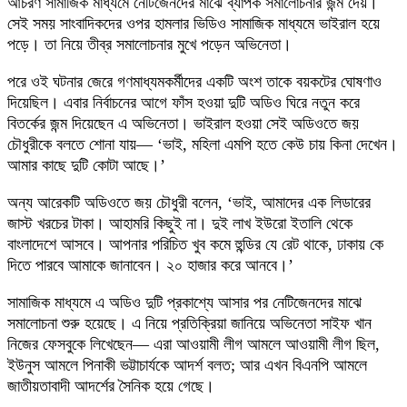
আচরণ সামাজিক মাধ্যমে নেটিজেনদের মাঝে ব্যাপক সমালোচনার জন্ম দেয়।
সেই সময় সাংবাদিকদের ওপর হামলার ভিডিও সামাজিক মাধ্যমে ভাইরাল হয়ে
পড়ে। তা নিয়ে তীব্র সমালোচনার মুখে পড়েন অভিনেতা।
পরে ওই ঘটনার জেরে গণমাধ্যমকর্মীদের একটি অংশ তাকে বয়কটের ঘোষণাও
দিয়েছিল। এবার নির্বাচনের আগে ফাঁস হওয়া দুটি অডিও ঘিরে নতুন করে
বিতর্কের জন্ম দিয়েছেন এ অভিনেতা। ভাইরাল হওয়া সেই অডিওতে জয়
চৌধুরীকে বলতে শোনা যায়— ‘ভাই, মহিলা এমপি হতে কেউ চায় কিনা দেখেন।
আমার কাছে দুটি কোটা আছে।’
অন্য আরেকটি অডিওতে জয় চৌধুরী বলেন, ‘ভাই, আমাদের এক লিডারের
জাস্ট খরচের টাকা। আহামরি কিছুই না। দুই লাখ ইউরো ইতালি থেকে
বাংলাদেশে আসবে। আপনার পরিচিত খুব কমে হুন্ডির যে রেট থাকে, ঢাকায় কে
দিতে পারবে আমাকে জানাবেন। ২০ হাজার করে আনবে।’
সামাজিক মাধ্যমে এ অডিও দুটি প্রকাশ্যে আসার পর নেটিজেনদের মাঝে
সমালোচনা শুরু হয়েছে। এ নিয়ে প্রতিক্রিয়া জানিয়ে অভিনেতা সাইফ খান
নিজের ফেসবুকে লিখেছেন— এরা আওয়ামী লীগ আমলে আওয়ামী লীগ ছিল,
ইউনুস আমলে পিনাকী ভট্টাচার্যকে আদর্শ বলত; আর এখন বিএনপি আমলে
জাতীয়তাবাদী আদর্শের সৈনিক হয়ে গেছে।