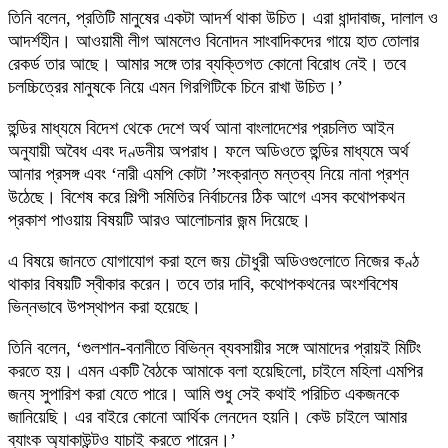
তিনি বলেন, প্রতিটি মানুষের একটা আদর্শ থাকা উচিত। এরা ধান্দাবাজ, দালাল ও
আদর্শহীন। আওয়ামী লীগ আমলেও বিনোদন সাংবাদিকদের গায়ে হাত তোলার
রেকর্ড তার আছে। আমার সঙ্গে তার ব্যক্তিগত কোনো বিরোধ নেই। তবে
চলচ্চিত্রের মানুষকে নিয়ে এমন গিরগিটিকে চিনে রাখা উচিত।’
হুন্ডির মাধ্যমে বিদেশ থেকে দেশে অর্থ আনা বাংলাদেশের প্রচলিত আইন
অনুযায়ী অবৈধ এবং দণ্ডনীয় অপরাধ। ফলে অডিওতে হুন্ডির মাধ্যমে অর্থ
আনার প্রসঙ্গ এবং ‘নারী এমপি কোটা ’সংক্রান্ত মন্তব্য নিয়ে নানা প্রশ্ন
উঠেছে। বিশেষ করে শিল্পী সমিতির নির্বাচনের ঠিক আগে এসব কথোপকথন
প্রকাশ পাওয়ায় বিষয়টি আরও আলোচনার জন্ম দিয়েছে।
এ বিষয়ে জানতে যোগাযোগ করা হলে জয় চৌধুরী অডিওগুলোতে নিজের কণ্ঠ
থাকার বিষয়টি স্বীকার করেন। তবে তার দাবি, কথোপকথনের অংশবিশেষ
ভিন্নভাবে উপস্থাপন করা হয়েছে।
তিনি বলেন, ‘গুলশান-বনানীতে বিভিন্ন ব্যবসায়ীর সঙ্গে আমাদের প্রায়ই মিটিং
করতে হয়। এমন একটি বৈঠকে আমাকে বলা হয়েছিলো, চাইলে মহিলা এমপির
জন্য সুপারিশ করা যেতে পারে। আমি শুধু সেই কথাই পরিচিত একজনকে
জানিয়েছি। এর বাইরে কোনো আর্থিক লেনদেন হয়নি। কেউ চাইলে আমার
ব্যাংক অ্যাকাউন্টও যাচাই করতে পারেন।’