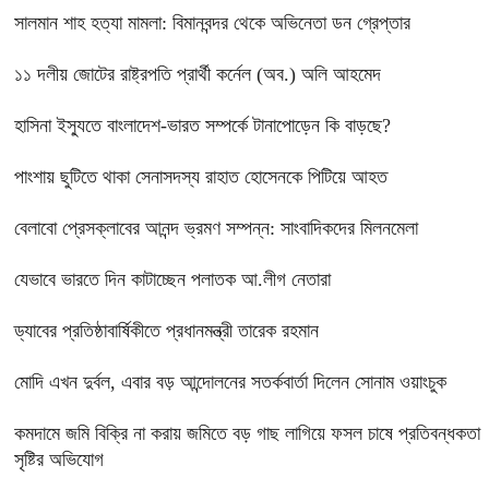
সালমান শাহ হত্যা মামলা: বিমানবন্দর থেকে অভিনেতা ডন গ্রেপ্তার
১১ দলীয় জোটের রাষ্ট্রপতি প্রার্থী কর্নেল (অব.) অলি আহমেদ
হাসিনা ইস্যুতে বাংলাদেশ-ভারত সম্পর্কে টানাপোড়েন কি বাড়ছে?
পাংশায় ছুটিতে থাকা সেনাসদস্য রাহাত হোসেনকে পিটিয়ে আহত
বেলাবো প্রেসক্লাবের আনন্দ ভ্রমণ সম্পন্ন: সাংবাদিকদের মিলনমেলা
যেভাবে ভারতে দিন কাটাচ্ছেন পলাতক আ.লীগ নেতারা
ড্যাবের প্রতিষ্ঠাবার্ষিকীতে প্রধানমন্ত্রী তারেক রহমান
মোদি এখন দুর্বল, এবার বড় আন্দোলনের সতর্কবার্তা দিলেন সোনাম ওয়াংচুক
কমদামে জমি বিক্রি না করায় জমিতে বড় গাছ লাগিয়ে ফসল চাষে প্রতিবন্ধকতা
সৃষ্টির অভিযোগ