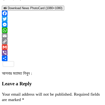
📸 Download News PhotoCard (1080×1080)
Facebook
Twitter
Messenger
WhatsApp
Email
Copy
Link
Gmail
Viber
Share
আপনার মতামত লিখুন :
Leave a Reply
Your email address will not be published.
Required fields
are marked
*