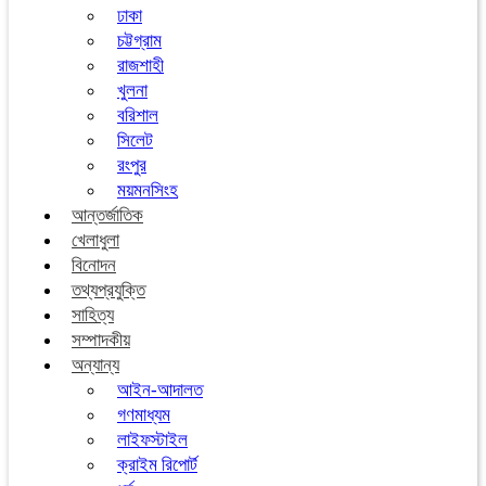
ঢাকা
চট্টগ্রাম
রাজশাহী
খুলনা
বরিশাল
সিলেট
রংপুর
ময়মনসিংহ
আন্তর্জাতিক
খেলাধুলা
বিনোদন
তথ্যপ্রযুক্তি
সাহিত্য
সম্পাদকীয়
অন্যান্য
আইন-আদালত
গণমাধ্যম
লাইফস্টাইল
ক্রাইম রিপোর্ট