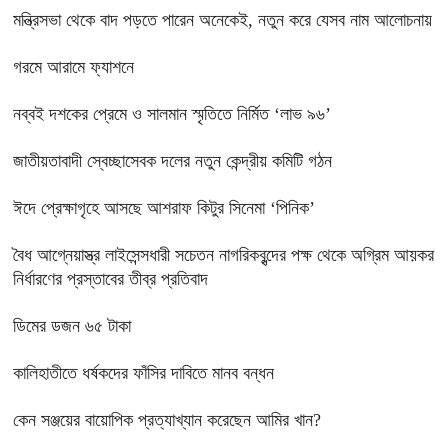
মন্ত্রিসভা থেকে বাদ পড়তে পারেন অনেকেই, নতুন করে যেসব নাম আলোচনায়
গরমে আরামে ফ্যাশনে
নব্বই দশকের প্রেমে ও সালমান স্মৃতিতে নির্মিত ‘লাভ ৯৬’
জাতীয়তাবাদী স্বেচ্ছাসেবক দলের নতুন কেন্দ্রীয় কমিটি গঠন
ঈদে প্রেক্ষাগৃহে আসছে আশরাফ কিটুর সিনেমা ‘পিনিক’
বৈধ আগ্নেয়াস্ত্র লাইসেন্সধারী সচেতন নাগরিকবৃন্দের পক্ষ থেকে অগ্রিম আয়কর
নির্ধারণের প্রস্তাবের তীব্র প্রতিবাদ
ডিমের ডজন ৬৫ টাকা
কালিহাতীতে ধর্ষকদের ফাঁসির দাবিতে মানব বন্ধন
কেন সঞ্জয়ের বায়োপিক প্রত্যাখ্যান করেছেন আমির খান?