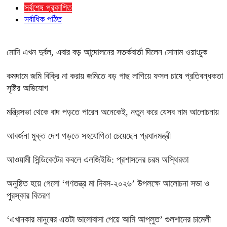
সর্বশেষ প্রকাশিত
সর্বাধিক পঠিত
মোদি এখন দুর্বল, এবার বড় আন্দোলনের সতর্কবার্তা দিলেন সোনাম ওয়াংচুক
কমদামে জমি বিক্রি না করায় জমিতে বড় গাছ লাগিয়ে ফসল চাষে প্রতিবন্ধকতা
সৃষ্টির অভিযোগ
মন্ত্রিসভা থেকে বাদ পড়তে পারেন অনেকেই, নতুন করে যেসব নাম আলোচনায়
আবর্জনা মুক্ত দেশ গড়তে সহযোগিতা চেয়েছেন প্রধানমন্ত্রী
‎আওয়ামী সিন্ডিকেটের কবলে এলজিইডি: প্রশাসনের চরম অস্থিরতা
অনুষ্ঠিত হয়ে গেলো ‘গণতন্ত্র মা দিবস-২০২৬’ উপলক্ষে আলোচনা সভা ও
পুরস্কার বিতরণ
‘এখানকার মানুষের এতটা ভালোবাসা পেয়ে আমি আপ্লুত’ গুলশানের চামেলী