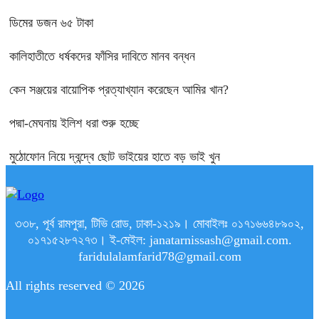
ডিমের ডজন ৬৫ টাকা
কালিহাতীতে ধর্ষকদের ফাঁসির দাবিতে মানব বন্ধন
কেন সঞ্জয়ের বায়োপিক প্রত্যাখ্যান করেছেন আমির খান?
পদ্মা-মেঘনায় ইলিশ ধরা শুরু হচ্ছে
মুঠোফোন নিয়ে দ্বন্দ্বে ছোট ভাইয়ের হাতে বড় ভাই খুন
৩৩৮, পূর্ব রামপুরা, টিভি রোড, ঢাকা-১২১৯। মোবাইলঃ ০১৭১৬৬৪৮৯০২,
০১৭১৫২৮৭২৭৩। ই-মেইল: janatarnissash@gmail.com.
faridulalamfarid78@gmail.com
All rights reserved © 2026