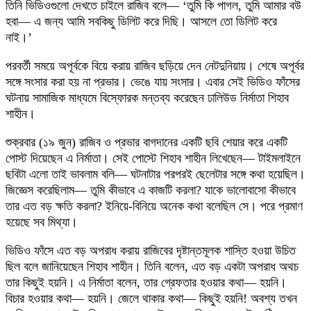
তিনি ভিডিওগুলো দেখতে চাইলে রাজিব বলে— ‘তুমি কি পাগল, তুমি আমার বউ
হবা— এ জন্য আমি সবকিছু ডিলিট করে দিছি। আসলে তো ডিলিট করে
নাই।’
পরবর্তী সময়ে অপূর্বকে বিয়ে করায় রাজিব ছড়িয়ে দেন নেটদুনিয়ায়। শেষে অপূর্বর
সঙ্গে সংসার করা হয় না প্রভার। ভেঙে যায় সংসার। এবার সেই ভিডিও ফাঁসের
ঘটনায় সামাজিক মাধ্যমে বিস্ফোরক মন্তব্য করেছেন ঢালিউড নির্মাতা শিহাব
শাহীন।
শুক্রবার (১৯ জুন) রাজিব ও প্রভার বাগদানের একটি ছবি শেয়ার করে একটি
পোস্ট দিয়েছেন এ নির্মাতা। সেই পোস্টে শিহাব শাহীন লিখেছেন— টাইমলাইনে
ছবিটা এলো তাই ভাবলাম বলি— ঘটনাটার পরপরই ছেলেটার সঙ্গে কথা হয়েছিল।
জিজ্ঞেস করেছিলাম— তুমি কীভাবে এ কাজটি করলা? যাকে ভালোবাসো কীভাবে
তার এত বড় ক্ষতি করলা? ইনিয়ে-বিনিয়ে অনেক কথা বলেছিল সে। পরে প্রমাণ
হয়েছে সব মিথ্যা।
ভিডিও ফাঁসে এত বড় অপরাধ করায় রাজিবের দৃষ্টান্তমূলক শাস্তি হওয়া উচিত
ছিল বলে জানিয়েছেন শিহাব শাহীন। তিনি বলেন, এত বড় একটা অপরাধ অথচ
তার কিছুই হয়নি। এ নির্মাতা বলেন, তার গ্রেফতার হওয়ার কথা— হয়নি।
বিচার হওয়ার কথা— হয়নি। জেলে থাকার কথা— কিছুই হয়নি! অবশ্য তখন