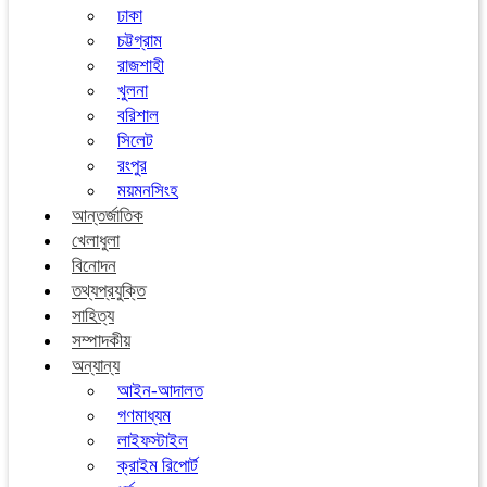
ঢাকা
চট্টগ্রাম
রাজশাহী
খুলনা
বরিশাল
সিলেট
রংপুর
ময়মনসিংহ
আন্তর্জাতিক
খেলাধুলা
বিনোদন
তথ্যপ্রযুক্তি
সাহিত্য
সম্পাদকীয়
অন্যান্য
আইন-আদালত
গণমাধ্যম
লাইফস্টাইল
ক্রাইম রিপোর্ট