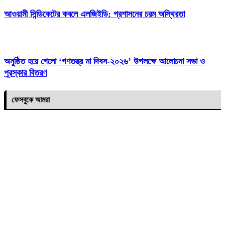
‎আওয়ামী সিন্ডিকেটের কবলে এলজিইডি: প্রশাসনের চরম অস্থিরতা
অনুষ্ঠিত হয়ে গেলো ‘গণতন্ত্র মা দিবস-২০২৬’ উপলক্ষে আলোচনা সভা ও
পুরস্কার বিতরণ
ফেসবুকে আমরা