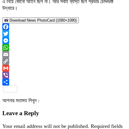
এ নিয়ে কোনো আইন ছিল না। আর সবাই ব্যস্ত ছিল প্রভার চৌদ্দগুষ্ঠি
উদ্ধারে।
📸 Download News PhotoCard (1080×1080)
Facebook
Twitter
Messenger
WhatsApp
Email
Copy
Link
Gmail
Viber
Share
আপনার মতামত লিখুন :
Leave a Reply
Your email address will not be published.
Required fields