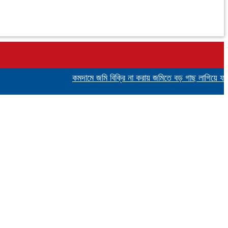
কমদামে জমি বিক্রি না করায় জমিতে বড় গাছ লাগিয়ে ফসল চাষে