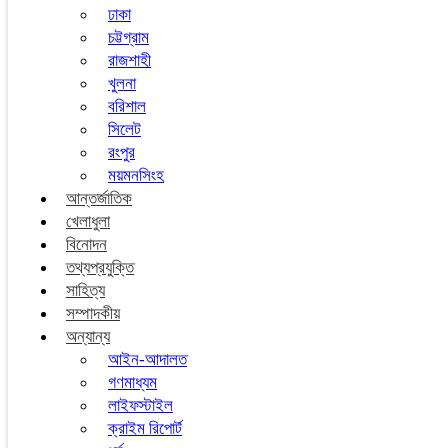
ঢাকা
চট্টগ্রাম
রাজশাহী
খুলনা
বরিশাল
সিলেট
রংপুর
ময়মনসিংহ
আন্তর্জাতিক
খেলাধুলা
বিনোদন
তথ্যপ্রযুক্তি
সাহিত্য
সম্পাদকীয়
অন্যান্য
আইন-আদালত
গণমাধ্যম
লাইফস্টাইল
ক্রাইম রিপোর্ট