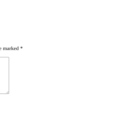
re marked
*