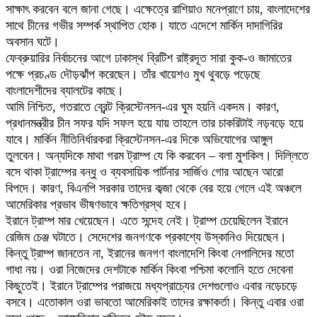
সাক্ষাৎ করবেন বলে জানা গেছে। এক্ষেত্রে রাশিয়াও মনেপ্রাণে চায়, বাংলাদেশের
সাথে চীনের গভীর সম্পর্ক স্থাপিত হোক। যাতে এদেশে মার্কিন দাদাগিরির
অবসান ঘটে।
ফেব্রুয়ারির নির্বাচনের আগে ঢাকাস্থ ব্রিটিশ রাষ্ট্রদূত সারা কুক-ও জামাতের
পক্ষে প্রচণ্ড দৌড়ঝাঁপ করেছেন। তাঁর খায়েশও মুখ থুবড়ে পড়েছে
বাংলাদেশীদের ব্যালটের কাছে।
আমি নিশ্চিত, গতরাতে ব্রেন্ট ক্রিস্টেনসন-এর ঘুম হয়নি একদম। কারণ,
প্রধানমন্ত্রীর চীন সফর যদি সফল হয়ে যায় তাহলে তার চাকরিটাই নড়বড়ে হয়ে
যাবে। মার্কিন নীতিনির্ধারকরা ক্রিস্টেনসন-এর দিকে অভিযোগের আঙ্গুল
তুলবেন। অন্যদিকে মাথা গরম ট্রাম্প যে কি করবেন – বলা মুশকিল। দিল্লিতে
বসে থাকা ট্রাম্পের বন্ধু ও ব্যবসায়িক পার্টনার সার্জিও গোর আছেন আরো
বিপদে। কারণ, বিএনপি সরকার তাদের কব্জা থেকে বের হয়ে গেলে এই অঞ্চলে
আমেরিকার প্রভাব ভীষণভাবে ক্ষতিগ্রস্থ হবে।
ইরানে ট্রাম্প মার খেয়েছেন। এতে সন্দেহ নেই। ট্রাম্প চেয়েছিলেন ইরানে
রেজিম চেঞ্জ ঘটাতে। সেদেশের জনগণকে প্রকাশ্যে উস্কানিও দিয়েছেন।
কিন্তু ট্রাম্প জানতেন না, ইরানের জনগণ বাংলাদেশি কিংবা নেপালিদের মতো
গাধা নয়। ওরা নিজেদের দেশটাকে মার্কিন কিংবা পশ্চিমা কলোনি হতে দেবেনা
কিছুতেই। ইরানে ট্রাম্পের পরাজয়ে মধ্যপ্রাচ্যের দেশগুলোও এবার নড়েচড়ে
বসবে। এতোকাল ওরা ভাবতো আমেরিকাই তাদের রক্ষাকর্তা। কিন্তু এবার ওরা