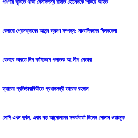
পাংশায় ছুটিতে থাকা সেনাসদস্য রাহাত হোসেনকে পিটিয়ে আহত
বেলাবো প্রেসক্লাবের আনন্দ ভ্রমণ সম্পন্ন: সাংবাদিকদের মিলনমেলা
যেভাবে ভারতে দিন কাটাচ্ছেন পলাতক আ.লীগ নেতারা
ড্যাবের প্রতিষ্ঠাবার্ষিকীতে প্রধানমন্ত্রী তারেক রহমান
মোদি এখন দুর্বল, এবার বড় আন্দোলনের সতর্কবার্তা দিলেন সোনাম ওয়াংচুক