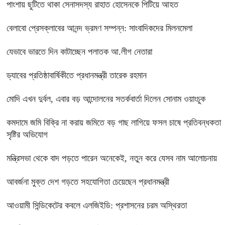
পাংশায় ছুটিতে থাকা সেনাসদস্য রাহাত হোসেনকে পিটিয়ে আহত
বেলাবো প্রেসক্লাবের আনন্দ ভ্রমণ সম্পন্ন: সাংবাদিকদের মিলনমেলা
যেভাবে ভারতে দিন কাটাচ্ছেন পলাতক আ.লীগ নেতারা
ড্যাবের প্রতিষ্ঠাবার্ষিকীতে প্রধানমন্ত্রী তারেক রহমান
মোদি এখন দুর্বল, এবার বড় আন্দোলনের সতর্কবার্তা দিলেন সোনাম ওয়াংচুক
কমদামে জমি বিক্রি না করায় জমিতে বড় গাছ লাগিয়ে ফসল চাষে প্রতিবন্ধকতা
সৃষ্টির অভিযোগ
মন্ত্রিসভা থেকে বাদ পড়তে পারেন অনেকেই, নতুন করে যেসব নাম আলোচনায়
আবর্জনা মুক্ত দেশ গড়তে সহযোগিতা চেয়েছেন প্রধানমন্ত্রী
‎আওয়ামী সিন্ডিকেটের কবলে এলজিইডি: প্রশাসনের চরম অস্থিরতা