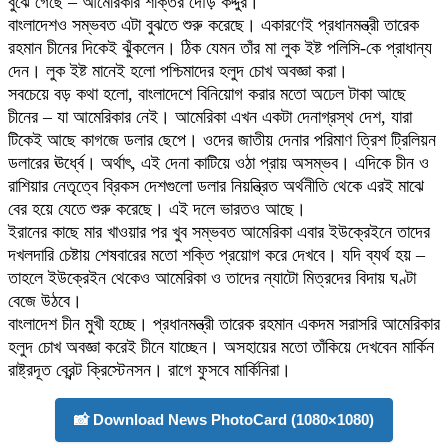
বুঝে গেছে – আমেরিকার শক্তির দৌড় কদ্দুর।
বাংলাদেশও সম্ভবত এটা বুঝতে শুরু করেছে। একারণেই প্রধানমন্ত্রী তারেক
রহমান চীনের দিকেই ঝুঁকলেন। ঠিক যেমন তাঁর মা লুক ইষ্ট পলিসি-কে প্রাধান্য
দেন। লুক ইষ্ট মানেই হলো পশ্চিমাদের হলুদ চোখ অবজ্ঞা করা।
সবচেয়ে বড় কথা হলো, বাংলাদেশে বিনিয়োগ করার মতো অঢেল টাকা আছে
চীনের – যা আমেরিকার নেই। আমেরিকা এখন একটা দেনাগ্রস্থ দেশ, যারা
টিকেই আছে কাগজে ডলার ছেপে। ওদের জাতীয় দেনার পরিমাণ ত্রিশ ট্রিলিয়ন
ডলারের ঊর্ধ্বে। অর্থাৎ, এই দেনা কাটিয়ে ওঠা প্রায় অসম্ভব। এদিকে চীন ও
রাশিয়ার নেতৃত্বে ব্রিকস দেশগুলো ডলার নিয়ন্ত্রিত অর্থনীতি থেকে এরই মাঝে
বের হয়ে যেতে শুরু করেছে। এই দলে ভারতও আছে।
ইরানের কাছে মার খাওয়ার পর খুব সম্ভবত আমেরিকা এবার ইউক্রেইনে তাদের
দখলদারি চেষ্টায় শেষবারের মতো শক্তি প্রয়োগ করে দেখবে। যদি ব্যর্থ হয় –
তাহলে ইউক্রেইন থেকেও আমেরিকা ও তাদের ন্যাটো মিত্রদের বিদায় ঘণ্টা
বেজে উঠবে।
বাংলাদেশ চীন মুখী হচ্ছে। প্রধানমন্ত্রী তারেক রহমান একদম সরাসরি আমেরিকার
হলুদ চোখ অবজ্ঞা করেই চীনে যাচ্ছেন। অসহায়ের মতো তাঁকিয়ে দেখবেন মার্কিন
রাষ্ট্রদূত ব্রেন্ট ক্রিস্টেনসন। রাগে ফুসবে মার্কিনিরা।
📸 Download News PhotoCard (1080×1080)