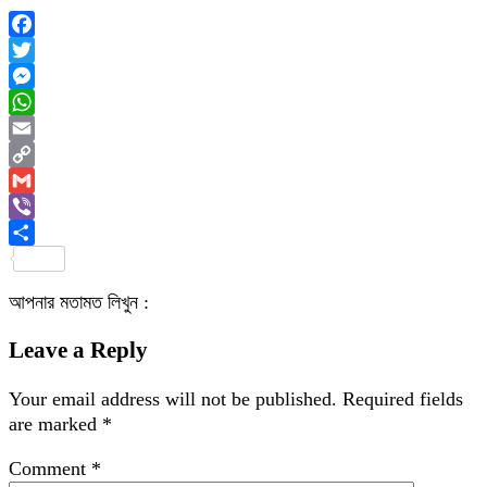
Facebook
Twitter
Messenger
WhatsApp
Email
Copy
Link
Gmail
Viber
Share
আপনার মতামত লিখুন :
Leave a Reply
Your email address will not be published.
Required fields
are marked
*
Comment
*