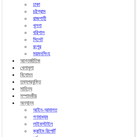
ঢাকা
চট্টগ্রাম
রাজশাহী
খুলনা
বরিশাল
সিলেট
রংপুর
ময়মনসিংহ
আন্তর্জাতিক
খেলাধুলা
বিনোদন
তথ্যপ্রযুক্তি
সাহিত্য
সম্পাদকীয়
অন্যান্য
আইন-আদালত
গণমাধ্যম
লাইফস্টাইল
ক্রাইম রিপোর্ট