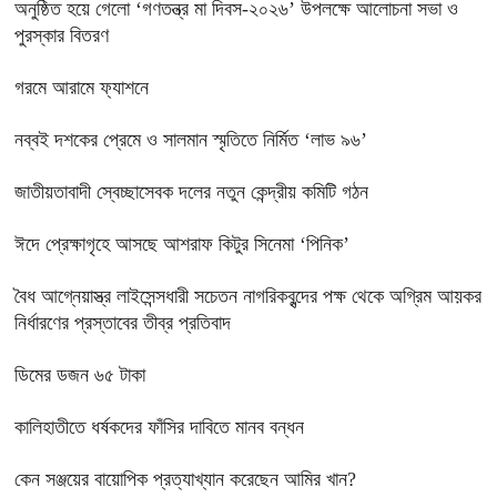
অনুষ্ঠিত হয়ে গেলো ‘গণতন্ত্র মা দিবস-২০২৬’ উপলক্ষে আলোচনা সভা ও
পুরস্কার বিতরণ
গরমে আরামে ফ্যাশনে
নব্বই দশকের প্রেমে ও সালমান স্মৃতিতে নির্মিত ‘লাভ ৯৬’
জাতীয়তাবাদী স্বেচ্ছাসেবক দলের নতুন কেন্দ্রীয় কমিটি গঠন
ঈদে প্রেক্ষাগৃহে আসছে আশরাফ কিটুর সিনেমা ‘পিনিক’
বৈধ আগ্নেয়াস্ত্র লাইসেন্সধারী সচেতন নাগরিকবৃন্দের পক্ষ থেকে অগ্রিম আয়কর
নির্ধারণের প্রস্তাবের তীব্র প্রতিবাদ
ডিমের ডজন ৬৫ টাকা
কালিহাতীতে ধর্ষকদের ফাঁসির দাবিতে মানব বন্ধন
কেন সঞ্জয়ের বায়োপিক প্রত্যাখ্যান করেছেন আমির খান?