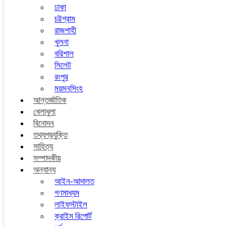
ঢাকা
চট্টগ্রাম
রাজশাহী
খুলনা
বরিশাল
সিলেট
রংপুর
ময়মনসিংহ
আন্তর্জাতিক
খেলাধুলা
বিনোদন
তথ্যপ্রযুক্তি
সাহিত্য
সম্পাদকীয়
অন্যান্য
আইন-আদালত
গণমাধ্যম
লাইফস্টাইল
ক্রাইম রিপোর্ট