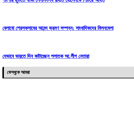
বেলাবো প্রেসক্লাবের আনন্দ ভ্রমণ সম্পন্ন: সাংবাদিকদের মিলনমেলা
যেভাবে ভারতে দিন কাটাচ্ছেন পলাতক আ.লীগ নেতারা
ফেসবুকে আমরা