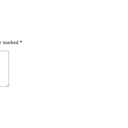
re marked
*