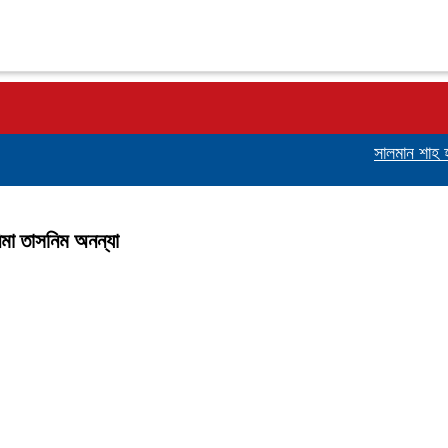
সালমান শাহ হত্যা ম
নিমা তাসনিম অনন্যা