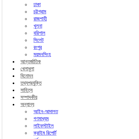
ঢাকা
চট্টগ্রাম
রাজশাহী
খুলনা
বরিশাল
সিলেট
রংপুর
ময়মনসিংহ
আন্তর্জাতিক
খেলাধুলা
বিনোদন
তথ্যপ্রযুক্তি
সাহিত্য
সম্পাদকীয়
অন্যান্য
আইন-আদালত
গণমাধ্যম
লাইফস্টাইল
ক্রাইম রিপোর্ট