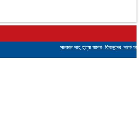
সালমান শাহ হত্যা মামলা: বিমানবন্দর থেকে অভিনেতা 