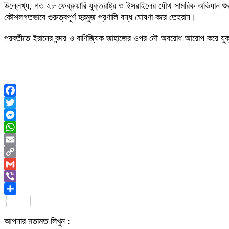
উল্লেখ্য, গত ২৮ ফেব্রুয়ারি যুক্তরাষ্ট্র ও ইসরাইলের যৌথ সামরিক অভিযান শুরু 
কৌশলগতভাবে গুরুত্বপূর্ণ হরমুজ প্রণালি বন্ধ ঘোষণা করে তেহরান।
পরবর্তীতে ইরানের বন্দর ও বাণিজ্যিক জাহাজের ওপর নৌ অবরোধ আরোপ করে যুক
Facebook
Twitter
Messenger
WhatsApp
Email
Copy
Link
Gmail
Viber
Share
আপনার মতামত লিখুন :