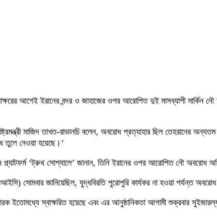
 স্বাক্ষরের আগেই ইরানের বন্দর ও জাহাজের ওপর আরোপিত দুই মাসব্যাপী মার্কিন নৌ
ট্রমন্ত্রী মাজিদ তাখত-রাভানচি বলেন, অবরোধ প্রত্যাহার ছিল তেহরানের অন্যতম
ধ তুলে নেওয়া হয়েছে।’
ধ্যম প্ল্যাটফর্ম ‘ট্রুথ সোশ্যালে’ জানান, তিনি ইরানের ওপর আরোপিত নৌ অবরোধ 
আইসি) সোমবার জানিয়েছিল, যুদ্ধবিরতি পুরোপুরি কার্যকর না হওয়া পর্যন্ত অবরোধ 
রক ইতোমধ্যে স্বাক্ষরিত হয়েছে এবং এর আনুষ্ঠানিকতা আগামী শুক্রবার সুইজারল্য