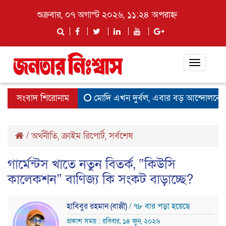
শুক্রবার, ০৭ অগাস্ট ২০২৬, ১১:২৪ অপরাহ্ন
Toggle
navigat
সংবাদ শিরোনাম
মোদি এখন দুর্বল, এবার বড় আন্দোলনের সতর্
/
অর্থনীতি
,
ক্রাইম রিপোর্ট
,
সর্বশেষ
গার্মেন্টস খাতে নতুন বিতর্ক, “কিউসি
কালেকশন” বাণিজ্য কি সংকট বাড়াচ্ছে?
হাবিবুর রহমান (বাপ্পী)
/ ৭৮ বার পড়া হয়েছে
প্রকাশ সময় : রবিবার, ১৪ জুন, ২০২৬