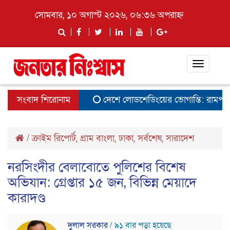
সোমবার, ১০ অগাস্ট ২০২৬, ০৬:৩৬ অপরাহ্ন
Toggle
navigat
সংবাদ শিরোনাম
দেশে লোডশেডিংয়ের ভোগান্তি: রামপাল বিদ
/
ক্রাইম রিপোর্ট
,
গ্রাম বাংলা
,
ঢাকা
,
সর্বশেষ
,
সারাদেশ
নরসিংদীর বেলাবোতে পুলিশের বিশেষ
অভিযান: গ্রেপ্তার ১৫ জন, বিভিন্ন মেয়াদে
কারাদণ্ড
দুলাল সরকার
/ ৯১ বার পড়া হয়েছে