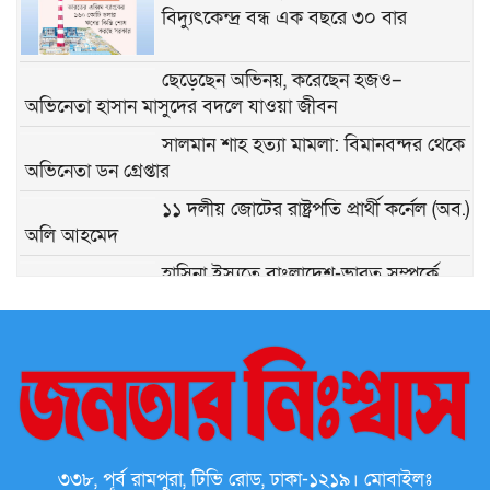
বিদ্যুৎকেন্দ্র বন্ধ এক বছরে ৩০ বার
ছেড়েছেন অভিনয়, করেছেন হজও–
অভিনেতা হাসান মাসুদের বদলে যাওয়া জীবন
সালমান শাহ হত্যা মামলা: বিমানবন্দর থেকে
অভিনেতা ডন গ্রেপ্তার
১১ দলীয় জোটের রাষ্ট্রপতি প্রার্থী কর্নেল (অব.)
অলি আহমেদ
হাসিনা ইস্যুতে বাংলাদেশ-ভারত সম্পর্কে
টানাপোড়েন কি বাড়ছে?
পাংশায় ছুটিতে থাকা সেনাসদস্য রাহাত
হোসেনকে পিটিয়ে আহত
বেলাবো প্রেসক্লাবের আনন্দ ভ্রমণ সম্পন্ন:
সাংবাদিকদের মিলনমেলা
৩৩৮, পূর্ব রামপুরা, টিভি রোড, ঢাকা-১২১৯। মোবাইলঃ