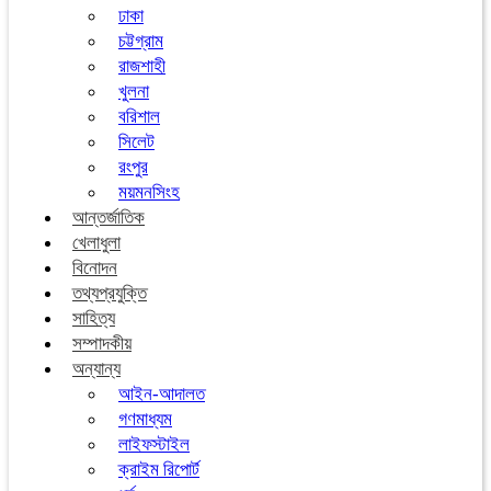
ঢাকা
চট্টগ্রাম
রাজশাহী
খুলনা
বরিশাল
সিলেট
রংপুর
ময়মনসিংহ
আন্তর্জাতিক
খেলাধুলা
বিনোদন
তথ্যপ্রযুক্তি
সাহিত্য
সম্পাদকীয়
অন্যান্য
আইন-আদালত
গণমাধ্যম
লাইফস্টাইল
ক্রাইম রিপোর্ট