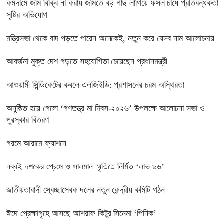
কমদামে জমি বিক্রি না করায় জমিতে বড় গাছ লাগিয়ে ফসল চাষে প্রতিবন্ধকতা
সৃষ্টির অভিযোগ
মন্ত্রিসভা থেকে বাদ পড়তে পারেন অনেকেই, নতুন করে যেসব নাম আলোচনায়
আবর্জনা মুক্ত দেশ গড়তে সহযোগিতা চেয়েছেন প্রধানমন্ত্রী
‎আওয়ামী সিন্ডিকেটের কবলে এলজিইডি: প্রশাসনের চরম অস্থিরতা
অনুষ্ঠিত হয়ে গেলো ‘গণতন্ত্র মা দিবস-২০২৬’ উপলক্ষে আলোচনা সভা ও
পুরস্কার বিতরণ
গরমে আরামে ফ্যাশনে
নব্বই দশকের প্রেমে ও সালমান স্মৃতিতে নির্মিত ‘লাভ ৯৬’
জাতীয়তাবাদী স্বেচ্ছাসেবক দলের নতুন কেন্দ্রীয় কমিটি গঠন
ঈদে প্রেক্ষাগৃহে আসছে আশরাফ কিটুর সিনেমা ‘পিনিক’