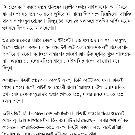
টস হেরে ব্যাট করতে নেমে ইনিংসের দ্বিতীয় ওভারে সাইফ হাসান আউট হয়ে
যাওয়ার পর ৯১ বলে ৯৬ রানের জুটিতে বড় রানের ভিত গড়ে দিয়েছিলেন তানজিদ
হাসান ও নাজমুল হোসেন। কিন্তু ৪৪ বলে ৫৪ রান করে তানজিদ আউট হতেই
হুট করে বিপদ বাড়ে বাংলাদেশের।
৩৪ রানের ভেতর হারিয়ে ফেলে ৩ উইকেট। ৮৬ বলে ৬৭ রান করা নাজমুলও
ছিলেন তাঁদের একজন। এমন সময় উইকেটে এসে মোসাদ্দেক সঙ্গী হিসেবে পান
তাওহিদ হৃদয়কে। ব্যাটিংয়ে নামার পর থেকেই যিনি ঠিক স্বস্তি খুঁজে পাচ্ছিলেন
না। হৃদয়ের ৫১ বলের ইনিংসে মাত্র ১ বাউন্ডারি দেখলেও তা বোঝা যাবে
কিছুটা।
মোসাদ্দেক ফিফটি পেরোনোর আগেই অবশ্য তিনি আউট হয়ে যান। ফিফটি
পাওয়ার পরের বলেই আউট হন মেহেদী হাসান মিরাজও। টেলএন্ডারদের নিয়ে
তখন মোসাদ্দেককে পুরো ৫০ ওভার খেলতে হতো, দলের রানও বাড়াতে হতো
সমান তালে।
দুটো কাজই তিনি করেছেন বেশ ভালোভাবে। ফিফটি পাওয়ার পরের ওভারেই
যেমন অ্যাডাম জাম্পাকে টানা তিন বলে বাউন্ডারি মেরেছেন, আবার শেষ পর্যন্ত
থেকেছেন অপরাজিতও— তাতে অবশ্য কিছুটা অবদান আছে অস্ট্রেলিয়ান
ফিল্ডারদেরও, শুধু মোসাদ্দেকেরই ৪টা ক্যাচ ছেড়েছেন তাঁরা।