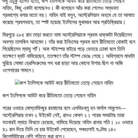
শুধু এটুকু হলেও হতো, জশ ইংলিসকে আউট করে রীতিমতো তেড়ে গেছেন
নাহিদ, কিছু একটা বলেছেনও। কী বলেছেন আঁচ করা গেলেও সম্ভবত
প্রকাশ্যে বলার মতো নয়। নাহিদ যাই বলুন, অস্ট্রেলিয়ান অহমে যে তা আঘাত
করেছে প্রবলভাবে, তা স্পষ্ট হয়েছে ইংলিসের মুখাবয়ব আর প্রতিক্রিয়ায়।
মিরপুরে ২৮৫ রান তাড়া করতে নামা অস্ট্রেলিয়াকে প্রথম ধাক্কাটা দিয়েছিলেন
অবশ্য তাসকিন আহমেদ। তাঁর করা ইনিংসের প্রথম বলে রীতিমতো বোকাই বনে
গিয়েছিলেন ম্যাথু শর্ট। অফ স্টাম্পের বাইরে পড়ে ভেতরে ঢোকা বলে তিনি
যতক্ষণে ব্যাট নামিয়েছেন, ততক্ষণে তাঁর স্টাম্প ভেঙে গেছে। অবিশ্বাসে মাথাটা
ঘুরিয়ে সোজা ড্রেসিংরুমের পথ ধরা ছাড়া আর কোনো উপায় ছিল না অজি
ওপেনারের সামনে।
জশ ইংলিসকে আউট করে রীতিমতো তেড়ে গেছেন নাহিদ
পরের ওভারে মোস্তাফিজুর রহমানের বলে এলবিডব্লু হন মার্নাস লাবুশেন—
অস্ট্রেলিয়ার তখন ২ উইকেট নেই, রানও কেবল ২। পরের সময়টায় তারা
যতবারই ম্যাচে ফিরতে চেয়েছে, থামিয়ে দিয়েছে নাহিদ রানার গতি। ১০ ওভারে
৪১ রান দিয়ে তিনি যে চার উইকেট পেয়েছেন, সবগুলোই ঘণ্টায় ১৪০
কিলোমিটারের বেশি গতিতে করা বলে।