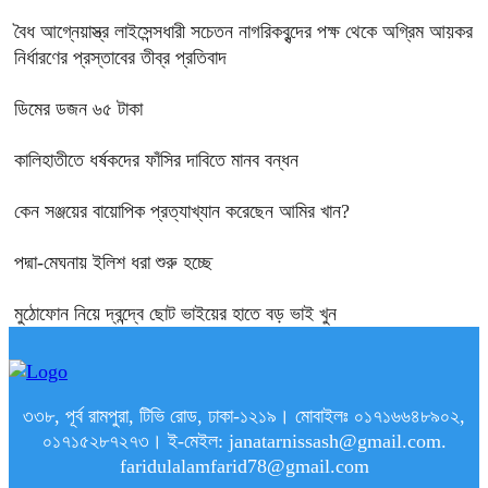
বৈধ আগ্নেয়াস্ত্র লাইসেন্সধারী সচেতন নাগরিকবৃন্দের পক্ষ থেকে অগ্রিম আয়কর
নির্ধারণের প্রস্তাবের তীব্র প্রতিবাদ
ডিমের ডজন ৬৫ টাকা
কালিহাতীতে ধর্ষকদের ফাঁসির দাবিতে মানব বন্ধন
কেন সঞ্জয়ের বায়োপিক প্রত্যাখ্যান করেছেন আমির খান?
পদ্মা-মেঘনায় ইলিশ ধরা শুরু হচ্ছে
মুঠোফোন নিয়ে দ্বন্দ্বে ছোট ভাইয়ের হাতে বড় ভাই খুন
৩৩৮, পূর্ব রামপুরা, টিভি রোড, ঢাকা-১২১৯। মোবাইলঃ ০১৭১৬৬৪৮৯০২,
০১৭১৫২৮৭২৭৩। ই-মেইল: janatarnissash@gmail.com.
faridulalamfarid78@gmail.com