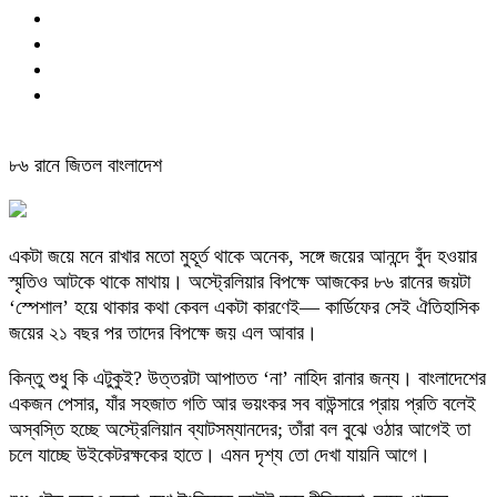
৮৬ রানে জিতল বাংলাদেশ
একটা জয়ে মনে রাখার মতো মুহূর্ত থাকে অনেক, সঙ্গে জয়ের আনন্দে বুঁদ হওয়ার
স্মৃতিও আটকে থাকে মাথায়। অস্ট্রেলিয়ার বিপক্ষে আজকের ৮৬ রানের জয়টা
‘স্পেশাল’ হয়ে থাকার কথা কেবল একটা কারণেই— কার্ডিফের সেই ঐতিহাসিক
জয়ের ২১ বছর পর তাদের বিপক্ষে জয় এল আবার।
কিন্তু শুধু কি এটুকুই? উত্তরটা আপাতত ‘না’ নাহিদ রানার জন্য। বাংলাদেশের
একজন পেসার, যাঁর সহজাত গতি আর ভয়ংকর সব বাউন্সারে প্রায় প্রতি বলেই
অস্বস্তি হচ্ছে অস্ট্রেলিয়ান ব্যাটসম্যানদের; তাঁরা বল বুঝে ওঠার আগেই তা
চলে যাচ্ছে উইকেটরক্ষকের হাতে। এমন দৃশ্য তো দেখা যায়নি আগে।