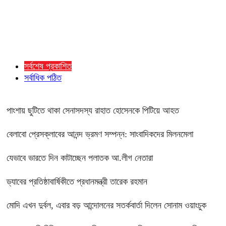
সর্বশেষ প্রকাশিত
সর্বাধিক পঠিত
পাংশায় ছুটিতে থাকা সেনাসদস্য রাহাত হোসেনকে পিটিয়ে আহত
বেলাবো প্রেসক্লাবের আনন্দ ভ্রমণ সম্পন্ন: সাংবাদিকদের মিলনমেলা
যেভাবে ভারতে দিন কাটাচ্ছেন পলাতক আ.লীগ নেতারা
ড্যাবের প্রতিষ্ঠাবার্ষিকীতে প্রধানমন্ত্রী তারেক রহমান
মোদি এখন দুর্বল, এবার বড় আন্দোলনের সতর্কবার্তা দিলেন সোনাম ওয়াংচুক