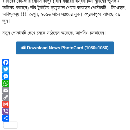
রণবীরের কো-স্টার সোনম কাপুর (যিনি সঞ্জয়ের বান্ধবী টিনা মুনিমের ভূমিকায়
অভিনয় করছেন) তাঁর ট্যুইটার হ্যান্ডেলে শেয়ার করেছেন পোস্টারটি। লিখেছেন,
অবিশ্বাস্য!!!!! দেখুন, ২০১৬ সালে সঞ্জয়ের লুক। প্রেক্ষাগৃহে আসছে ২৯
জুন।
নতুন পোস্টারটি দেখে চমকে উঠেছেন অনেকে, আপনিও চমকাবেন।
📸 Download News PhotoCard (1080×1080)
Facebook
Twitter
Messenger
WhatsApp
Email
Copy
Link
Gmail
Viber
Share