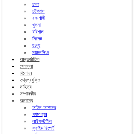
ঢাকা
চট্টগ্রাম
রাজশাহী
খুলনা
বরিশাল
সিলেট
রংপুর
ময়মনসিংহ
আন্তর্জাতিক
খেলাধুলা
বিনোদন
তথ্যপ্রযুক্তি
সাহিত্য
সম্পাদকীয়
অন্যান্য
আইন-আদালত
গণমাধ্যম
লাইফস্টাইল
ক্রাইম রিপোর্ট