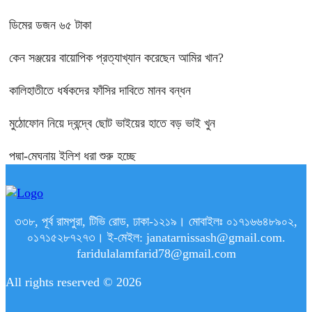
ডিমের ডজন ৬৫ টাকা
কেন সঞ্জয়ের বায়োপিক প্রত্যাখ্যান করেছেন আমির খান?
কালিহাতীতে ধর্ষকদের ফাঁসির দাবিতে মানব বন্ধন
মুঠোফোন নিয়ে দ্বন্দ্বে ছোট ভাইয়ের হাতে বড় ভাই খুন
পদ্মা-মেঘনায় ইলিশ ধরা শুরু হচ্ছে
৩৩৮, পূর্ব রামপুরা, টিভি রোড, ঢাকা-১২১৯। মোবাইলঃ ০১৭১৬৬৪৮৯০২,
০১৭১৫২৮৭২৭৩। ই-মেইল: janatarnissash@gmail.com.
faridulalamfarid78@gmail.com
All rights reserved © 2026