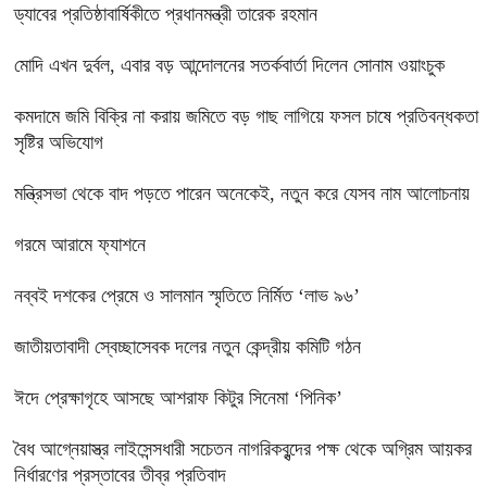
ড্যাবের প্রতিষ্ঠাবার্ষিকীতে প্রধানমন্ত্রী তারেক রহমান
মোদি এখন দুর্বল, এবার বড় আন্দোলনের সতর্কবার্তা দিলেন সোনাম ওয়াংচুক
কমদামে জমি বিক্রি না করায় জমিতে বড় গাছ লাগিয়ে ফসল চাষে প্রতিবন্ধকতা
সৃষ্টির অভিযোগ
মন্ত্রিসভা থেকে বাদ পড়তে পারেন অনেকেই, নতুন করে যেসব নাম আলোচনায়
গরমে আরামে ফ্যাশনে
নব্বই দশকের প্রেমে ও সালমান স্মৃতিতে নির্মিত ‘লাভ ৯৬’
জাতীয়তাবাদী স্বেচ্ছাসেবক দলের নতুন কেন্দ্রীয় কমিটি গঠন
ঈদে প্রেক্ষাগৃহে আসছে আশরাফ কিটুর সিনেমা ‘পিনিক’
বৈধ আগ্নেয়াস্ত্র লাইসেন্সধারী সচেতন নাগরিকবৃন্দের পক্ষ থেকে অগ্রিম আয়কর
নির্ধারণের প্রস্তাবের তীব্র প্রতিবাদ