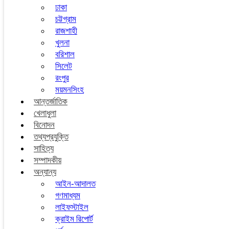
ঢাকা
চট্টগ্রাম
রাজশাহী
খুলনা
বরিশাল
সিলেট
রংপুর
ময়মনসিংহ
আন্তর্জাতিক
খেলাধুলা
বিনোদন
তথ্যপ্রযুক্তি
সাহিত্য
সম্পাদকীয়
অন্যান্য
আইন-আদালত
গণমাধ্যম
লাইফস্টাইল
ক্রাইম রিপোর্ট