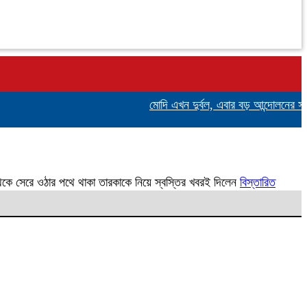
মোদি এখন দুর্বল, এবার বড় আন্দোলনের সতর্কবা
 থেকে সেরে ওঠার পথে থাকা তারকাকে নিয়ে স্বস্তির খবরই দিলেন
বিস্তারিত