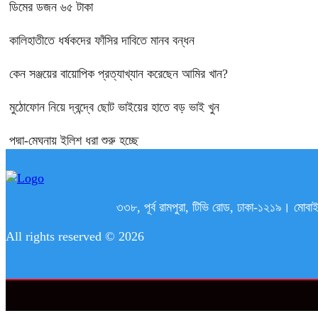
ডিমের ডজন ৬৫ টাকা
কালিহাতীতে ধর্ষকদের ফাঁসির দাবিতে মানব বন্ধন
কেন সঞ্জয়ের বায়োপিক প্রত্যাখ্যান করেছেন আমির খান?
মুঠোফোন নিয়ে দ্বন্দ্বে ছোট ভাইয়ের হাতে বড় ভাই খুন
পদ্মা-মেঘনায় ইলিশ ধরা শুরু হচ্ছে
৩৩৮, পূর্ব রামপুরা, টিভি রোড, ঢাকা-১২১
All rights reserved © 2026