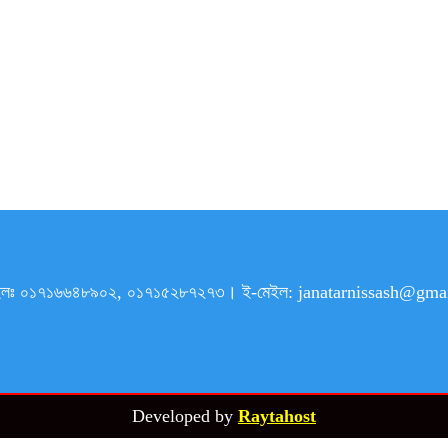
৯। মোবাইলঃ ০১৭১৬৬৪৮৯০২, ০১৭১৫২৮৭২৭৩। ই-মেইল: janatarnissash@
Developed by
Raytahost