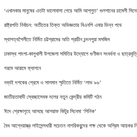
‘এখানকার মানুষের এতটা ভালোবাসা পেয়ে আমি আপ্লুত’ গুলশানের চামেলী সিনেম
রাষ্ট্রপতি নির্বাচন: অতীতের তিক্ত অভিজ্ঞতায় বিএনপি এবার ভিন্ন পথে
স্থাপত্যশৈলীতে নির্মিত চট্টগ্রামের অতি প্রাচীন চন্দনপুরা মসজিদ
ঢাকাস্থ পাংশা-কালুখালী উপজেলা সমিতির উদ্যোগে গুণীজন সংবর্ধনা ও ছাত্রবৃত্তি
গরমে আরামে ফ্যাশনে
নব্বই দশকের প্রেমে ও সালমান স্মৃতিতে নির্মিত ‘লাভ ৯৬’
জাতীয়তাবাদী স্বেচ্ছাসেবক দলের নতুন কেন্দ্রীয় কমিটি গঠন
ঈদে প্রেক্ষাগৃহে আসছে আশরাফ কিটুর সিনেমা ‘পিনিক’
বৈধ আগ্নেয়াস্ত্র লাইসেন্সধারী সচেতন নাগরিকবৃন্দের পক্ষ থেকে অগ্রিম আয়কর নির