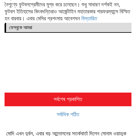
নৈপুণ্যে ফুটবলপ্রেমীদের মুগ্ধ করে চলেছেন। শুধু সাধারণ দর্শকই নন,
ফুটবল ইতিহাসের কিংবদন্তিরাও আর্জেন্টাইন মহাতারকার পারফরম্যান্সে বিস্মিত
হন বারবার। এবার মেসির প্রশংসায় আবেগঘন
বিস্তারিত
ফেসবুকে আমরা
সর্বশেষ প্রকাশিত
সর্বাধিক পঠিত
মোদি এখন দুর্বল, এবার বড় আন্দোলনের সতর্কবার্তা দিলেন সোনাম ওয়াংচুক