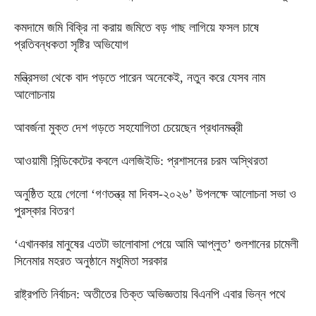
কমদামে জমি বিক্রি না করায় জমিতে বড় গাছ লাগিয়ে ফসল চাষে
প্রতিবন্ধকতা সৃষ্টির অভিযোগ
মন্ত্রিসভা থেকে বাদ পড়তে পারেন অনেকেই, নতুন করে যেসব নাম
আলোচনায়
আবর্জনা মুক্ত দেশ গড়তে সহযোগিতা চেয়েছেন প্রধানমন্ত্রী
‎আওয়ামী সিন্ডিকেটের কবলে এলজিইডি: প্রশাসনের চরম অস্থিরতা
অনুষ্ঠিত হয়ে গেলো ‘গণতন্ত্র মা দিবস-২০২৬’ উপলক্ষে আলোচনা সভা ও
পুরস্কার বিতরণ
‘এখানকার মানুষের এতটা ভালোবাসা পেয়ে আমি আপ্লুত’ গুলশানের চামেলী
সিনেমার মহরত অনুষ্ঠানে মধুমিতা সরকার
রাষ্ট্রপতি নির্বাচন: অতীতের তিক্ত অভিজ্ঞতায় বিএনপি এবার ভিন্ন পথে