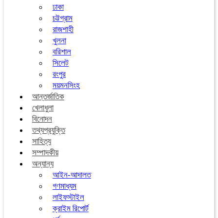
ঢাকা
চট্টগ্রাম
রাজশাহী
খুলনা
বরিশাল
সিলেট
রংপুর
ময়মনসিংহ
আন্তর্জাতিক
খেলাধুলা
বিনোদন
তথ্যপ্রযুক্তি
সাহিত্য
সম্পাদকীয়
অন্যান্য
আইন-আদালত
গণমাধ্যম
লাইফস্টাইল
ক্রাইম রিপোর্ট