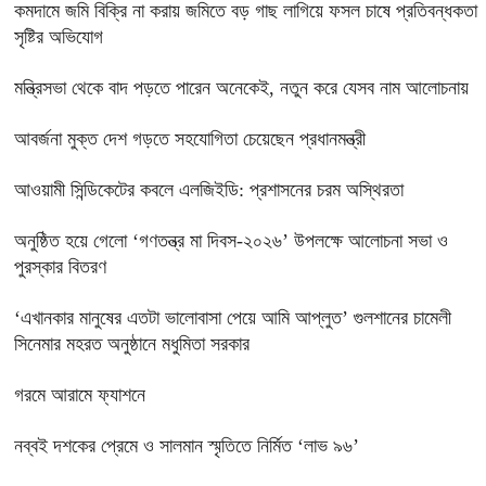
কমদামে জমি বিক্রি না করায় জমিতে বড় গাছ লাগিয়ে ফসল চাষে প্রতিবন্ধকতা
সৃষ্টির অভিযোগ
মন্ত্রিসভা থেকে বাদ পড়তে পারেন অনেকেই, নতুন করে যেসব নাম আলোচনায়
আবর্জনা মুক্ত দেশ গড়তে সহযোগিতা চেয়েছেন প্রধানমন্ত্রী
‎আওয়ামী সিন্ডিকেটের কবলে এলজিইডি: প্রশাসনের চরম অস্থিরতা
অনুষ্ঠিত হয়ে গেলো ‘গণতন্ত্র মা দিবস-২০২৬’ উপলক্ষে আলোচনা সভা ও
পুরস্কার বিতরণ
‘এখানকার মানুষের এতটা ভালোবাসা পেয়ে আমি আপ্লুত’ গুলশানের চামেলী
সিনেমার মহরত অনুষ্ঠানে মধুমিতা সরকার
গরমে আরামে ফ্যাশনে
নব্বই দশকের প্রেমে ও সালমান স্মৃতিতে নির্মিত ‘লাভ ৯৬’