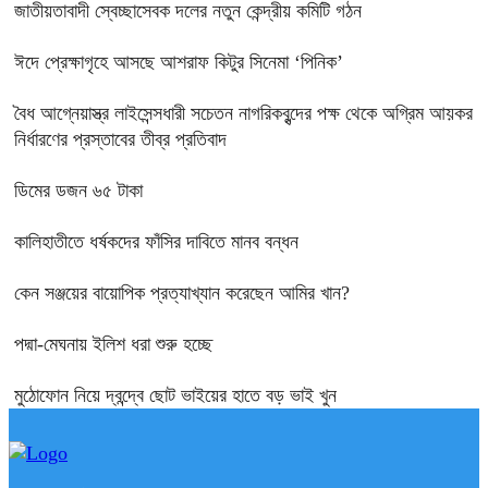
জাতীয়তাবাদী স্বেচ্ছাসেবক দলের নতুন কেন্দ্রীয় কমিটি গঠন
ঈদে প্রেক্ষাগৃহে আসছে আশরাফ কিটুর সিনেমা ‘পিনিক’
বৈধ আগ্নেয়াস্ত্র লাইসেন্সধারী সচেতন নাগরিকবৃন্দের পক্ষ থেকে অগ্রিম আয়কর
নির্ধারণের প্রস্তাবের তীব্র প্রতিবাদ
ডিমের ডজন ৬৫ টাকা
কালিহাতীতে ধর্ষকদের ফাঁসির দাবিতে মানব বন্ধন
কেন সঞ্জয়ের বায়োপিক প্রত্যাখ্যান করেছেন আমির খান?
পদ্মা-মেঘনায় ইলিশ ধরা শুরু হচ্ছে
মুঠোফোন নিয়ে দ্বন্দ্বে ছোট ভাইয়ের হাতে বড় ভাই খুন