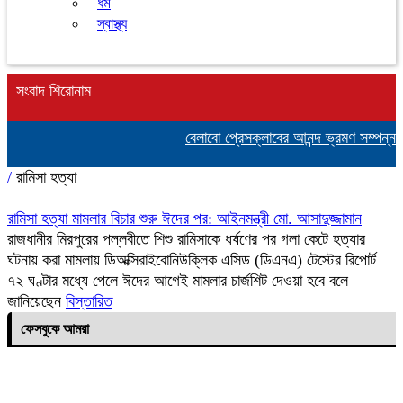
ধর্ম
স্বাস্থ্য
সংবাদ শিরোনাম
বেলাবো প্রেসক্লাবের আনন্দ ভ্রমণ সম্পন্ন: 
/
রামিসা হত্যা
রামিসা হত্যা মামলার বিচার শুরু ঈদের পর: আইনমন্ত্রী মো. আসাদুজ্জামান
রাজধানীর মিরপুরের পল্লবীতে শিশু রামিসাকে ধর্ষণের পর গলা কেটে হত্যার
ঘটনায় করা মামলায় ডিঅক্সিরাইবোনিউক্লিক এসিড (ডিএনএ) টেস্টের রিপোর্ট
৭২ ঘণ্টার মধ্যে পেলে ঈদের আগেই মামলার চার্জশিট দেওয়া হবে বলে
জানিয়েছেন
বিস্তারিত
ফেসবুকে আমরা