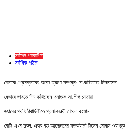
সর্বশেষ প্রকাশিত
সর্বাধিক পঠিত
বেলাবো প্রেসক্লাবের আনন্দ ভ্রমণ সম্পন্ন: সাংবাদিকদের মিলনমেলা
যেভাবে ভারতে দিন কাটাচ্ছেন পলাতক আ.লীগ নেতারা
ড্যাবের প্রতিষ্ঠাবার্ষিকীতে প্রধানমন্ত্রী তারেক রহমান
মোদি এখন দুর্বল, এবার বড় আন্দোলনের সতর্কবার্তা দিলেন সোনাম ওয়াংচুক