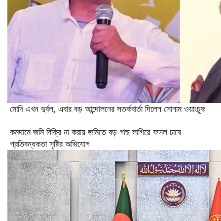
মোদি এখন দুর্বল, এবার বড় আন্দোলনের সতর্কবার্তা দিলেন সোনাম ওয়াংচুক
কমদামে জমি বিক্রি না করায় জমিতে বড় গাছ লাগিয়ে ফসল চাষে
প্রতিবন্ধকতা সৃষ্টির অভিযোগ