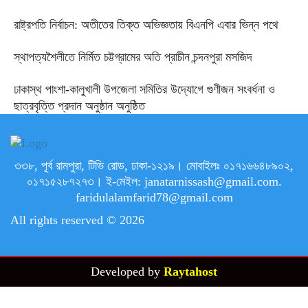
রাষ্ট্রপতি নির্বাচন: অতীতের তিক্ত অভিজ্ঞতায় বিএনপি এবার ভিন্ন পথে
স্থাপত্যশৈলীতে নির্মিত চট্টগ্রামের অতি প্রাচীন চন্দনপুরা মসজিদ
ঢাকাস্থ পাংশা-কালুখালী উপজেলা সমিতির উদ্যোগে গুণীজন সংবর্ধনা ও
ছাত্রবৃত্তি প্রদান অনুষ্ঠান অনুষ্ঠিত
৩৩৮, পূর্ব রামপুরা, টিভি রোড, ঢাকা-১২১৯। মোবাইলঃ ০১৭১৬৬৪৮৯০২,
০১৭১৫২৮৭২৭৩। ই-মেইল: janatarnissash@gmail.com.
faridulalamfarid78@gmail.com
All rights reserved © 2026
Developed by
Raytahost