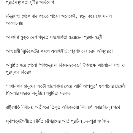
প্রতিবন্ধকতা সৃষ্টির অভিযোগ
মন্ত্রিসভা থেকে বাদ পড়তে পারেন অনেকেই, নতুন করে যেসব নাম
আলোচনায়
আবর্জনা মুক্ত দেশ গড়তে সহযোগিতা চেয়েছেন প্রধানমন্ত্রী
‎আওয়ামী সিন্ডিকেটের কবলে এলজিইডি: প্রশাসনের চরম অস্থিরতা
অনুষ্ঠিত হয়ে গেলো ‘গণতন্ত্র মা দিবস-২০২৬’ উপলক্ষে আলোচনা সভা ও
পুরস্কার বিতরণ
‘এখানকার মানুষের এতটা ভালোবাসা পেয়ে আমি আপ্লুত’ গুলশানের চামেলী
সিনেমার মহরত অনুষ্ঠানে মধুমিতা সরকার
রাষ্ট্রপতি নির্বাচন: অতীতের তিক্ত অভিজ্ঞতায় বিএনপি এবার ভিন্ন পথে
স্থাপত্যশৈলীতে নির্মিত চট্টগ্রামের অতি প্রাচীন চন্দনপুরা মসজিদ