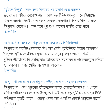
‘ফুটবল নিষ্ঠুর’ সেনেগালের বিদায়ের পর হতাশ কোচ বললেন
দুই গোলে এগিয়ে থেকেও হার। তাও ৮৬ মিনিট পর্যন্ত। বেলজিয়ামের
বিপক্ষে এরপর তিনটি গোল হজম করেছে সেনেগাল। বিদায় নিতে হয়েছে
বিশ্বকাপ থেকেও। এমন হারে খুব দুঃখ পাচ্ছেন দলটির কোচ পাপে
বিস্তারিত
মেসি মাঠে যা করে তা মানুষের কাজ মনে হয় না: রিভালদো
বিশ্বকাপের সর্বোচ্চ গোলদাতা লিওনেল মেসি প্রতিনিয়ত নিজের অসাধারণ
নৈপুণ্যে ফুটবলপ্রেমীদের মুগ্ধ করে চলেছেন। শুধু সাধারণ দর্শকই নন,
ফুটবল ইতিহাসের কিংবদন্তিরাও আর্জেন্টাইন মহাতারকার পারফরম্যান্সে বিস্মিত
হন বারবার। এবার মেসির প্রশংসায় আবেগঘন
বিস্তারিত
জোড়া গোলের রাতে রেকর্ডবুকে কেইন, মেসিকে পেছনে ফেললেন
বিশ্বকাপের ‘এল’ গ্রুপের হাইভোল্টেজ ম্যাচে ক্রোয়েশিয়াকে ৪-২ গোলে
হারিয়ে দুর্দান্ত জয় পেয়েছে ইংল্যান্ড। এই জয়ে বড় ভূমিকা রেখেছেন ইংলিশ
অধিনায়ক হ্যারি কেইন। জোড়া গোল করে একাধিক রেকর্ড গড়েছেন বায়ার্ন
মিউনিখের