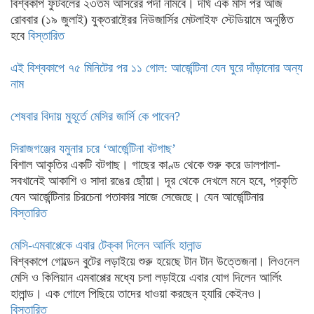
বিশ্বকাপ ফুটবলের ২৩তম আসরের পর্দা নামবে। দীর্ঘ এক মাস পর আজ
রোববার (১৯ জুলাই) যুক্তরাষ্ট্রের নিউজার্সির মেটলাইফ স্টেডিয়ামে অনুষ্ঠিত
হবে
বিস্তারিত
এই বিশ্বকাপে ৭৫ মিনিটের পর ১১ গোল: আর্জেন্টিনা যেন ঘুরে দাঁড়ানোর অন্য
নাম
শেষবার বিদায় মুহূর্তে মেসির জার্সি কে পাবেন?
সিরাজগঞ্জের যমুনার চরে ‘আর্জেন্টিনা বটগাছ’
বিশাল আকৃতির একটি বটগাছ। গাছের কাণ্ড থেকে শুরু করে ডালপালা-
সবখানেই আকাশি ও সাদা রঙের ছোঁয়া। দূর থেকে দেখলে মনে হবে, প্রকৃতি
যেন আর্জেন্টিনার চিরচেনা পতাকার সাজে সেজেছে। যেন আর্জেন্টিনার
বিস্তারিত
মেসি-এমবাপ্পেকে এবার টেক্কা দিলেন আর্লিং হালান্ড
বিশ্বকাপে গোল্ডেন বুটের লড়াইয়ে শুরু হয়েছে টান টান উত্তেজনা। লিওনেল
মেসি ও কিলিয়ান এমবাপ্পের মধ্যে চলা লড়াইয়ে এবার যোগ দিলেন আর্লিং
হালান্ড। এক গোলে পিছিয়ে তাদের ধাওয়া করছেন হ্যারি কেইনও।
বিস্তারিত