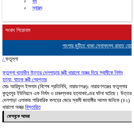
ধর্ম
স্বাস্থ্য
সংবাদ শিরোনাম
পাংশায় ছুটিতে থাকা সেনাসদস্য রাহাত হোস
/
ফতুল্লা
ফতুল্লা থানাধীন উত্তর দেলপাড়ায় স্ত্রী ধারালো অস্ত্র দিয়ে স্বামীকে নির্মম
হত্যা, ঘাতক স্ত্রী গ্রেপ্তার
মোঃ আরিফুল ইসলাম (​বিশেষ প্রতিনিধি, নারায়ণগঞ্জ): ​নারায়ণগঞ্জের ফতুল্লার
কুতুবপুর ইউনিয়নে এক নির্মম ও চাঞ্চল্যকর হত্যাকাণ্ডের ঘটনা ঘটেছে। উত্তর
দেলপাড়া এলাকায় পারিবারিক কলহের জেরে স্বামী জাহাঙ্গীর আলম জনিকে (৪২)
ধারালো অস্ত্র
বিস্তারিত
ফেসবুকে আমরা