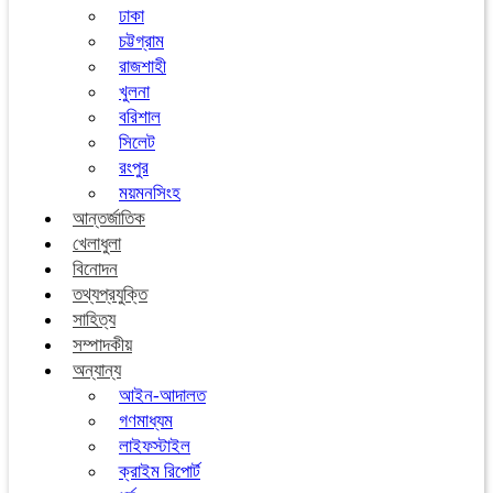
ঢাকা
চট্টগ্রাম
রাজশাহী
খুলনা
বরিশাল
সিলেট
রংপুর
ময়মনসিংহ
আন্তর্জাতিক
খেলাধুলা
বিনোদন
তথ্যপ্রযুক্তি
সাহিত্য
সম্পাদকীয়
অন্যান্য
আইন-আদালত
গণমাধ্যম
লাইফস্টাইল
ক্রাইম রিপোর্ট