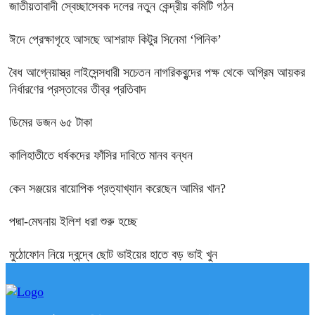
জাতীয়তাবাদী স্বেচ্ছাসেবক দলের নতুন কেন্দ্রীয় কমিটি গঠন
ঈদে প্রেক্ষাগৃহে আসছে আশরাফ কিটুর সিনেমা ‘পিনিক’
বৈধ আগ্নেয়াস্ত্র লাইসেন্সধারী সচেতন নাগরিকবৃন্দের পক্ষ থেকে অগ্রিম আয়কর
নির্ধারণের প্রস্তাবের তীব্র প্রতিবাদ
ডিমের ডজন ৬৫ টাকা
কালিহাতীতে ধর্ষকদের ফাঁসির দাবিতে মানব বন্ধন
কেন সঞ্জয়ের বায়োপিক প্রত্যাখ্যান করেছেন আমির খান?
পদ্মা-মেঘনায় ইলিশ ধরা শুরু হচ্ছে
মুঠোফোন নিয়ে দ্বন্দ্বে ছোট ভাইয়ের হাতে বড় ভাই খুন