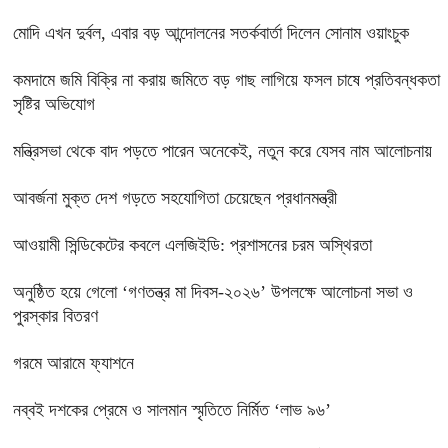
মোদি এখন দুর্বল, এবার বড় আন্দোলনের সতর্কবার্তা দিলেন সোনাম ওয়াংচুক
কমদামে জমি বিক্রি না করায় জমিতে বড় গাছ লাগিয়ে ফসল চাষে প্রতিবন্ধকতা
সৃষ্টির অভিযোগ
মন্ত্রিসভা থেকে বাদ পড়তে পারেন অনেকেই, নতুন করে যেসব নাম আলোচনায়
আবর্জনা মুক্ত দেশ গড়তে সহযোগিতা চেয়েছেন প্রধানমন্ত্রী
‎আওয়ামী সিন্ডিকেটের কবলে এলজিইডি: প্রশাসনের চরম অস্থিরতা
অনুষ্ঠিত হয়ে গেলো ‘গণতন্ত্র মা দিবস-২০২৬’ উপলক্ষে আলোচনা সভা ও
পুরস্কার বিতরণ
গরমে আরামে ফ্যাশনে
নব্বই দশকের প্রেমে ও সালমান স্মৃতিতে নির্মিত ‘লাভ ৯৬’