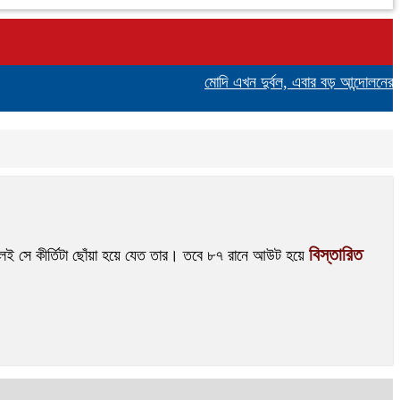
মোদি এখন দুর্বল, এবার বড় আন্দোলনের সতর
বিস্তারিত
করলেই সে কীর্তিটা ছোঁয়া হয়ে যেত তার। তবে ৮৭ রানে আউট হয়ে