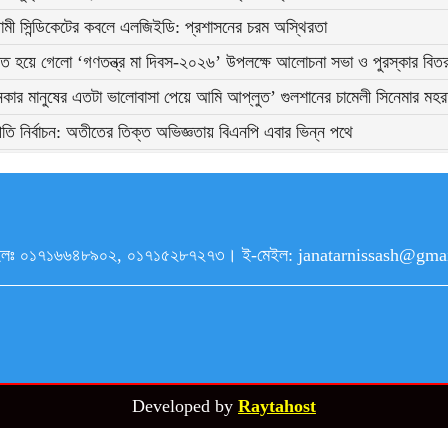
ামী সিন্ডিকেটের কবলে এলজিইডি: প্রশাসনের চরম অস্থিরতা
ঠিত হয়ে গেলো ‘গণতন্ত্র মা দিবস-২০২৬’ উপলক্ষে আলোচনা সভা ও পুরস্কার বিত
কার মানুষের এতটা ভালোবাসা পেয়ে আমি আপ্লুত’ গুলশানের চামেলী সিনেমার মহরত
্রপতি নির্বাচন: অতীতের তিক্ত অভিজ্ঞতায় বিএনপি এবার ভিন্ন পথে
ত্যশৈলীতে নির্মিত চট্টগ্রামের অতি প্রাচীন চন্দনপুরা মসজিদ
৯। মোবাইলঃ ০১৭১৬৬৪৮৯০২, ০১৭১৫২৮৭২৭৩। ই-মেইল: janatarnissash@
্থ পাংশা-কালুখালী উপজেলা সমিতির উদ্যোগে গুণীজন সংবর্ধনা ও ছাত্রবৃত্তি প্রদান 
Developed by
Raytahost