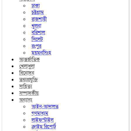
ঢাকা
চট্টগ্রাম
রাজশাহী
খুলনা
বরিশাল
সিলেট
রংপুর
ময়মনসিংহ
আন্তর্জাতিক
খেলাধুলা
বিনোদন
তথ্যপ্রযুক্তি
সাহিত্য
সম্পাদকীয়
অন্যান্য
আইন-আদালত
গণমাধ্যম
লাইফস্টাইল
ক্রাইম রিপোর্ট