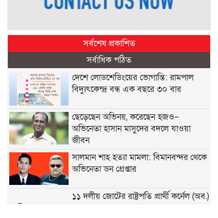
সর্বশেষ প্রকাশিত
সর্বাধিক পঠিত
দেশে লোডশেডিংয়ের ভোগান্তি: রামপাল
বিদ্যুৎকেন্দ্র বন্ধ এক বছরে ৩০ বার
ছেড়েছেন অভিনয়, করেছেন হজও–
অভিনেতা হাসান মাসুদের বদলে যাওয়া
জীবন
সালমান শাহ হত্যা মামলা: বিমানবন্দর থেকে
অভিনেতা ডন গ্রেপ্তার
১১ দলীয় জোটের রাষ্ট্রপতি প্রার্থী কর্নেল (অব.)
অলি আহমেদ