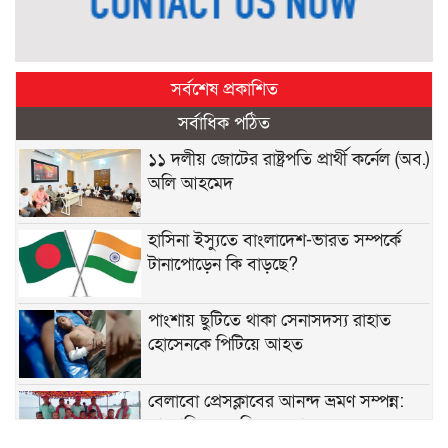
সর্বশেষ প্রকাশিত
সর্বাধিক পঠিত
১১ দলীয় জোটের রাষ্ট্রপতি প্রার্থী কর্নেল (অব.)
অলি আহমেদ
হাসিনা ইস্যুতে বাংলাদেশ-ভারত সম্পর্কে
টানাপোড়েন কি বাড়ছে?
পাংশায় ছুটিতে থাকা সেনাসদস্য রাহাত
হোসেনকে পিটিয়ে আহত
বেলাবো প্রেসক্লাবের আনন্দ ভ্রমণ সম্পন্ন:
সাংবাদিকদের মিলনমেলা