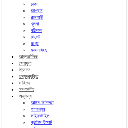
ঢাকা
চট্টগ্রাম
রাজশাহী
খুলনা
বরিশাল
সিলেট
রংপুর
ময়মনসিংহ
আন্তর্জাতিক
খেলাধুলা
বিনোদন
তথ্যপ্রযুক্তি
সাহিত্য
সম্পাদকীয়
অন্যান্য
আইন-আদালত
গণমাধ্যম
লাইফস্টাইল
ক্রাইম রিপোর্ট