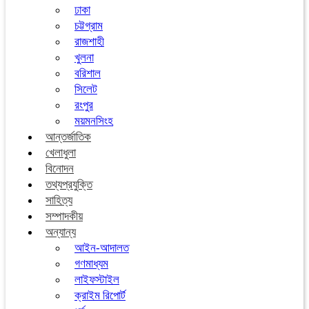
ঢাকা
চট্টগ্রাম
রাজশাহী
খুলনা
বরিশাল
সিলেট
রংপুর
ময়মনসিংহ
আন্তর্জাতিক
খেলাধুলা
বিনোদন
তথ্যপ্রযুক্তি
সাহিত্য
সম্পাদকীয়
অন্যান্য
আইন-আদালত
গণমাধ্যম
লাইফস্টাইল
ক্রাইম রিপোর্ট