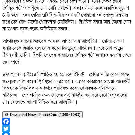
দ্বিতীয়ার্ধের ৫৯তম মিনিটে সমতায় ফেরে কেপ ভার্দে। বক্সের ভেতর থেকে
দুর্দান্ত শটে জাল খুঁজে নেন দোরি দুয়ার্তে। এরপর উভয় দলই একাধিক সুযোগ
তৈরি করে। তবে মেসির দুটি ফ্রি-কিক ও একটি জোরালো শট দুর্দান্ত দক্ষতায়
রুখে দেন কেপ ভার্দের গোলরক্ষক ভোজিনিয়া। নির্ধারিত সময়ে আর কোনো গোল
না হওয়ায় ম্যাচ গড়ায় অতিরিক্ত সময়ে।
অতিরিক্ত সময়ের শুরুতেই আবারও এগিয়ে যায় আর্জেন্টিনা। মেসির নেওয়া
কর্নার থেকে ফিরতি বলে গোল করেন লিসান্দ্রো মার্তিনেজ। তবে সেই আনন্দ
দীর্ঘস্থায়ী হয়নি। সিডনি লোপেস কাবরালের দুর্দান্ত শটে আবারও সমতায় ফেরে
কেপ ভার্দে।
রুদ্ধশ্বাস লড়াইয়ের নিষ্পত্তি হয় ১১১তম মিনিটে। মেসির কর্নার থেকে হেডে
জয়সূচক গোল করেন ক্রিস্তিয়ান রোমেরো। এরপর কাবরালের নেওয়া আরেকটি
বিপজ্জনক ফ্রি-কিক দারুণভাবে প্রতিহত করেন গোলরক্ষক এমিলিয়ানো
মার্তিনেজ। শেষ পর্যন্ত ৩-২ গোলের এই নাটকীয় জয় ধরে রেখে বিশ্বকাপের
শেষ ষোলোতে জায়গা নিশ্চিত করে আর্জেন্টিনা।
📸 Download News PhotoCard (1080×1080)
Facebook