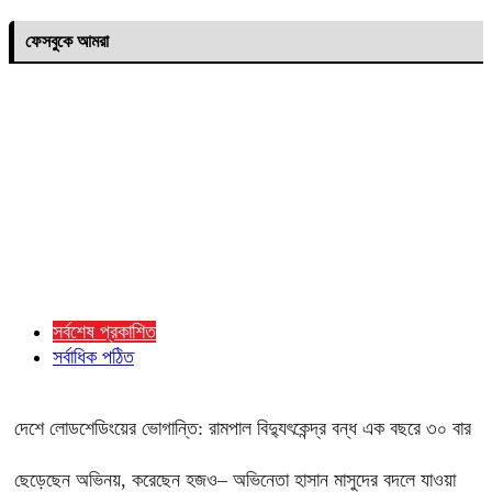
ফেসবুকে আমরা
সর্বশেষ প্রকাশিত
সর্বাধিক পঠিত
দেশে লোডশেডিংয়ের ভোগান্তি: রামপাল বিদ্যুৎকেন্দ্র বন্ধ এক বছরে ৩০ বার
ছেড়েছেন অভিনয়, করেছেন হজও– অভিনেতা হাসান মাসুদের বদলে যাওয়া