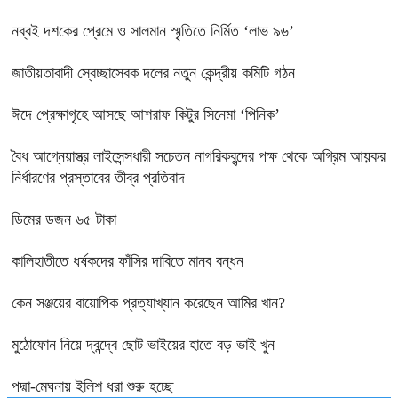
নব্বই দশকের প্রেমে ও সালমান স্মৃতিতে নির্মিত ‘লাভ ৯৬’
জাতীয়তাবাদী স্বেচ্ছাসেবক দলের নতুন কেন্দ্রীয় কমিটি গঠন
ঈদে প্রেক্ষাগৃহে আসছে আশরাফ কিটুর সিনেমা ‘পিনিক’
বৈধ আগ্নেয়াস্ত্র লাইসেন্সধারী সচেতন নাগরিকবৃন্দের পক্ষ থেকে অগ্রিম আয়কর
নির্ধারণের প্রস্তাবের তীব্র প্রতিবাদ
ডিমের ডজন ৬৫ টাকা
কালিহাতীতে ধর্ষকদের ফাঁসির দাবিতে মানব বন্ধন
কেন সঞ্জয়ের বায়োপিক প্রত্যাখ্যান করেছেন আমির খান?
মুঠোফোন নিয়ে দ্বন্দ্বে ছোট ভাইয়ের হাতে বড় ভাই খুন
পদ্মা-মেঘনায় ইলিশ ধরা শুরু হচ্ছে