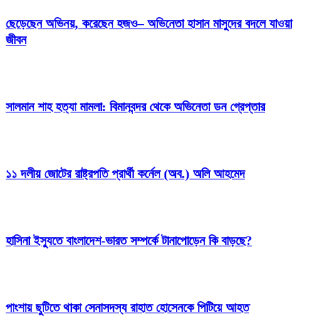
ছেড়েছেন অভিনয়, করেছেন হজও– অভিনেতা হাসান মাসুদের বদলে যাওয়া
জীবন
সালমান শাহ হত্যা মামলা: বিমানবন্দর থেকে অভিনেতা ডন গ্রেপ্তার
১১ দলীয় জোটের রাষ্ট্রপতি প্রার্থী কর্নেল (অব.) অলি আহমেদ
হাসিনা ইস্যুতে বাংলাদেশ-ভারত সম্পর্কে টানাপোড়েন কি বাড়ছে?
পাংশায় ছুটিতে থাকা সেনাসদস্য রাহাত হোসেনকে পিটিয়ে আহত