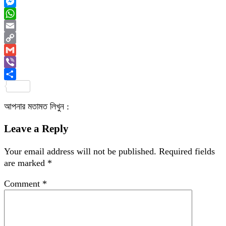
Twitter
Messenger
WhatsApp
Email
Copy
Link
Gmail
Viber
Share
আপনার মতামত লিখুন :
Leave a Reply
Your email address will not be published.
Required fields
are marked
*
Comment
*