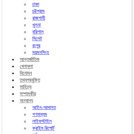
ঢাকা
চট্টগ্রাম
রাজশাহী
খুলনা
বরিশাল
সিলেট
রংপুর
ময়মনসিংহ
আন্তর্জাতিক
খেলাধুলা
বিনোদন
তথ্যপ্রযুক্তি
সাহিত্য
সম্পাদকীয়
অন্যান্য
আইন-আদালত
গণমাধ্যম
লাইফস্টাইল
ক্রাইম রিপোর্ট