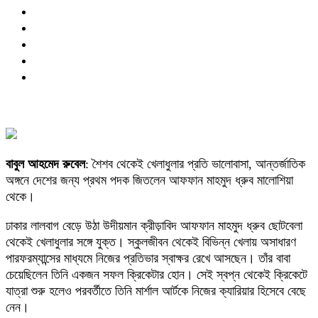
বাবুল আহমেদ রুবেল
: শৈশব থেকেই খেলাধুলার প্রতি ভালোবাসা, আন্তর্জাতিক
অঙ্গনে দেশের জন্য প্রথম পদক জিতলেন আফফান মাহমুদ ধ্রুব মালোশিয়া
থেকে।
ঢাকার লালবাগ বেড়ে উঠা উদীয়মান ক্রীড়াবিদ আফফান মাহমুদ ধ্রুব ছোটবেলা
থেকেই খেলাধুলার সঙ্গে যুক্ত। স্কুলজীবন থেকেই বিভিন্ন খেলায় অসাধারণ
পারফরম্যান্সের মাধ্যমে নিজের প্রতিভার স্বাক্ষর রেখে আসছেন। তাঁর বাবা
চেয়েছিলেন তিনি একজন সফল ক্রিকেটার হোন। সেই স্বপ্ন থেকেই ক্রিকেটে
যাত্রা শুরু হলেও পরবর্তীতে তিনি মার্শাল আর্টকে নিজের ক্যারিয়ার হিসেবে বেছে
নেন।