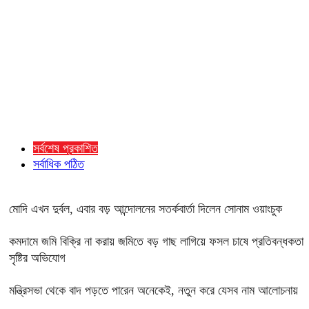
সর্বশেষ প্রকাশিত
সর্বাধিক পঠিত
মোদি এখন দুর্বল, এবার বড় আন্দোলনের সতর্কবার্তা দিলেন সোনাম ওয়াংচুক
কমদামে জমি বিক্রি না করায় জমিতে বড় গাছ লাগিয়ে ফসল চাষে প্রতিবন্ধকতা
সৃষ্টির অভিযোগ
মন্ত্রিসভা থেকে বাদ পড়তে পারেন অনেকেই, নতুন করে যেসব নাম আলোচনায়