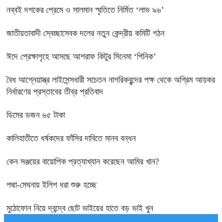
নব্বই দশকের প্রেমে ও সালমান স্মৃতিতে নির্মিত ‘লাভ ৯৬’
জাতীয়তাবাদী স্বেচ্ছাসেবক দলের নতুন কেন্দ্রীয় কমিটি গঠন
ঈদে প্রেক্ষাগৃহে আসছে আশরাফ কিটুর সিনেমা ‘পিনিক’
বৈধ আগ্নেয়াস্ত্র লাইসেন্সধারী সচেতন নাগরিকবৃন্দের পক্ষ থেকে অগ্রিম আয়কর
নির্ধারণের প্রস্তাবের তীব্র প্রতিবাদ
ডিমের ডজন ৬৫ টাকা
কালিহাতীতে ধর্ষকদের ফাঁসির দাবিতে মানব বন্ধন
কেন সঞ্জয়ের বায়োপিক প্রত্যাখ্যান করেছেন আমির খান?
পদ্মা-মেঘনায় ইলিশ ধরা শুরু হচ্ছে
মুঠোফোন নিয়ে দ্বন্দ্বে ছোট ভাইয়ের হাতে বড় ভাই খুন