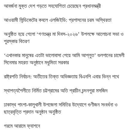
আবর্জনা মুক্ত দেশ গড়তে সহযোগিতা চেয়েছেন প্রধানমন্ত্রী
‎আওয়ামী সিন্ডিকেটের কবলে এলজিইডি: প্রশাসনের চরম অস্থিরতা
অনুষ্ঠিত হয়ে গেলো ‘গণতন্ত্র মা দিবস-২০২৬’ উপলক্ষে আলোচনা সভা ও
পুরস্কার বিতরণ
‘এখানকার মানুষের এতটা ভালোবাসা পেয়ে আমি আপ্লুত’ গুলশানের চামেলী
সিনেমার মহরত অনুষ্ঠানে মধুমিতা সরকার
রাষ্ট্রপতি নির্বাচন: অতীতের তিক্ত অভিজ্ঞতায় বিএনপি এবার ভিন্ন পথে
স্থাপত্যশৈলীতে নির্মিত চট্টগ্রামের অতি প্রাচীন চন্দনপুরা মসজিদ
ঢাকাস্থ পাংশা-কালুখালী উপজেলা সমিতির উদ্যোগে গুণীজন সংবর্ধনা ও
ছাত্রবৃত্তি প্রদান অনুষ্ঠান অনুষ্ঠিত
গরমে আরামে ফ্যাশনে