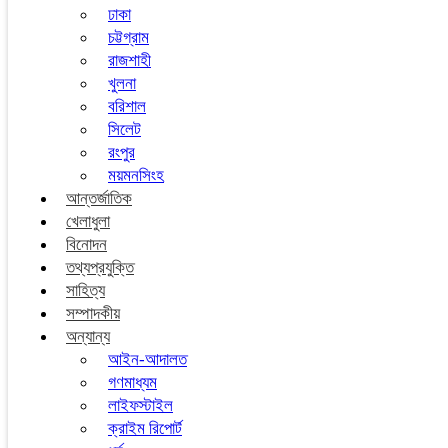
ঢাকা
চট্টগ্রাম
রাজশাহী
খুলনা
বরিশাল
সিলেট
রংপুর
ময়মনসিংহ
আন্তর্জাতিক
খেলাধুলা
বিনোদন
তথ্যপ্রযুক্তি
সাহিত্য
সম্পাদকীয়
অন্যান্য
আইন-আদালত
গণমাধ্যম
লাইফস্টাইল
ক্রাইম রিপোর্ট