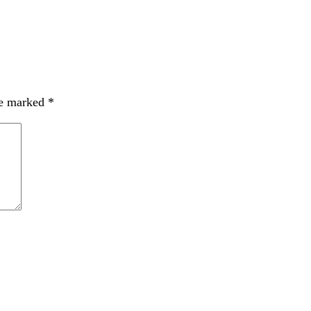
re marked
*