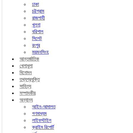
ঢাকা
চট্টগ্রাম
রাজশাহী
খুলনা
বরিশাল
সিলেট
রংপুর
ময়মনসিংহ
আন্তর্জাতিক
খেলাধুলা
বিনোদন
তথ্যপ্রযুক্তি
সাহিত্য
সম্পাদকীয়
অন্যান্য
আইন-আদালত
গণমাধ্যম
লাইফস্টাইল
ক্রাইম রিপোর্ট