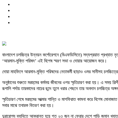
বাংলাদেশ চলচ্চিত্র উন্নয়ন কর্পোরেশনে (বিএফডিসিতে) সদ্যপ্রয়াত প্রখ্যাত 
‘আরমান-মুক্তি পরিষদ’ এই বিশেষ স্মরণ সভা ও দোয়ার আয়োজন করে।
দোয়া মাহফিলে আরমান-মুক্তি পরিষদের নেতাকর্মী ছাড়াও ওমর সানীসহ চলচ্চিত্রের
অনুষ্ঠানের শুরুতে মরহুমের কর্মময় জীবনের ওপর স্মৃতিচারণ করা হয়। এ সময় শিল্
রূপালি পর্দায় তারকাদের নাচের ছন্দে তুলে ধরার পেছনে তার অবদান চলচ্চিত্র অঙ
স্মৃতিচারণ শেষে মরহুমের আত্মার শান্তি ও মাগফিরাত কামনা করে বিশেষ মোনা
সবার মাঝে তবারক বিতরণ করা হয়।
দুরারোগ্য ব্যাধিতে আক্রান্ত হয়ে গত ২৩ জুন না ফেরার দেশে পাড়ি জমান খ্য