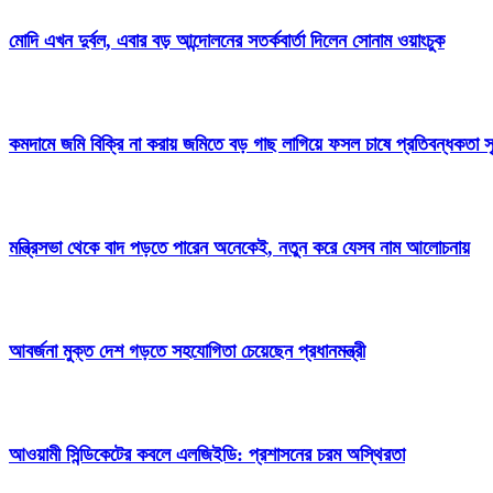
মোদি এখন দুর্বল, এবার বড় আন্দোলনের সতর্কবার্তা দিলেন সোনাম ওয়াংচুক
কমদামে জমি বিক্রি না করায় জমিতে বড় গাছ লাগিয়ে ফসল চাষে প্রতিবন্ধকতা সৃ
মন্ত্রিসভা থেকে বাদ পড়তে পারেন অনেকেই, নতুন করে যেসব নাম আলোচনায়
আবর্জনা মুক্ত দেশ গড়তে সহযোগিতা চেয়েছেন প্রধানমন্ত্রী
‎আওয়ামী সিন্ডিকেটের কবলে এলজিইডি: প্রশাসনের চরম অস্থিরতা