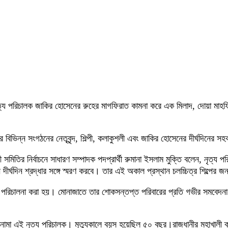
নৃত্য পরিচালক জাকির হোসেনের রুহের মাগফিরাত কামনা করে এক মিলাদ, দোয়া মাহ
 বিভিন্ন সংগঠনের নেতৃবৃন্দ, শিল্পী, কলাকুশলী এবং জাকির হোসেনের দীর্ঘদিনের সহ
পী সমিতির নির্বাচনে সাধারণ সম্পাদক পদপ্রার্থী রুমানা ইসলাম মুক্তি বলেন, নৃ
্গন দীর্ঘদিন শ্রদ্ধার সঙ্গে স্মরণ করবে। তার এই অকাল প্রস্থান চলচ্চিত্র শিল
জাত পরিচালনা করা হয়। মোনাজাতে তার শোকসন্তপ্ত পরিবারের প্রতি গভীর সমবেদনা
াতনামা এই নৃত্য পরিচালক। মৃত্যুকালে বয়স হয়েছিল ৫০ বছর।রাজধানীর মহাখালী ক