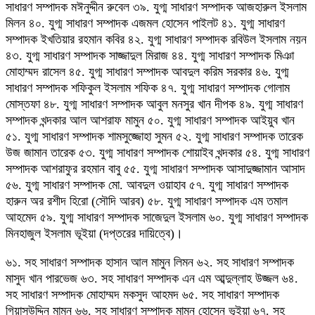
সাধারণ সম্পাদক মঈনুদ্দীন রুবেল ৩৯. যুগ্ম সাধারণ সম্পাদক আজহারুল ইসলাম
মিলন ৪০. যুগ্ম সাধারণ সম্পাদক এজমল হোসেন পাইলট ৪১. যুগ্ম সাধারণ
সম্পাদক ইখতিয়ার রহমান কবির ৪২. যুগ্ম সাধারণ সম্পাদক রবিউল ইসলাম নয়ন
৪৩. যুগ্ম সাধারণ সম্পাদক সাজ্জাদুল মিরাজ ৪৪. যুগ্ম সাধারণ সম্পাদক মিঞা
মোহাম্মদ রাসেল ৪৫. যুগ্ম সাধারণ সম্পাদক আবদুল করিম সরকার ৪৬. যুগ্ম
সাধারণ সম্পাদক শফিকুল ইসলাম শফিক ৪৭. যুগ্ম সাধারণ সম্পাদক গোলাম
মোস্তফা ৪৮. যুগ্ম সাধারণ সম্পাদক আবুল মনসুর খান দীপক ৪৯. যুগ্ম সাধারণ
সম্পাদক খন্দকার আল আশরাফ মামুন ৫০. যুগ্ম সাধারণ সম্পাদক আইয়ুব খান
৫১. যুগ্ম সাধারণ সম্পাদক শামসুজ্জোহা সুমন ৫২. যুগ্ম সাধারণ সম্পাদক তারেক
উজ জামান তারেক ৫৩. যুগ্ম সাধারণ সম্পাদক শোয়াইব খন্দকার ৫৪. যুগ্ম সাধারণ
সম্পাদক আশরাফুর রহমান বাবু ৫৫. যুগ্ম সাধারণ সম্পাদক আসাদুজ্জামান আসাদ
৫৬. যুগ্ম সাধারণ সম্পাদক মো. আবদুল ওয়াহাব ৫৭. যুগ্ম সাধারণ সম্পাদক
হারুন অর রশীদ হিরো (সৌদি আরব) ৫৮. যুগ্ম সাধারণ সম্পাদক এম তমাল
আহমেদ ৫৯. যুগ্ম সাধারণ সম্পাদক সাজেদুল ইসলাম ৬০. যুগ্ম সাধারণ সম্পাদক
মিনহাজুল ইসলাম ভূইয়া (দপ্তরের দায়িত্বে)।
৬১. সহ সাধারণ সম্পাদক হাসান আল মামুন লিমন ৬২. সহ সাধারণ সম্পাদক
মাসুদ খান পারভেজ ৬৩. সহ সাধারণ সম্পাদক এন এম আব্দুল্লাহ উজ্জল ৬৪.
সহ সাধারণ সম্পাদক মোহাম্মদ মকসুদ আহমদ ৬৫. সহ সাধারণ সম্পাদক
গিয়াসউদ্দিন মামুন ৬৬. সহ সাধারণ সম্পাদক মামুন হোসেন ভূইয়া ৬৭. সহ