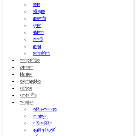
ঢাকা
চট্টগ্রাম
রাজশাহী
খুলনা
বরিশাল
সিলেট
রংপুর
ময়মনসিংহ
আন্তর্জাতিক
খেলাধুলা
বিনোদন
তথ্যপ্রযুক্তি
সাহিত্য
সম্পাদকীয়
অন্যান্য
আইন-আদালত
গণমাধ্যম
লাইফস্টাইল
ক্রাইম রিপোর্ট