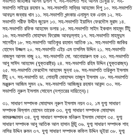
সভাপতি জাহাঙ্গীর আলম দুলাল ৭. সহ-সভাপতি শাহ আলম চৌধুরী ৮. সহ-
সভাপতি সাইদুর রহমান ৯. সহ-সভাপতি সাব্বির আহমেদ দিপু ১০. সহ-সভাপতি
আবদুল জব্বার খান ১১. সহ-সভাপতি খন্দকার এনামুল হক এনাম ১২. সহ-
সভাপতি শরীফ উদ্দীন জুয়েল ১৩. সহ-সভাপতি ইয়াসিন ফেরদৌস মুরাদ ১৪.
সহ-সভাপতি রফিক আহমেদ ডলার ১৫. সহ-সভাপতি সাইদ ইকবাল মাহমুদ টিটু
১৬. সহ-সভাপতি মোহাম্মদ ফিরোজ আবদুল্লাহ ১৭. সহ-সভাপতি মাহমুদুস
সালেহীন ১৮. সহ-সভাপতি আতিকুর রহমান আতিক ১৯. সহ-সভাপতি জাকির
হোসেন উজ্জল ২০. সহ-সভাপতি এইচ এম তসলিম উদ্দিন ২১. সহ-সভাপতি
নাজমুল আলম নাজু ২২. সহ-সভাপতি মো. আনোয়ারুল হক ২৩. সহ-সভাপতি
আবু সাঈদ আহমেদ (যুক্তরাষ্ট্র) ২৪. সহ-সভাপতি রহিম উদ্দিন (যুক্তরাজ্য)
২৫. সহ-সভাপতি ফেরদৌস আহমেদ মুন্না ২৬. সহ-সভাপতি তরিকুল ইসলাম
টিটু ২৭. সহ-সভাপতি ডা. লোহানী মোহাম্মদ তাজুল ইসলাম ২৮. সহ-সভাপতি
মঞ্জুরুল আজিম সুমন ২৯. সহ-সভাপতি আজিজুর রহমান আকন্দ ৩০. সহ-
সভাপতি নুরুল ইসলাম সোহেল (দপ্তরের দায়িত্বে)।
৩১. সাধারণ সম্পাদক মোহাম্মদ নূরুল ইসলাম নয়ন ৩২. ১ম যুগ্ম সাধারণ
সম্পাদক বিল্লাল হোসেন তারেক ৩৩. যুগ্ম সাধারণ সম্পাদক মোহাম্মদ
কামরুজ্জামান ৩৪. যুগ্ম সাধারণ সম্পাদক মনিরুল ইসলাম সোহাগ ৩৫. যুগ্ম
সাধারণ সম্পাদক আবু আতিক আল হাসান মিন্টু ৩৬. যুগ্ম সাধারণ সম্পাদক শাহ
নাসির উদ্দিন রুমন ৩৭. যুগ্ম সাধারণ সম্পাদক কফিল উদ্দিন ভূইয়া ৩৮. যুগ্ম