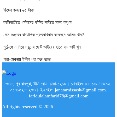
ডিমের ডজন ৬৫ টাকা
কালিহাতীতে ধর্ষকদের ফাঁসির দাবিতে মানব বন্ধন
কেন সঞ্জয়ের বায়োপিক প্রত্যাখ্যান করেছেন আমির খান?
মুঠোফোন নিয়ে দ্বন্দ্বে ছোট ভাইয়ের হাতে বড় ভাই খুন
পদ্মা-মেঘনায় ইলিশ ধরা শুরু হচ্ছে
৩৩৮, পূর্ব রামপুরা, টিভি রোড, ঢাকা-১২১৯। মোবাইলঃ ০১৭১৬৬৪৮৯০২,
০১৭১৫২৮৭২৭৩। ই-মেইল: janatarnissash@gmail.com.
faridulalamfarid78@gmail.com
All rights reserved © 2026