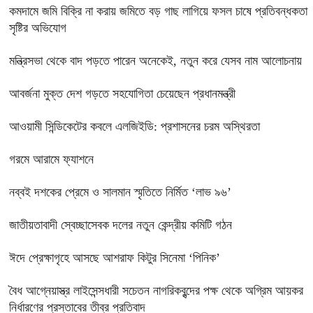
কমদামে জমি বিক্রি না করায় জমিতে বড় গাছ লাগিয়ে ফসল চাষে প্রতিবন্ধকতা
সৃষ্টির অভিযোগ
মন্ত্রিসভা থেকে বাদ পড়তে পারেন অনেকেই, নতুন করে যেসব নাম আলোচনায়
আবর্জনা মুক্ত দেশ গড়তে সহযোগিতা চেয়েছেন প্রধানমন্ত্রী
‎আওয়ামী সিন্ডিকেটের কবলে এলজিইডি: প্রশাসনের চরম অস্থিরতা
গরমে আরামে ফ্যাশনে
নব্বই দশকের প্রেমে ও সালমান স্মৃতিতে নির্মিত ‘লাভ ৯৬’
জাতীয়তাবাদী স্বেচ্ছাসেবক দলের নতুন কেন্দ্রীয় কমিটি গঠন
ঈদে প্রেক্ষাগৃহে আসছে আশরাফ কিটুর সিনেমা ‘পিনিক’
বৈধ আগ্নেয়াস্ত্র লাইসেন্সধারী সচেতন নাগরিকবৃন্দের পক্ষ থেকে অগ্রিম আয়কর
নির্ধারণের প্রস্তাবের তীব্র প্রতিবাদ