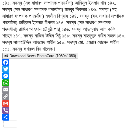
১৪১. সদস্য (সহ সাধারণ সম্পাদক পদমর্যাদা) আমিনুল ইসলাম খান ১৪২.
সদস্য (সহ সাধারণ সম্পাদক পদমর্যাদা) মাহবুব শিকদার ১৪৩. সদস্য (সহ
সাধারণ সম্পাদক পদমর্যাদা) মহসীন বিশ্বাস ১৪৪. সদস্য (সহ সাধারণ সম্পাদক
পদমর্যাদা) জহিরুল ইসলাম বিপ্লব ১৪৫. সদস্য (সহ সাধারণ সম্পাদক
পদমর্যাদা) রাজিব আহসান চৌধুরী পাপ্পু ১৪৬. সদস্য আব্দুল্লাহ আল কাফি
শাহেদ ১৪৭. সদস্য নাজিম উদ্দিন মিঠু ১৪৮. সদস্য মাহমুদুল করিম সজল ১৪৯.
সদস্য সালাহউদ্দিন আহমেদ শাহীন ১৫০. সদস্য মো. এমরান হোসেন শাহীন
১৫১. সদস্য ফখরুল বিন খালেক।
📸 Download News PhotoCard (1080×1080)
Facebook
Twitter
Messenger
WhatsApp
Email
Copy
Link
Gmail
Viber
Share