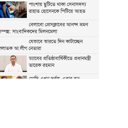
পাংশায় ছুটিতে থাকা সেনাসদস্য
রাহাত হোসেনকে পিটিয়ে আহত
বেলাবো প্রেসক্লাবের আনন্দ ভ্রমণ
সম্পন্ন: সাংবাদিকদের মিলনমেলা
যেভাবে ভারতে দিন কাটাচ্ছেন
পলাতক আ.লীগ নেতারা
ড্যাবের প্রতিষ্ঠাবার্ষিকীতে প্রধানমন্ত্রী
তারেক রহমান
মোদি এখন দুর্বল, এবার বড়
আন্দোলনের সতর্কবার্তা দিলেন সোনাম
ওয়াংচুক
কমদামে জমি বিক্রি না করায় জমিতে
বড় গাছ লাগিয়ে ফসল চাষে প্রতিবন্ধকতা সৃষ্টির
অভিযোগ
মন্ত্রিসভা থেকে বাদ পড়তে পারেন