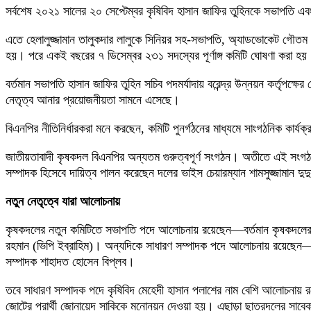
সর্বশেষ ২০২১ সালের ২০ সেপ্টেম্বর কৃষিবিদ হাসান জাফির তুহিনকে সভাপতি 
এতে হেলালুজ্জামান তালুকদার লালুকে সিনিয়র সহ-সভাপতি, অ্যাডভোকেট গৌতম 
হয়। পরে একই বছরের ৭ ডিসেম্বর ২৩১ সদস্যের পূর্ণাঙ্গ কমিটি ঘোষণা করা
বর্তমান সভাপতি হাসান জাফির তুহিন সচিব পদমর্যাদায় বরেন্দ্র উন্নয়ন কর্তৃপ
নেতৃত্ব আনার প্রয়োজনীয়তা সামনে এসেছে।
বিএনপির নীতিনির্ধারকরা মনে করছেন, কমিটি পুনর্গঠনের মাধ্যমে সাংগঠনিক কার
জাতীয়তাবাদী কৃষকদল বিএনপির অন্যতম গুরুত্বপূর্ণ সংগঠন। অতীতে এই সংগঠন
সম্পাদক হিসেবে দায়িত্ব পালন করেছেন দলের ভাইস চেয়ারম্যান শামসুজ্জামান দুদ
নতুন নেতৃত্বে যারা আলোচনায়
কৃষকদলের নতুন কমিটিতে সভাপতি পদে আলোচনায় রয়েছেন—বর্তমান কৃষকদলের সিনি
রহমান (ভিপি ইব্রাহিম)। অন্যদিকে সাধারণ সম্পাদক পদে আলোচনায় রয়েছেন—বর্ত
সম্পাদক শাহাদত হোসেন বিপ্লব।
তবে সাধারণ সম্পাদক পদে কৃষিবিদ মেহেদী হাসান পলাশের নাম বেশি আলোচনায় রয়
জোটের প্রার্থী জোনায়েদ সাকিকে মনোনয়ন দেওয়া হয়। এছাড়া ছাত্রদলের সাবেক