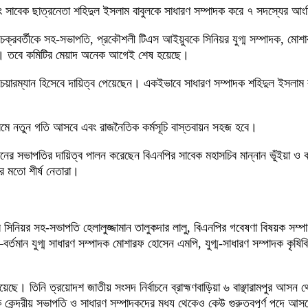
এবং সাবেক ছাত্রনেতা শহিদুল ইসলাম বাবুলকে সাধারণ সম্পাদক করে ৭ সদস্যের আ
চক্রবর্তীকে সহ-সভাপতি, প্রকৌশলী টিএস আইয়ুবকে সিনিয়র যুগ্ম সম্পাদক, মোশ
 হয়। তবে কমিটির মেয়াদ অনেক আগেই শেষ হয়েছে।
ক্ষের চেয়ারম্যান হিসেবে দায়িত্ব পেয়েছেন। একইভাবে সাধারণ সম্পাদক শহিদুল ইস
্যক্রমে নতুন গতি আসবে এবং রাজনৈতিক কর্মসূচি বাস্তবায়ন সহজ হবে।
ের সভাপতির দায়িত্ব পালন করেছেন বিএনপির সাবেক মহাসচিব মান্নান ভূঁইয়া ও
ুর মতো শীর্ষ নেতারা।
য়র সহ-সভাপতি হেলালুজ্জামান তালুকদার লালু, বিএনপির গবেষণা বিষয়ক সম্পাদক
মান যুগ্ম সাধারণ সম্পাদক মোশারফ হোসেন এমপি, যুগ্ম-সাধারণ সম্পাদক কৃষিবিদ
েছে। তিনি ত্রয়োদশ জাতীয় সংসদ নির্বাচনে ব্রাহ্মণবাড়িয়া ৬ বাঞ্ছারামপুর আসন
 কেন্দ্রীয় সভাপতি ও সাধারণ সম্পাদকদের মধ্য থেকেও কেউ গুরুত্বপূর্ণ পদে 