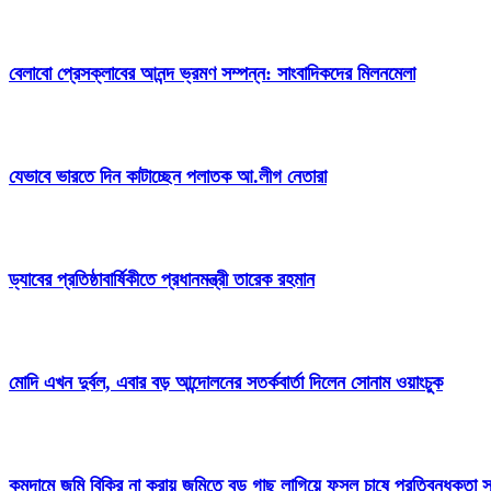
বেলাবো প্রেসক্লাবের আনন্দ ভ্রমণ সম্পন্ন: সাংবাদিকদের মিলনমেলা
যেভাবে ভারতে দিন কাটাচ্ছেন পলাতক আ.লীগ নেতারা
ড্যাবের প্রতিষ্ঠাবার্ষিকীতে প্রধানমন্ত্রী তারেক রহমান
মোদি এখন দুর্বল, এবার বড় আন্দোলনের সতর্কবার্তা দিলেন সোনাম ওয়াংচুক
কমদামে জমি বিক্রি না করায় জমিতে বড় গাছ লাগিয়ে ফসল চাষে প্রতিবন্ধকতা সৃ