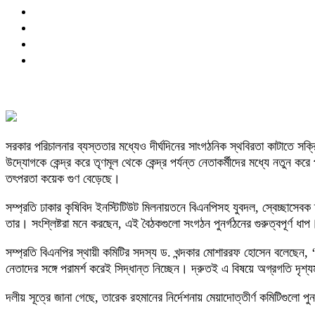
সরকার পরিচালনার ব্যস্ততার মধ্যেও দীর্ঘদিনের সাংগঠনিক স্থবিরতা কাটাতে স
উদ্যোগকে কেন্দ্র করে তৃণমূল থেকে কেন্দ্র পর্যন্ত নেতাকর্মীদের মধ্যে নতুন 
তৎপরতা কয়েক গুণ বেড়েছে।
সম্প্রতি ঢাকার কৃষিবিদ ইনস্টিটিউট মিলনায়তনে বিএনপিসহ যুবদল, স্বেচ্ছাসে
তার। সংশ্লিষ্টরা মনে করছেন, এই বৈঠকগুলো সংগঠন পুনর্গঠনের গুরুত্বপূর্ণ ধাপ
সম্প্রতি বিএনপির স্থায়ী কমিটির সদস্য ড. খন্দকার মোশাররফ হোসেন বলেছেন, ‘
নেতাদের সঙ্গে পরামর্শ করেই সিদ্ধান্ত নিচ্ছেন। দ্রুতই এ বিষয়ে অগ্রগতি দৃশ্
দলীয় সূত্রে জানা গেছে, তারেক রহমানের নির্দেশনায় মেয়াদোত্তীর্ণ কমিটিগু