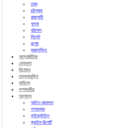
ঢাকা
চট্টগ্রাম
রাজশাহী
খুলনা
বরিশাল
সিলেট
রংপুর
ময়মনসিংহ
আন্তর্জাতিক
খেলাধুলা
বিনোদন
তথ্যপ্রযুক্তি
সাহিত্য
সম্পাদকীয়
অন্যান্য
আইন-আদালত
গণমাধ্যম
লাইফস্টাইল
ক্রাইম রিপোর্ট