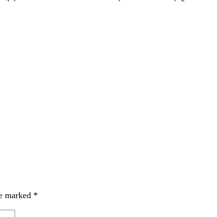
re marked
*