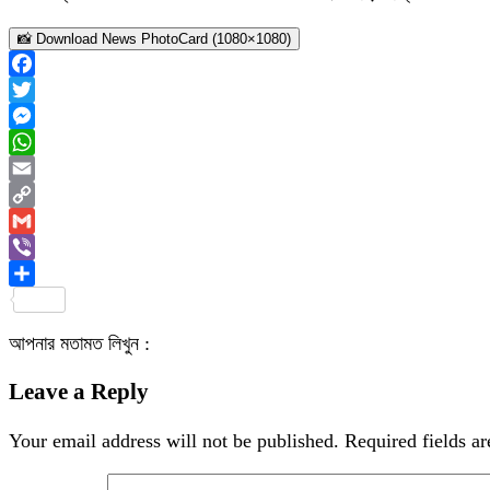
📸 Download News PhotoCard (1080×1080)
Facebook
Twitter
Messenger
WhatsApp
Email
Copy
Link
Gmail
Viber
Share
আপনার মতামত লিখুন :
Leave a Reply
Your email address will not be published.
Required fields a