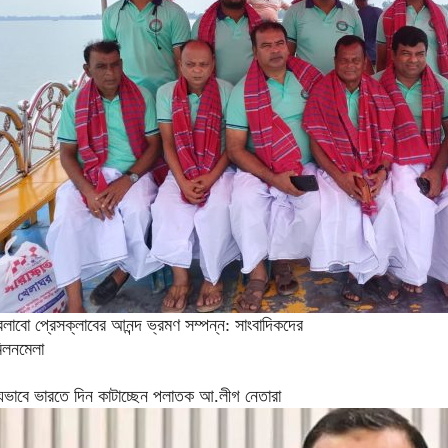
েলাবো প্রেসক্লাবের আনন্দ ভ্রমণ সম্পন্ন: সাংবাদিকদের
িলনমেলা
েভাবে ভারতে দিন কাটাচ্ছেন পলাতক আ.লীগ নেতারা