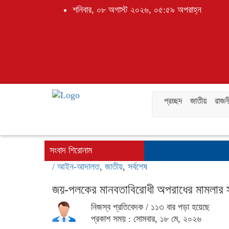
শনিবার, ০৮ অগাস্ট ২০২৬, ০৫:৫৯ অপরাহ্ন
প্রচ্ছদ
জাতীয়
রাজন
সংবাদ শিরোনাম
/
আইন-আদালত
,
জাতীয়
,
সর্বশেষ
জয়-পলকের মানবতাবিরোধী অপরাধের মামলার স
নিজস্ব প্রতিবেদক
/ ১১৩ বার পড়া হয়েছে
প্রকাশ সময় : সোমবার, ১৮ মে, ২০২৬