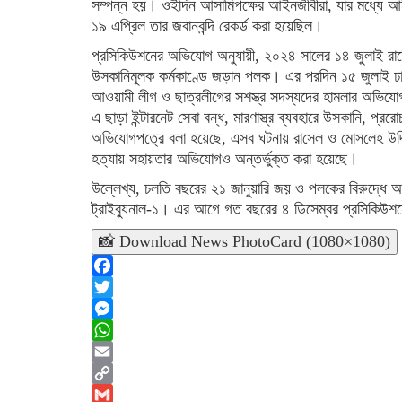
সম্পন্ন হয়। ওইদিন আসামিপক্ষের আইনজীবীরা, যার মধ্যে আ
১৯ এপ্রিল তার জবানবন্দি রেকর্ড করা হয়েছিল।
প্রসিকিউশনের অভিযোগ অনুযায়ী, ২০২৪ সালের ১৪ জুলাই রাত
উসকানিমূলক কর্মকাণ্ডে জড়ান পলক। এর পরদিন ১৫ জুলাই ঢাকা
আওয়ামী লীগ ও ছাত্রলীগের সশস্ত্র সদস্যদের হামলার অভি
এ ছাড়া ইন্টারনেট সেবা বন্ধ, মারণাস্ত্র ব্যবহারে উসকানি, প
অভিযোগপত্রে বলা হয়েছে, এসব ঘটনায় রাসেল ও মোসলেহ উ
হত্যায় সহায়তার অভিযোগও অন্তর্ভুক্ত করা হয়েছে।
উল্লেখ্য, চলতি বছরের ২১ জানুয়ারি জয় ও পলকের বিরুদ্ধে অভ
ট্রাইব্যুনাল-১। এর আগে গত বছরের ৪ ডিসেম্বর প্রসিকিউশন
📸 Download News PhotoCard (1080×1080)
Facebook
Twitter
Messenger
WhatsApp
Email
Copy