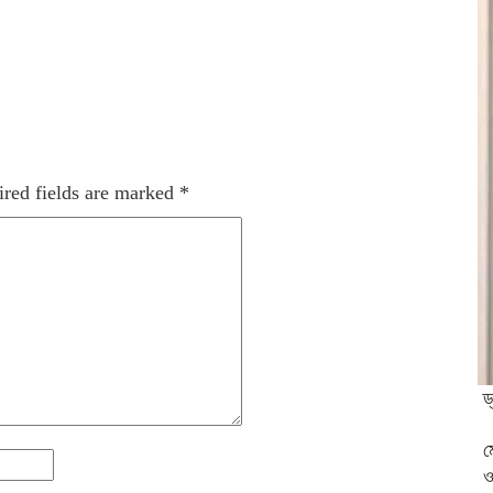
red fields are marked
*
ড
ম
ও