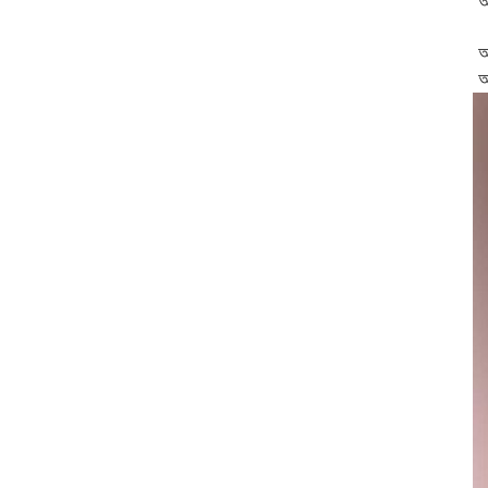
অ
অ
আ