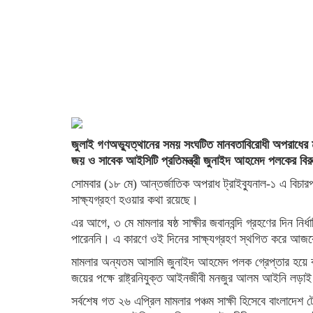
জুলাই গণঅভ্যুত্থানের সময় সংঘটিত মানবতাবিরোধী অপরাধের মা
জয় ও সাবেক আইসিটি প্রতিমন্ত্রী জুনাইদ আহমেদ পলকের বিরুদ
সোমবার (১৮ মে) আন্তর্জাতিক অপরাধ ট্রাইব্যুনাল-১ এ বিচারপত
সাক্ষ্যগ্রহণ হওয়ার কথা রয়েছে।
এর আগে, ৩ মে মামলার ষষ্ঠ সাক্ষীর জবানবন্দি গ্রহণের দিন নির্
পারেননি। এ কারণে ওই দিনের সাক্ষ্যগ্রহণ স্থগিত করে আজকে
মামলার অন্যতম আসামি জুনাইদ আহমেদ পলক গ্রেপ্তার হয়ে ব
জয়ের পক্ষে রাষ্ট্রনিযুক্ত আইনজীবী মনজুর আলম আইনি লড়া
সর্বশেষ গত ২৬ এপ্রিল মামলার পঞ্চম সাক্ষী হিসেবে বাংলাদেশ ট