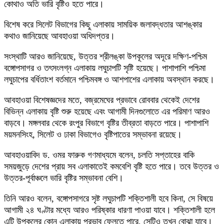
কোথাও অতি ভারি বৃষ্টিও হতে পারে।
বিশেষ করে সিলেট বিভাগের কিছু এলাকায় সাময়িক জলাবদ্ধতার আশঙ্কার
কথাও জানিয়েছে আবহাওয়া অধিদপ্তর।
সংস্থাটি আরও জানিয়েছে, উত্তর শ্রীলঙ্কা উপকূলের অদূরে দক্ষিণ-পশ্চিম
বঙ্গোপসাগর ও তৎসংলগ্ন এলাকায় লঘুচাপটি সৃষ্টি হয়েছে। পাশাপাশি পশ্চিমা
লঘুচাপের বর্ধিতাংশ বর্তমানে পশ্চিমবঙ্গ ও আশপাশের এলাকায় অবস্থান করছে।
আবহাওয়া বিশেষজ্ঞদের মতে, বজ্রমেঘের প্রভাবে রোববার থেকেই দেশের
বিভিন্ন এলাকায় বৃষ্টি শুরু হয়েছে এবং আগামী দিনগুলোতে এর পরিমাণ আরও
বাড়বে। মঙ্গলবার থেকে রংপুর বিভাগে বৃষ্টির তীব্রতা বাড়তে পারে। পাশাপাশি
ময়মনসিংহ, সিলেট ও ঢাকা বিভাগেও বৃষ্টিপাতের সম্ভাবনা রয়েছে।
আবহাওয়াবিদ ড. ওমর ফারুক গণমাধ্যমে বলেন, চলতি সপ্তাহের বাকি
সময়জুড়ে দেশের প্রায় সব এলাকাতেই কমবেশি বৃষ্টি হতে পারে। তবে উত্তর ও
উত্তর-পূর্বাঞ্চলে ভারি বৃষ্টির সম্ভাবনা বেশি।
তিনি আরও বলেন, বঙ্গোপসাগরে সৃষ্ট লঘুচাপটি শক্তিশালী হবে কিনা, সে বিষয়ে
আগামী ২৪ ঘণ্টার মধ্যে আরও পরিষ্কার ধারণা পাওয়া যাবে। শক্তিশালী হলে
এটি উপকূলের কোন এলাকায় প্রভাব ফেলতে পারে, সেটিও তখন বোঝা যাবে।