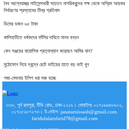
বৈধ আগ্নেয়াস্ত্র লাইসেন্সধারী সচেতন নাগরিকবৃন্দের পক্ষ থেকে অগ্রিম আয়কর
নির্ধারণের প্রস্তাবের তীব্র প্রতিবাদ
ডিমের ডজন ৬৫ টাকা
কালিহাতীতে ধর্ষকদের ফাঁসির দাবিতে মানব বন্ধন
কেন সঞ্জয়ের বায়োপিক প্রত্যাখ্যান করেছেন আমির খান?
মুঠোফোন নিয়ে দ্বন্দ্বে ছোট ভাইয়ের হাতে বড় ভাই খুন
পদ্মা-মেঘনায় ইলিশ ধরা শুরু হচ্ছে
৩৩৮, পূর্ব রামপুরা, টিভি রোড, ঢাকা-১২১৯। মোবাইলঃ ০১৭১৬৬৪৮৯০২,
০১৭১৫২৮৭২৭৩। ই-মেইল: janatarnissash@gmail.com.
faridulalamfarid78@gmail.com