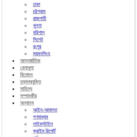
ঢাকা
চট্টগ্রাম
রাজশাহী
খুলনা
বরিশাল
সিলেট
রংপুর
ময়মনসিংহ
আন্তর্জাতিক
খেলাধুলা
বিনোদন
তথ্যপ্রযুক্তি
সাহিত্য
সম্পাদকীয়
অন্যান্য
আইন-আদালত
গণমাধ্যম
লাইফস্টাইল
ক্রাইম রিপোর্ট