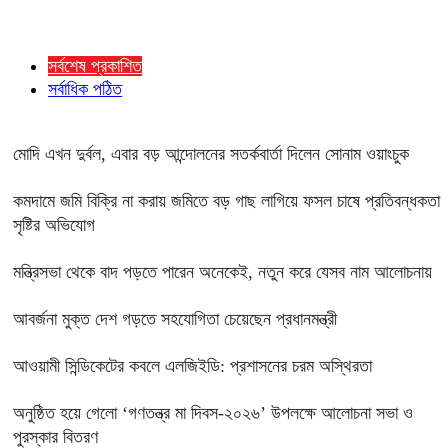
সর্বশেষ প্রকাশিত
সর্বাধিক পঠিত
মোদি এখন দুর্বল, এবার বড় আন্দোলনের সতর্কবার্তা দিলেন সোনাম ওয়াংচুক
কমদামে জমি বিক্রি না করায় জমিতে বড় গাছ লাগিয়ে ফসল চাষে প্রতিবন্ধকতা
সৃষ্টির অভিযোগ
মন্ত্রিসভা থেকে বাদ পড়তে পারেন অনেকেই, নতুন করে যেসব নাম আলোচনায়
আবর্জনা মুক্ত দেশ গড়তে সহযোগিতা চেয়েছেন প্রধানমন্ত্রী
‎আওয়ামী সিন্ডিকেটের কবলে এলজিইডি: প্রশাসনের চরম অস্থিরতা
অনুষ্ঠিত হয়ে গেলো ‘গণতন্ত্র মা দিবস-২০২৬’ উপলক্ষে আলোচনা সভা ও
পুরস্কার বিতরণ