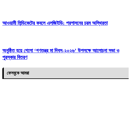
‎আওয়ামী সিন্ডিকেটের কবলে এলজিইডি: প্রশাসনের চরম অস্থিরতা
অনুষ্ঠিত হয়ে গেলো ‘গণতন্ত্র মা দিবস-২০২৬’ উপলক্ষে আলোচনা সভা ও
পুরস্কার বিতরণ
ফেসবুকে আমরা