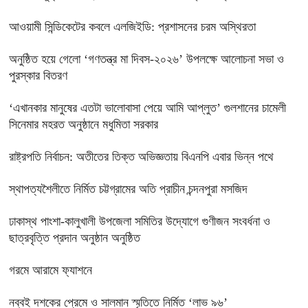
‎আওয়ামী সিন্ডিকেটের কবলে এলজিইডি: প্রশাসনের চরম অস্থিরতা
অনুষ্ঠিত হয়ে গেলো ‘গণতন্ত্র মা দিবস-২০২৬’ উপলক্ষে আলোচনা সভা ও
পুরস্কার বিতরণ
‘এখানকার মানুষের এতটা ভালোবাসা পেয়ে আমি আপ্লুত’ গুলশানের চামেলী
সিনেমার মহরত অনুষ্ঠানে মধুমিতা সরকার
রাষ্ট্রপতি নির্বাচন: অতীতের তিক্ত অভিজ্ঞতায় বিএনপি এবার ভিন্ন পথে
স্থাপত্যশৈলীতে নির্মিত চট্টগ্রামের অতি প্রাচীন চন্দনপুরা মসজিদ
ঢাকাস্থ পাংশা-কালুখালী উপজেলা সমিতির উদ্যোগে গুণীজন সংবর্ধনা ও
ছাত্রবৃত্তি প্রদান অনুষ্ঠান অনুষ্ঠিত
গরমে আরামে ফ্যাশনে
নব্বই দশকের প্রেমে ও সালমান স্মৃতিতে নির্মিত ‘লাভ ৯৬’