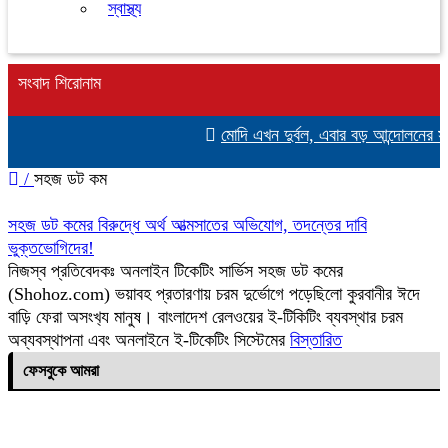
স্বাস্থ্য
সংবাদ শিরোনাম
মোদি এখন দুর্বল, এবার বড় আন্দোলনের সতর্
/
সহজ ডট কম
সহজ ডট কমের বিরুদ্ধে অর্থ আত্মসাতের অভিযোগ, তদন্তের দাবি
ভুক্তভোগিদের!
নিজস্ব প্রতিবেদকঃ অনলাইন টিকেটিং সার্ভিস সহজ ডট কমের
(Shohoz.com) ভয়াবহ প্রতারণায় চরম দুর্ভোগে পড়েছিলো কুরবানীর ঈদে
বাড়ি ফেরা অসংখ‍্য মানুষ। বাংলাদেশ রেলওয়ের ই-টিকিটিং ব্যবস্থার চরম
অব্যবস্থাপনা এবং অনলাইনে ই-টিকেটিং সিস্টেমের
বিস্তারিত
ফেসবুকে আমরা