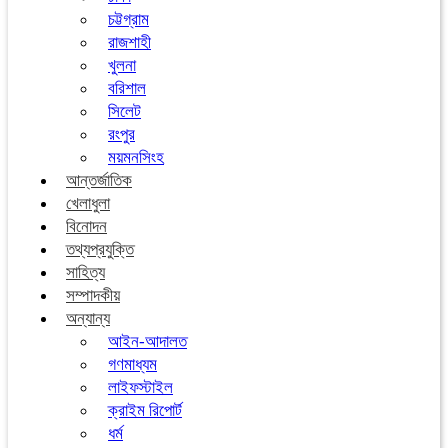
চট্টগ্রাম
রাজশাহী
খুলনা
বরিশাল
সিলেট
রংপুর
ময়মনসিংহ
আন্তর্জাতিক
খেলাধুলা
বিনোদন
তথ্যপ্রযুক্তি
সাহিত্য
সম্পাদকীয়
অন্যান্য
আইন-আদালত
গণমাধ্যম
লাইফস্টাইল
ক্রাইম রিপোর্ট
ধর্ম