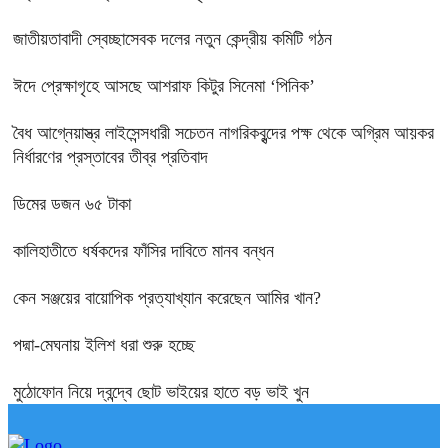
জাতীয়তাবাদী স্বেচ্ছাসেবক দলের নতুন কেন্দ্রীয় কমিটি গঠন
ঈদে প্রেক্ষাগৃহে আসছে আশরাফ কিটুর সিনেমা ‘পিনিক’
বৈধ আগ্নেয়াস্ত্র লাইসেন্সধারী সচেতন নাগরিকবৃন্দের পক্ষ থেকে অগ্রিম আয়কর
নির্ধারণের প্রস্তাবের তীব্র প্রতিবাদ
ডিমের ডজন ৬৫ টাকা
কালিহাতীতে ধর্ষকদের ফাঁসির দাবিতে মানব বন্ধন
কেন সঞ্জয়ের বায়োপিক প্রত্যাখ্যান করেছেন আমির খান?
পদ্মা-মেঘনায় ইলিশ ধরা শুরু হচ্ছে
মুঠোফোন নিয়ে দ্বন্দ্বে ছোট ভাইয়ের হাতে বড় ভাই খুন