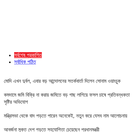
সর্বশেষ প্রকাশিত
সর্বাধিক পঠিত
মোদি এখন দুর্বল, এবার বড় আন্দোলনের সতর্কবার্তা দিলেন সোনাম ওয়াংচুক
কমদামে জমি বিক্রি না করায় জমিতে বড় গাছ লাগিয়ে ফসল চাষে প্রতিবন্ধকতা
সৃষ্টির অভিযোগ
মন্ত্রিসভা থেকে বাদ পড়তে পারেন অনেকেই, নতুন করে যেসব নাম আলোচনায়
আবর্জনা মুক্ত দেশ গড়তে সহযোগিতা চেয়েছেন প্রধানমন্ত্রী