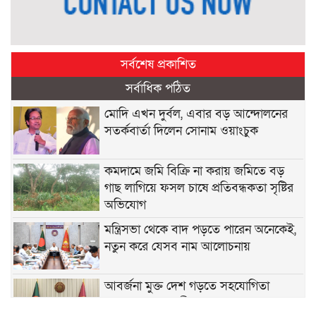
সর্বশেষ প্রকাশিত
সর্বাধিক পঠিত
মোদি এখন দুর্বল, এবার বড় আন্দোলনের
সতর্কবার্তা দিলেন সোনাম ওয়াংচুক
কমদামে জমি বিক্রি না করায় জমিতে বড়
গাছ লাগিয়ে ফসল চাষে প্রতিবন্ধকতা সৃষ্টির
অভিযোগ
মন্ত্রিসভা থেকে বাদ পড়তে পারেন অনেকেই,
নতুন করে যেসব নাম আলোচনায়
আবর্জনা মুক্ত দেশ গড়তে সহযোগিতা
চেয়েছেন প্রধানমন্ত্রী