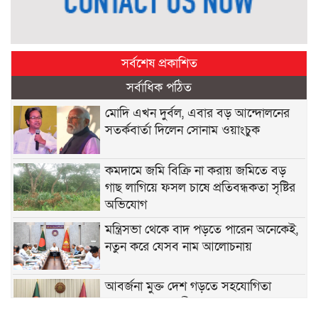
সর্বশেষ প্রকাশিত
সর্বাধিক পঠিত
মোদি এখন দুর্বল, এবার বড় আন্দোলনের
সতর্কবার্তা দিলেন সোনাম ওয়াংচুক
কমদামে জমি বিক্রি না করায় জমিতে বড়
গাছ লাগিয়ে ফসল চাষে প্রতিবন্ধকতা সৃষ্টির
অভিযোগ
মন্ত্রিসভা থেকে বাদ পড়তে পারেন অনেকেই,
নতুন করে যেসব নাম আলোচনায়
আবর্জনা মুক্ত দেশ গড়তে সহযোগিতা
চেয়েছেন প্রধানমন্ত্রী