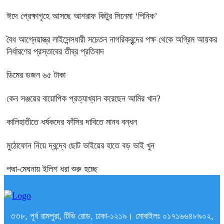
ঈদে প্রেক্ষাগৃহে আসছে আশরাফ কিটুর সিনেমা ‘পিনিক’
বৈধ আগ্নেয়াস্ত্র লাইসেন্সধারী সচেতন নাগরিকবৃন্দের পক্ষ থেকে অগ্রিম আয়কর
নির্ধারণের প্রস্তাবের তীব্র প্রতিবাদ
ডিমের ডজন ৬৫ টাকা
কেন সঞ্জয়ের বায়োপিক প্রত্যাখ্যান করেছেন আমির খান?
কালিহাতীতে ধর্ষকদের ফাঁসির দাবিতে মানব বন্ধন
মুঠোফোন নিয়ে দ্বন্দ্বে ছোট ভাইয়ের হাতে বড় ভাই খুন
পদ্মা-মেঘনায় ইলিশ ধরা শুরু হচ্ছে
৩৩৮, পূর্ব রামপুরা, টিভি রোড, ঢাকা-১২১৯। মোবাইলঃ ০১৭১৬৬৪৮৯০২,