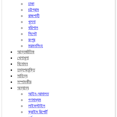
ঢাকা
চট্টগ্রাম
রাজশাহী
খুলনা
বরিশাল
সিলেট
রংপুর
ময়মনসিংহ
আন্তর্জাতিক
খেলাধুলা
বিনোদন
তথ্যপ্রযুক্তি
সাহিত্য
সম্পাদকীয়
অন্যান্য
আইন-আদালত
গণমাধ্যম
লাইফস্টাইল
ক্রাইম রিপোর্ট