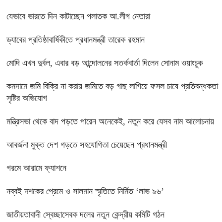
যেভাবে ভারতে দিন কাটাচ্ছেন পলাতক আ.লীগ নেতারা
ড্যাবের প্রতিষ্ঠাবার্ষিকীতে প্রধানমন্ত্রী তারেক রহমান
মোদি এখন দুর্বল, এবার বড় আন্দোলনের সতর্কবার্তা দিলেন সোনাম ওয়াংচুক
কমদামে জমি বিক্রি না করায় জমিতে বড় গাছ লাগিয়ে ফসল চাষে প্রতিবন্ধকতা
সৃষ্টির অভিযোগ
মন্ত্রিসভা থেকে বাদ পড়তে পারেন অনেকেই, নতুন করে যেসব নাম আলোচনায়
আবর্জনা মুক্ত দেশ গড়তে সহযোগিতা চেয়েছেন প্রধানমন্ত্রী
গরমে আরামে ফ্যাশনে
নব্বই দশকের প্রেমে ও সালমান স্মৃতিতে নির্মিত ‘লাভ ৯৬’
জাতীয়তাবাদী স্বেচ্ছাসেবক দলের নতুন কেন্দ্রীয় কমিটি গঠন