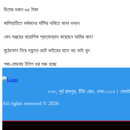
ডিমের ডজন ৬৫ টাকা
কালিহাতীতে ধর্ষকদের ফাঁসির দাবিতে মানব বন্ধন
কেন সঞ্জয়ের বায়োপিক প্রত্যাখ্যান করেছেন আমির খান?
মুঠোফোন নিয়ে দ্বন্দ্বে ছোট ভাইয়ের হাতে বড় ভাই খুন
পদ্মা-মেঘনায় ইলিশ ধরা শুরু হচ্ছে
৩৩৮, পূর্ব রামপুরা, টিভি রোড, ঢাকা-১২১
All rights reserved © 2026