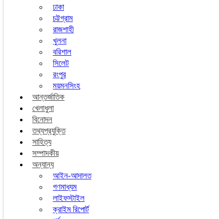
ঢাকা
চট্টগ্রাম
রাজশাহী
খুলনা
বরিশাল
সিলেট
রংপুর
ময়মনসিংহ
আন্তর্জাতিক
খেলাধুলা
বিনোদন
তথ্যপ্রযুক্তি
সাহিত্য
সম্পাদকীয়
অন্যান্য
আইন-আদালত
গণমাধ্যম
লাইফস্টাইল
ক্রাইম রিপোর্ট