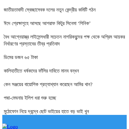
জাতীয়তাবাদী স্বেচ্ছাসেবক দলের নতুন কেন্দ্রীয় কমিটি গঠন
ঈদে প্রেক্ষাগৃহে আসছে আশরাফ কিটুর সিনেমা ‘পিনিক’
বৈধ আগ্নেয়াস্ত্র লাইসেন্সধারী সচেতন নাগরিকবৃন্দের পক্ষ থেকে অগ্রিম আয়কর
নির্ধারণের প্রস্তাবের তীব্র প্রতিবাদ
ডিমের ডজন ৬৫ টাকা
কালিহাতীতে ধর্ষকদের ফাঁসির দাবিতে মানব বন্ধন
কেন সঞ্জয়ের বায়োপিক প্রত্যাখ্যান করেছেন আমির খান?
পদ্মা-মেঘনায় ইলিশ ধরা শুরু হচ্ছে
মুঠোফোন নিয়ে দ্বন্দ্বে ছোট ভাইয়ের হাতে বড় ভাই খুন