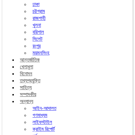
ঢাকা
চট্টগ্রাম
রাজশাহী
খুলনা
বরিশাল
সিলেট
রংপুর
ময়মনসিংহ
আন্তর্জাতিক
খেলাধুলা
বিনোদন
তথ্যপ্রযুক্তি
সাহিত্য
সম্পাদকীয়
অন্যান্য
আইন-আদালত
গণমাধ্যম
লাইফস্টাইল
ক্রাইম রিপোর্ট