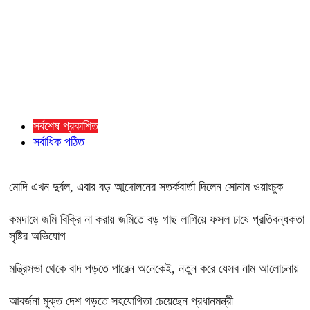
সর্বশেষ প্রকাশিত
সর্বাধিক পঠিত
মোদি এখন দুর্বল, এবার বড় আন্দোলনের সতর্কবার্তা দিলেন সোনাম ওয়াংচুক
কমদামে জমি বিক্রি না করায় জমিতে বড় গাছ লাগিয়ে ফসল চাষে প্রতিবন্ধকতা
সৃষ্টির অভিযোগ
মন্ত্রিসভা থেকে বাদ পড়তে পারেন অনেকেই, নতুন করে যেসব নাম আলোচনায়
আবর্জনা মুক্ত দেশ গড়তে সহযোগিতা চেয়েছেন প্রধানমন্ত্রী