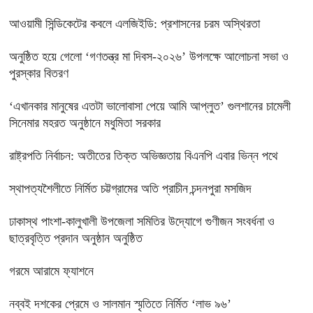
‎আওয়ামী সিন্ডিকেটের কবলে এলজিইডি: প্রশাসনের চরম অস্থিরতা
অনুষ্ঠিত হয়ে গেলো ‘গণতন্ত্র মা দিবস-২০২৬’ উপলক্ষে আলোচনা সভা ও
পুরস্কার বিতরণ
‘এখানকার মানুষের এতটা ভালোবাসা পেয়ে আমি আপ্লুত’ গুলশানের চামেলী
সিনেমার মহরত অনুষ্ঠানে মধুমিতা সরকার
রাষ্ট্রপতি নির্বাচন: অতীতের তিক্ত অভিজ্ঞতায় বিএনপি এবার ভিন্ন পথে
স্থাপত্যশৈলীতে নির্মিত চট্টগ্রামের অতি প্রাচীন চন্দনপুরা মসজিদ
ঢাকাস্থ পাংশা-কালুখালী উপজেলা সমিতির উদ্যোগে গুণীজন সংবর্ধনা ও
ছাত্রবৃত্তি প্রদান অনুষ্ঠান অনুষ্ঠিত
গরমে আরামে ফ্যাশনে
নব্বই দশকের প্রেমে ও সালমান স্মৃতিতে নির্মিত ‘লাভ ৯৬’