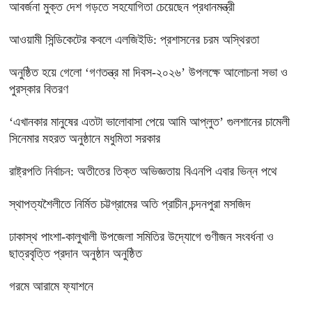
আবর্জনা মুক্ত দেশ গড়তে সহযোগিতা চেয়েছেন প্রধানমন্ত্রী
‎আওয়ামী সিন্ডিকেটের কবলে এলজিইডি: প্রশাসনের চরম অস্থিরতা
অনুষ্ঠিত হয়ে গেলো ‘গণতন্ত্র মা দিবস-২০২৬’ উপলক্ষে আলোচনা সভা ও
পুরস্কার বিতরণ
‘এখানকার মানুষের এতটা ভালোবাসা পেয়ে আমি আপ্লুত’ গুলশানের চামেলী
সিনেমার মহরত অনুষ্ঠানে মধুমিতা সরকার
রাষ্ট্রপতি নির্বাচন: অতীতের তিক্ত অভিজ্ঞতায় বিএনপি এবার ভিন্ন পথে
স্থাপত্যশৈলীতে নির্মিত চট্টগ্রামের অতি প্রাচীন চন্দনপুরা মসজিদ
ঢাকাস্থ পাংশা-কালুখালী উপজেলা সমিতির উদ্যোগে গুণীজন সংবর্ধনা ও
ছাত্রবৃত্তি প্রদান অনুষ্ঠান অনুষ্ঠিত
গরমে আরামে ফ্যাশনে