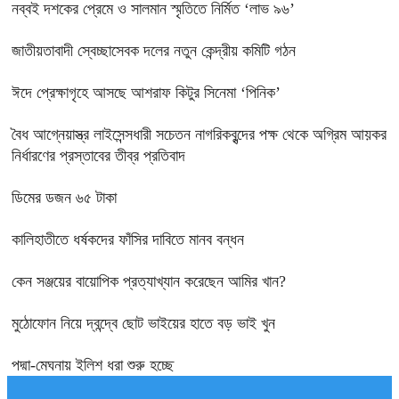
নব্বই দশকের প্রেমে ও সালমান স্মৃতিতে নির্মিত ‘লাভ ৯৬’
জাতীয়তাবাদী স্বেচ্ছাসেবক দলের নতুন কেন্দ্রীয় কমিটি গঠন
ঈদে প্রেক্ষাগৃহে আসছে আশরাফ কিটুর সিনেমা ‘পিনিক’
বৈধ আগ্নেয়াস্ত্র লাইসেন্সধারী সচেতন নাগরিকবৃন্দের পক্ষ থেকে অগ্রিম আয়কর
নির্ধারণের প্রস্তাবের তীব্র প্রতিবাদ
ডিমের ডজন ৬৫ টাকা
কালিহাতীতে ধর্ষকদের ফাঁসির দাবিতে মানব বন্ধন
কেন সঞ্জয়ের বায়োপিক প্রত্যাখ্যান করেছেন আমির খান?
মুঠোফোন নিয়ে দ্বন্দ্বে ছোট ভাইয়ের হাতে বড় ভাই খুন
পদ্মা-মেঘনায় ইলিশ ধরা শুরু হচ্ছে