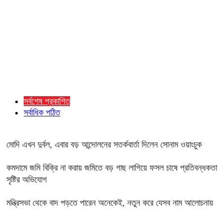
সর্বশেষ প্রকাশিত
সর্বাধিক পঠিত
মোদি এখন দুর্বল, এবার বড় আন্দোলনের সতর্কবার্তা দিলেন সোনাম ওয়াংচুক
কমদামে জমি বিক্রি না করায় জমিতে বড় গাছ লাগিয়ে ফসল চাষে প্রতিবন্ধকতা
সৃষ্টির অভিযোগ
মন্ত্রিসভা থেকে বাদ পড়তে পারেন অনেকেই, নতুন করে যেসব নাম আলোচনায়