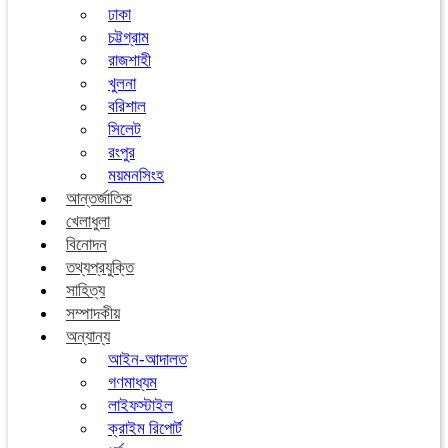
ঢাকা
চট্টগ্রাম
রাজশাহী
খুলনা
বরিশাল
সিলেট
রংপুর
ময়মনসিংহ
আন্তর্জাতিক
খেলাধুলা
বিনোদন
তথ্যপ্রযুক্তি
সাহিত্য
সম্পাদকীয়
অন্যান্য
আইন-আদালত
গণমাধ্যম
লাইফস্টাইল
ক্রাইম রিপোর্ট