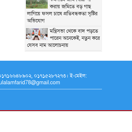
করায় জমিতে বড় গাছ
লাগিয়ে ফসল চাষে প্রতিবন্ধকতা সৃষ্টির
অভিযোগ
মন্ত্রিসভা থেকে বাদ পড়তে
পারেন অনেকেই, নতুন করে
যেসব নাম আলোচনায়
আবর্জনা মুক্ত দেশ গড়তে
সহযোগিতা চেয়েছেন
প্রধানমন্ত্রী
াইলঃ ০১৭১৬৬৪৮৯০২, ০১৭১৫২৮৭২৭৩। ই-মেইল:
‎আওয়ামী সিন্ডিকেটের
dulalamfarid78@gmail.com
কবলে এলজিইডি:
প্রশাসনের চরম অস্থিরতা
অনুষ্ঠিত হয়ে গেলো ‘গণতন্ত্র
মা দিবস-২০২৬’ উপলক্ষে
আলোচনা সভা ও পুরস্কার বিতরণ
‘এখানকার মানুষের এতটা