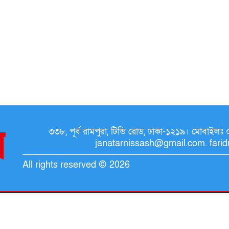
৩৩৮, পূর্ব রামপুরা, টিভি রোড, ঢাকা-১২১৯। মোব
janatarnissash@gmail.com. fari
All rights reserved © 2026
Developed by
Raytahost