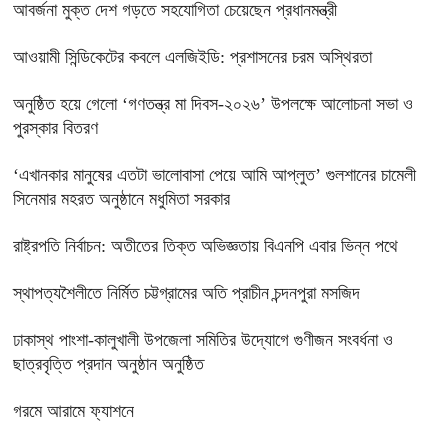
আবর্জনা মুক্ত দেশ গড়তে সহযোগিতা চেয়েছেন প্রধানমন্ত্রী
‎আওয়ামী সিন্ডিকেটের কবলে এলজিইডি: প্রশাসনের চরম অস্থিরতা
অনুষ্ঠিত হয়ে গেলো ‘গণতন্ত্র মা দিবস-২০২৬’ উপলক্ষে আলোচনা সভা ও
পুরস্কার বিতরণ
‘এখানকার মানুষের এতটা ভালোবাসা পেয়ে আমি আপ্লুত’ গুলশানের চামেলী
সিনেমার মহরত অনুষ্ঠানে মধুমিতা সরকার
রাষ্ট্রপতি নির্বাচন: অতীতের তিক্ত অভিজ্ঞতায় বিএনপি এবার ভিন্ন পথে
স্থাপত্যশৈলীতে নির্মিত চট্টগ্রামের অতি প্রাচীন চন্দনপুরা মসজিদ
ঢাকাস্থ পাংশা-কালুখালী উপজেলা সমিতির উদ্যোগে গুণীজন সংবর্ধনা ও
ছাত্রবৃত্তি প্রদান অনুষ্ঠান অনুষ্ঠিত
গরমে আরামে ফ্যাশনে