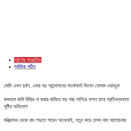
সর্বশেষ প্রকাশিত
সর্বাধিক পঠিত
মোদি এখন দুর্বল, এবার বড় আন্দোলনের সতর্কবার্তা দিলেন সোনাম ওয়াংচুক
কমদামে জমি বিক্রি না করায় জমিতে বড় গাছ লাগিয়ে ফসল চাষে প্রতিবন্ধকতা
সৃষ্টির অভিযোগ
মন্ত্রিসভা থেকে বাদ পড়তে পারেন অনেকেই, নতুন করে যেসব নাম আলোচনায়