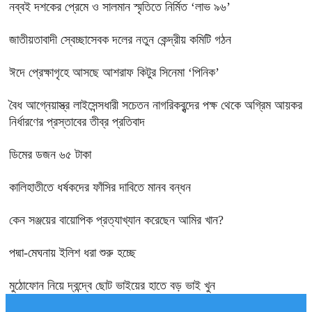
নব্বই দশকের প্রেমে ও সালমান স্মৃতিতে নির্মিত ‘লাভ ৯৬’
জাতীয়তাবাদী স্বেচ্ছাসেবক দলের নতুন কেন্দ্রীয় কমিটি গঠন
ঈদে প্রেক্ষাগৃহে আসছে আশরাফ কিটুর সিনেমা ‘পিনিক’
বৈধ আগ্নেয়াস্ত্র লাইসেন্সধারী সচেতন নাগরিকবৃন্দের পক্ষ থেকে অগ্রিম আয়কর
নির্ধারণের প্রস্তাবের তীব্র প্রতিবাদ
ডিমের ডজন ৬৫ টাকা
কালিহাতীতে ধর্ষকদের ফাঁসির দাবিতে মানব বন্ধন
কেন সঞ্জয়ের বায়োপিক প্রত্যাখ্যান করেছেন আমির খান?
পদ্মা-মেঘনায় ইলিশ ধরা শুরু হচ্ছে
মুঠোফোন নিয়ে দ্বন্দ্বে ছোট ভাইয়ের হাতে বড় ভাই খুন