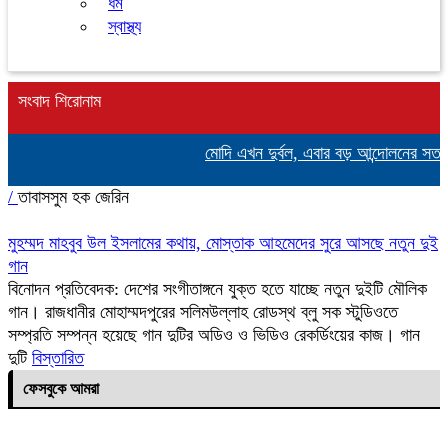
ধর্ম
স্বাস্থ্য
সংবাদ শিরোনাম
মোদি এখন দুর্বল, এবার বড় আন্দোলনের সতর্কবা
/
তাবাসসুম হক জেরিন
মুহম্মদ মাহবুব উল ইসলামের কথায়, মোস্তাক আহমেদের সুরে আসছে নতুন দুই
গান
বিনোদন প্রতিবেদক: দেশের সংগীতাঙ্গনে যুক্ত হতে যাচ্ছে নতুন দুইটি মৌলিক
গান। রাজধানীর মোহাম্মদপুরের সলিমউল্লাহ রোডস্থ ব্লু সক স্টুডিওতে
সম্প্রতি সম্পন্ন হয়েছে গান দুটির অডিও ও ভিডিও রেকর্ডিংয়ের কাজ। গান
দুটি
বিস্তারিত
ফেসবুকে আমরা