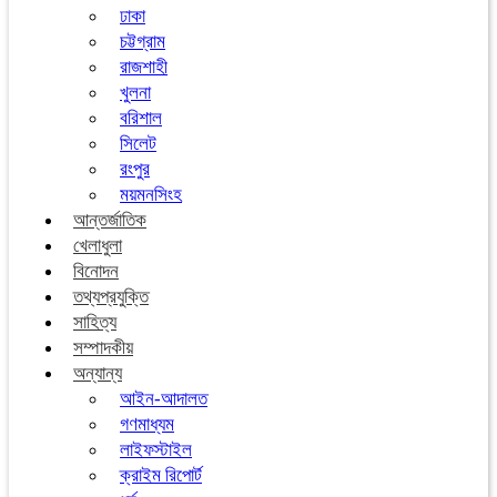
ঢাকা
চট্টগ্রাম
রাজশাহী
খুলনা
বরিশাল
সিলেট
রংপুর
ময়মনসিংহ
আন্তর্জাতিক
খেলাধুলা
বিনোদন
তথ্যপ্রযুক্তি
সাহিত্য
সম্পাদকীয়
অন্যান্য
আইন-আদালত
গণমাধ্যম
লাইফস্টাইল
ক্রাইম রিপোর্ট