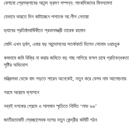
বেলাবো প্রেসক্লাবের আনন্দ ভ্রমণ সম্পন্ন: সাংবাদিকদের মিলনমেলা
যেভাবে ভারতে দিন কাটাচ্ছেন পলাতক আ.লীগ নেতারা
ড্যাবের প্রতিষ্ঠাবার্ষিকীতে প্রধানমন্ত্রী তারেক রহমান
মোদি এখন দুর্বল, এবার বড় আন্দোলনের সতর্কবার্তা দিলেন সোনাম ওয়াংচুক
কমদামে জমি বিক্রি না করায় জমিতে বড় গাছ লাগিয়ে ফসল চাষে প্রতিবন্ধকতা
সৃষ্টির অভিযোগ
মন্ত্রিসভা থেকে বাদ পড়তে পারেন অনেকেই, নতুন করে যেসব নাম আলোচনায়
গরমে আরামে ফ্যাশনে
নব্বই দশকের প্রেমে ও সালমান স্মৃতিতে নির্মিত ‘লাভ ৯৬’
জাতীয়তাবাদী স্বেচ্ছাসেবক দলের নতুন কেন্দ্রীয় কমিটি গঠন