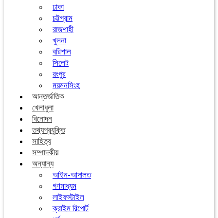
ঢাকা
চট্টগ্রাম
রাজশাহী
খুলনা
বরিশাল
সিলেট
রংপুর
ময়মনসিংহ
আন্তর্জাতিক
খেলাধুলা
বিনোদন
তথ্যপ্রযুক্তি
সাহিত্য
সম্পাদকীয়
অন্যান্য
আইন-আদালত
গণমাধ্যম
লাইফস্টাইল
ক্রাইম রিপোর্ট