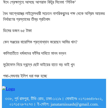
ঈদে প্রেক্ষাগৃহে আসছে আশরাফ কিটুর সিনেমা ‘পিনিক’
বৈধ আগ্নেয়াস্ত্র লাইসেন্সধারী সচেতন নাগরিকবৃন্দের পক্ষ থেকে অগ্রিম আয়কর
নির্ধারণের প্রস্তাবের তীব্র প্রতিবাদ
ডিমের ডজন ৬৫ টাকা
কেন সঞ্জয়ের বায়োপিক প্রত্যাখ্যান করেছেন আমির খান?
কালিহাতীতে ধর্ষকদের ফাঁসির দাবিতে মানব বন্ধন
মুঠোফোন নিয়ে দ্বন্দ্বে ছোট ভাইয়ের হাতে বড় ভাই খুন
পদ্মা-মেঘনায় ইলিশ ধরা শুরু হচ্ছে
৩৩৮, পূর্ব রামপুরা, টিভি রোড, ঢাকা-১২১৯। মোবাইলঃ ০১৭১৬৬৪৮৯০২,
০১৭১৫২৮৭২৭৩। ই-মেইল: janatarnissash@gmail.com.