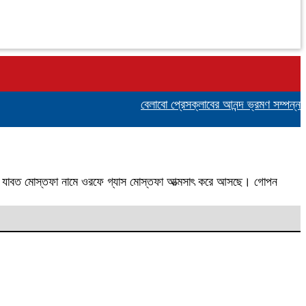
বেলাবো প্রেসক্লাবের আনন্দ ভ্রমণ সম্পন্ন: সা
ল বহুদিন যাবত মোস্তফা নামে ওরফে গ্যাস মোস্তফা আত্মসাৎ করে আসছে। গোপন