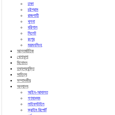
ঢাকা
চট্টগ্রাম
রাজশাহী
খুলনা
বরিশাল
সিলেট
রংপুর
ময়মনসিংহ
আন্তর্জাতিক
খেলাধুলা
বিনোদন
তথ্যপ্রযুক্তি
সাহিত্য
সম্পাদকীয়
অন্যান্য
আইন-আদালত
গণমাধ্যম
লাইফস্টাইল
ক্রাইম রিপোর্ট