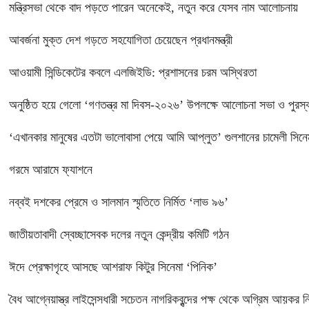
মন্ত্রিসভা থেকে বাদ পড়তে পারেন অনেকেই, নতুন করে যেসব নাম আলোচনায়
আবর্জনা মুক্ত দেশ গড়তে সহযোগিতা চেয়েছেন প্রধানমন্ত্রী
‎আওয়ামী সিন্ডিকেটের কবলে এলজিইডি: প্রশাসনের চরম অস্থিরতা
অনুষ্ঠিত হয়ে গেলো ‘গণতন্ত্র মা দিবস-২০২৬’ উপলক্ষে আলোচনা সভা ও পুরস্
‘এখানকার মানুষের এতটা ভালোবাসা পেয়ে আমি আপ্লুত’ গুলশানের চামেলী সিনেম
গরমে আরামে ফ্যাশনে
নব্বই দশকের প্রেমে ও সালমান স্মৃতিতে নির্মিত ‘লাভ ৯৬’
জাতীয়তাবাদী স্বেচ্ছাসেবক দলের নতুন কেন্দ্রীয় কমিটি গঠন
ঈদে প্রেক্ষাগৃহে আসছে আশরাফ কিটুর সিনেমা ‘পিনিক’
বৈধ আগ্নেয়াস্ত্র লাইসেন্সধারী সচেতন নাগরিকবৃন্দের পক্ষ থেকে অগ্রিম আয়কর নির