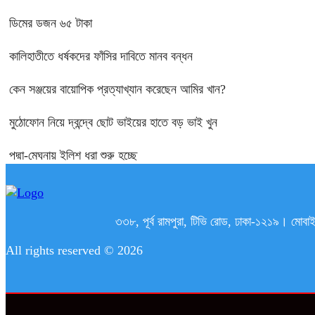
ডিমের ডজন ৬৫ টাকা
কালিহাতীতে ধর্ষকদের ফাঁসির দাবিতে মানব বন্ধন
কেন সঞ্জয়ের বায়োপিক প্রত্যাখ্যান করেছেন আমির খান?
মুঠোফোন নিয়ে দ্বন্দ্বে ছোট ভাইয়ের হাতে বড় ভাই খুন
পদ্মা-মেঘনায় ইলিশ ধরা শুরু হচ্ছে
৩৩৮, পূর্ব রামপুরা, টিভি রোড, ঢাকা-১২১
All rights reserved © 2026