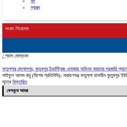
ধর্ম
স্বাস্থ্য
সংবাদ শিরোনাম
/
গ্যাস মোস্তফা
ফতুল্লার নন্দলালপুর, কুতুবপুর ইন্ডাস্ট্রিজ এলাকায় অভিনব কায়দায় সরকারি গ্যা
সাইফুল আলম বাবু (বিশেষ প্রতিনিধি): নারায়ণগঞ্জ ফতুল্লা থানাধীন কুতুবপুর 
সূত্রে
বিস্তারিত
ফেসবুকে আমরা