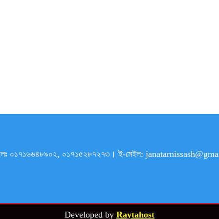
৯। মোবাইলঃ ০১৭১৬৬৪৮৯০২, ০১৭১৫২৮৭২৭৩। ই-মেইল: janatarnissash@
Developed by
Raytahost