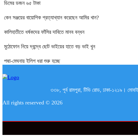
ডিমের ডজন ৬৫ টাকা
কেন সঞ্জয়ের বায়োপিক প্রত্যাখ্যান করেছেন আমির খান?
কালিহাতীতে ধর্ষকদের ফাঁসির দাবিতে মানব বন্ধন
মুঠোফোন নিয়ে দ্বন্দ্বে ছোট ভাইয়ের হাতে বড় ভাই খুন
পদ্মা-মেঘনায় ইলিশ ধরা শুরু হচ্ছে
৩৩৮, পূর্ব রামপুরা, টিভি রোড, ঢাকা-১২১
All rights reserved © 2026