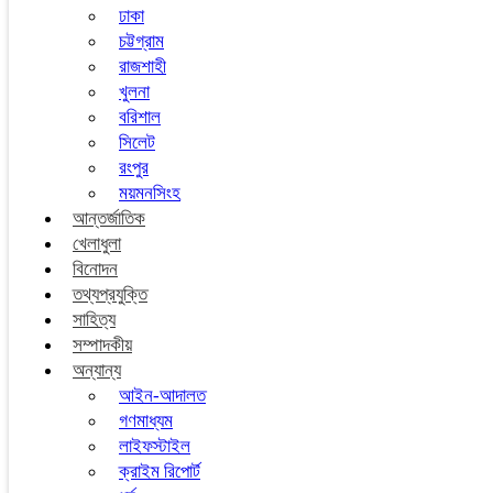
ঢাকা
চট্টগ্রাম
রাজশাহী
খুলনা
বরিশাল
সিলেট
রংপুর
ময়মনসিংহ
আন্তর্জাতিক
খেলাধুলা
বিনোদন
তথ্যপ্রযুক্তি
সাহিত্য
সম্পাদকীয়
অন্যান্য
আইন-আদালত
গণমাধ্যম
লাইফস্টাইল
ক্রাইম রিপোর্ট