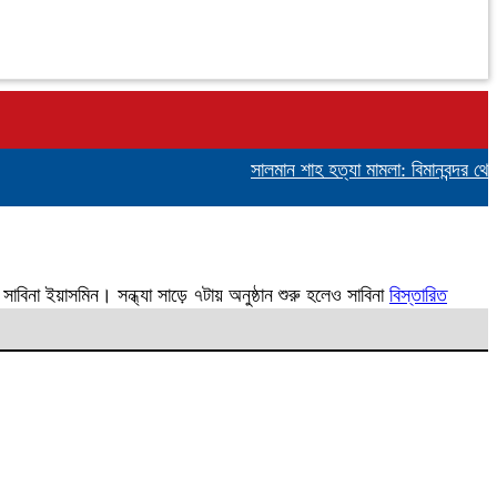
সালমান শাহ হত্যা মামলা: বিমানবন্দর থেকে 
না ইয়াসমিন। সন্ধ্যা সাড়ে ৭টায় অনুষ্ঠান শুরু হলেও সাবিনা
বিস্তারিত