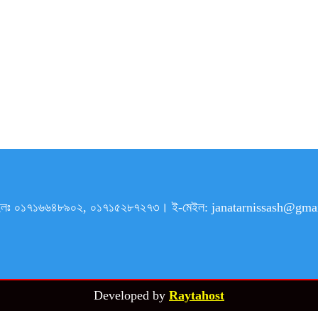
৯। মোবাইলঃ ০১৭১৬৬৪৮৯০২, ০১৭১৫২৮৭২৭৩। ই-মেইল: janatarnissash@
Developed by
Raytahost