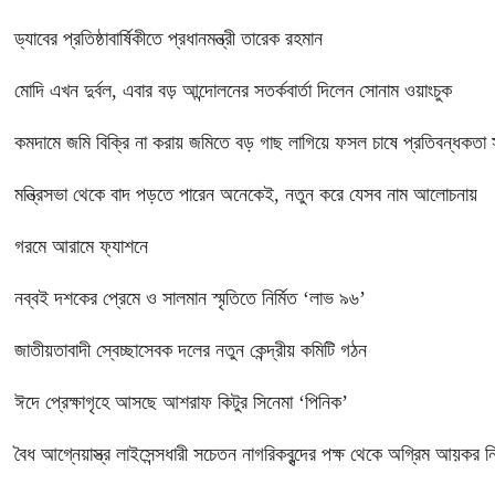
ড্যাবের প্রতিষ্ঠাবার্ষিকীতে প্রধানমন্ত্রী তারেক রহমান
মোদি এখন দুর্বল, এবার বড় আন্দোলনের সতর্কবার্তা দিলেন সোনাম ওয়াংচুক
কমদামে জমি বিক্রি না করায় জমিতে বড় গাছ লাগিয়ে ফসল চাষে প্রতিবন্ধকতা স
মন্ত্রিসভা থেকে বাদ পড়তে পারেন অনেকেই, নতুন করে যেসব নাম আলোচনায়
গরমে আরামে ফ্যাশনে
নব্বই দশকের প্রেমে ও সালমান স্মৃতিতে নির্মিত ‘লাভ ৯৬’
জাতীয়তাবাদী স্বেচ্ছাসেবক দলের নতুন কেন্দ্রীয় কমিটি গঠন
ঈদে প্রেক্ষাগৃহে আসছে আশরাফ কিটুর সিনেমা ‘পিনিক’
বৈধ আগ্নেয়াস্ত্র লাইসেন্সধারী সচেতন নাগরিকবৃন্দের পক্ষ থেকে অগ্রিম আয়কর নির