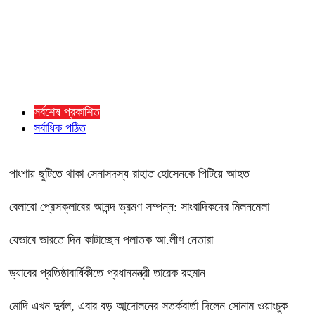
সর্বশেষ প্রকাশিত
সর্বাধিক পঠিত
পাংশায় ছুটিতে থাকা সেনাসদস্য রাহাত হোসেনকে পিটিয়ে আহত
বেলাবো প্রেসক্লাবের আনন্দ ভ্রমণ সম্পন্ন: সাংবাদিকদের মিলনমেলা
যেভাবে ভারতে দিন কাটাচ্ছেন পলাতক আ.লীগ নেতারা
ড্যাবের প্রতিষ্ঠাবার্ষিকীতে প্রধানমন্ত্রী তারেক রহমান
মোদি এখন দুর্বল, এবার বড় আন্দোলনের সতর্কবার্তা দিলেন সোনাম ওয়াংচুক