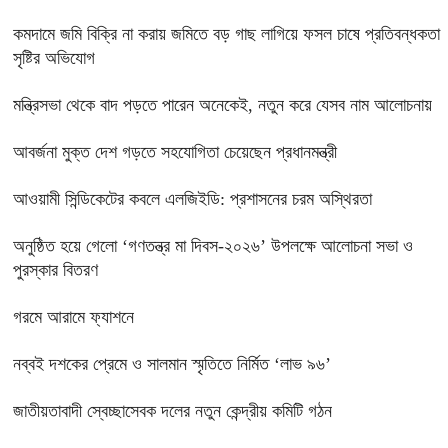
কমদামে জমি বিক্রি না করায় জমিতে বড় গাছ লাগিয়ে ফসল চাষে প্রতিবন্ধকতা
সৃষ্টির অভিযোগ
মন্ত্রিসভা থেকে বাদ পড়তে পারেন অনেকেই, নতুন করে যেসব নাম আলোচনায়
আবর্জনা মুক্ত দেশ গড়তে সহযোগিতা চেয়েছেন প্রধানমন্ত্রী
‎আওয়ামী সিন্ডিকেটের কবলে এলজিইডি: প্রশাসনের চরম অস্থিরতা
অনুষ্ঠিত হয়ে গেলো ‘গণতন্ত্র মা দিবস-২০২৬’ উপলক্ষে আলোচনা সভা ও
পুরস্কার বিতরণ
গরমে আরামে ফ্যাশনে
নব্বই দশকের প্রেমে ও সালমান স্মৃতিতে নির্মিত ‘লাভ ৯৬’
জাতীয়তাবাদী স্বেচ্ছাসেবক দলের নতুন কেন্দ্রীয় কমিটি গঠন