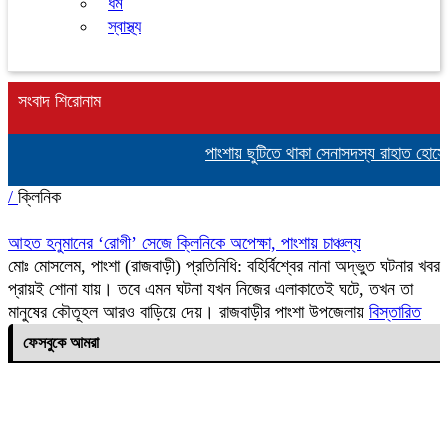
ধর্ম
স্বাস্থ্য
সংবাদ শিরোনাম
পাংশায় ছুটিতে থাকা সেনাসদস্য রাহাত হোস
/
ক্লিনিক
আহত হনুমানের ‘রোগী’ সেজে ক্লিনিকে অপেক্ষা, পাংশায় চাঞ্চল্য
মোঃ মোসলেম, পাংশা (রাজবাড়ী) প্রতিনিধি: বহির্বিশ্বের নানা অদ্ভুত ঘটনার খবর
প্রায়ই শোনা যায়। তবে এমন ঘটনা যখন নিজের এলাকাতেই ঘটে, তখন তা
মানুষের কৌতূহল আরও বাড়িয়ে দেয়। রাজবাড়ীর পাংশা উপজেলায়
বিস্তারিত
ফেসবুকে আমরা