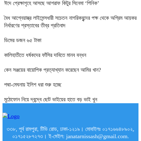
ঈদে প্রেক্ষাগৃহে আসছে আশরাফ কিটুর সিনেমা ‘পিনিক’
বৈধ আগ্নেয়াস্ত্র লাইসেন্সধারী সচেতন নাগরিকবৃন্দের পক্ষ থেকে অগ্রিম আয়কর
নির্ধারণের প্রস্তাবের তীব্র প্রতিবাদ
ডিমের ডজন ৬৫ টাকা
কালিহাতীতে ধর্ষকদের ফাঁসির দাবিতে মানব বন্ধন
কেন সঞ্জয়ের বায়োপিক প্রত্যাখ্যান করেছেন আমির খান?
পদ্মা-মেঘনায় ইলিশ ধরা শুরু হচ্ছে
মুঠোফোন নিয়ে দ্বন্দ্বে ছোট ভাইয়ের হাতে বড় ভাই খুন
৩৩৮, পূর্ব রামপুরা, টিভি রোড, ঢাকা-১২১৯। মোবাইলঃ ০১৭১৬৬৪৮৯০২,
০১৭১৫২৮৭২৭৩। ই-মেইল: janatarnissash@gmail.com.