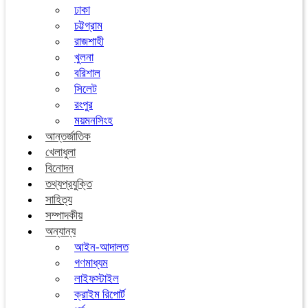
ঢাকা
চট্টগ্রাম
রাজশাহী
খুলনা
বরিশাল
সিলেট
রংপুর
ময়মনসিংহ
আন্তর্জাতিক
খেলাধুলা
বিনোদন
তথ্যপ্রযুক্তি
সাহিত্য
সম্পাদকীয়
অন্যান্য
আইন-আদালত
গণমাধ্যম
লাইফস্টাইল
ক্রাইম রিপোর্ট