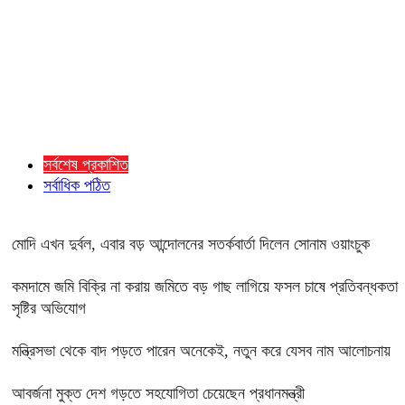
সর্বশেষ প্রকাশিত
সর্বাধিক পঠিত
মোদি এখন দুর্বল, এবার বড় আন্দোলনের সতর্কবার্তা দিলেন সোনাম ওয়াংচুক
কমদামে জমি বিক্রি না করায় জমিতে বড় গাছ লাগিয়ে ফসল চাষে প্রতিবন্ধকতা
সৃষ্টির অভিযোগ
মন্ত্রিসভা থেকে বাদ পড়তে পারেন অনেকেই, নতুন করে যেসব নাম আলোচনায়
আবর্জনা মুক্ত দেশ গড়তে সহযোগিতা চেয়েছেন প্রধানমন্ত্রী