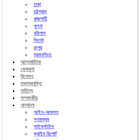
ঢাকা
চট্টগ্রাম
রাজশাহী
খুলনা
বরিশাল
সিলেট
রংপুর
ময়মনসিংহ
আন্তর্জাতিক
খেলাধুলা
বিনোদন
তথ্যপ্রযুক্তি
সাহিত্য
সম্পাদকীয়
অন্যান্য
আইন-আদালত
গণমাধ্যম
লাইফস্টাইল
ক্রাইম রিপোর্ট