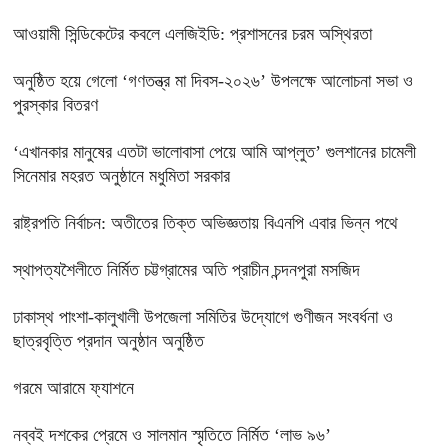
‎আওয়ামী সিন্ডিকেটের কবলে এলজিইডি: প্রশাসনের চরম অস্থিরতা
অনুষ্ঠিত হয়ে গেলো ‘গণতন্ত্র মা দিবস-২০২৬’ উপলক্ষে আলোচনা সভা ও
পুরস্কার বিতরণ
‘এখানকার মানুষের এতটা ভালোবাসা পেয়ে আমি আপ্লুত’ গুলশানের চামেলী
সিনেমার মহরত অনুষ্ঠানে মধুমিতা সরকার
রাষ্ট্রপতি নির্বাচন: অতীতের তিক্ত অভিজ্ঞতায় বিএনপি এবার ভিন্ন পথে
স্থাপত্যশৈলীতে নির্মিত চট্টগ্রামের অতি প্রাচীন চন্দনপুরা মসজিদ
ঢাকাস্থ পাংশা-কালুখালী উপজেলা সমিতির উদ্যোগে গুণীজন সংবর্ধনা ও
ছাত্রবৃত্তি প্রদান অনুষ্ঠান অনুষ্ঠিত
গরমে আরামে ফ্যাশনে
নব্বই দশকের প্রেমে ও সালমান স্মৃতিতে নির্মিত ‘লাভ ৯৬’