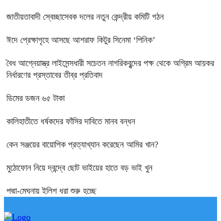
জাতীয়তাবাদী স্বেচ্ছাসেবক দলের নতুন কেন্দ্রীয় কমিটি গঠন
ঈদে প্রেক্ষাগৃহে আসছে আশরাফ কিটুর সিনেমা ‘পিনিক’
বৈধ আগ্নেয়াস্ত্র লাইসেন্সধারী সচেতন নাগরিকবৃন্দের পক্ষ থেকে অগ্রিম আয়কর
নির্ধারণের প্রস্তাবের তীব্র প্রতিবাদ
ডিমের ডজন ৬৫ টাকা
কালিহাতীতে ধর্ষকদের ফাঁসির দাবিতে মানব বন্ধন
কেন সঞ্জয়ের বায়োপিক প্রত্যাখ্যান করেছেন আমির খান?
মুঠোফোন নিয়ে দ্বন্দ্বে ছোট ভাইয়ের হাতে বড় ভাই খুন
পদ্মা-মেঘনায় ইলিশ ধরা শুরু হচ্ছে