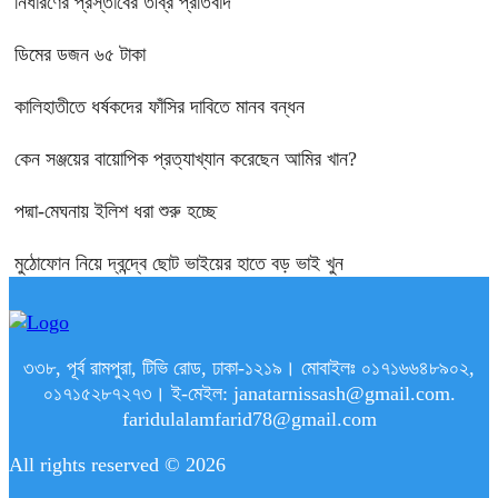
নির্ধারণের প্রস্তাবের তীব্র প্রতিবাদ
ডিমের ডজন ৬৫ টাকা
কালিহাতীতে ধর্ষকদের ফাঁসির দাবিতে মানব বন্ধন
কেন সঞ্জয়ের বায়োপিক প্রত্যাখ্যান করেছেন আমির খান?
পদ্মা-মেঘনায় ইলিশ ধরা শুরু হচ্ছে
মুঠোফোন নিয়ে দ্বন্দ্বে ছোট ভাইয়ের হাতে বড় ভাই খুন
৩৩৮, পূর্ব রামপুরা, টিভি রোড, ঢাকা-১২১৯। মোবাইলঃ ০১৭১৬৬৪৮৯০২,
০১৭১৫২৮৭২৭৩। ই-মেইল: janatarnissash@gmail.com.
faridulalamfarid78@gmail.com
All rights reserved © 2026