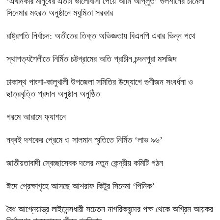
‘এখানকার মানুষের এতটা ভালোবাসা পেয়ে আমি আপ্লুত’ গুলশানের চামেলী
সিনেমার মহরত অনুষ্ঠানে মধুমিতা সরকার
রাষ্ট্রপতি নির্বাচন: অতীতের তিক্ত অভিজ্ঞতায় বিএনপি এবার ভিন্ন পথে
স্থাপত্যশৈলীতে নির্মিত চট্টগ্রামের অতি প্রাচীন চন্দনপুরা মসজিদ
ঢাকাস্থ পাংশা-কালুখালী উপজেলা সমিতির উদ্যোগে গুণীজন সংবর্ধনা ও
ছাত্রবৃত্তি প্রদান অনুষ্ঠান অনুষ্ঠিত
গরমে আরামে ফ্যাশনে
নব্বই দশকের প্রেমে ও সালমান স্মৃতিতে নির্মিত ‘লাভ ৯৬’
জাতীয়তাবাদী স্বেচ্ছাসেবক দলের নতুন কেন্দ্রীয় কমিটি গঠন
ঈদে প্রেক্ষাগৃহে আসছে আশরাফ কিটুর সিনেমা ‘পিনিক’
বৈধ আগ্নেয়াস্ত্র লাইসেন্সধারী সচেতন নাগরিকবৃন্দের পক্ষ থেকে অগ্রিম আয়কর