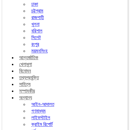
ঢাকা
চট্টগ্রাম
রাজশাহী
খুলনা
বরিশাল
সিলেট
রংপুর
ময়মনসিংহ
আন্তর্জাতিক
খেলাধুলা
বিনোদন
তথ্যপ্রযুক্তি
সাহিত্য
সম্পাদকীয়
অন্যান্য
আইন-আদালত
গণমাধ্যম
লাইফস্টাইল
ক্রাইম রিপোর্ট