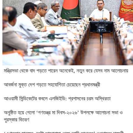
মন্ত্রিসভা থেকে বাদ পড়তে পারেন অনেকেই, নতুন করে যেসব নাম আলোচনায়
আবর্জনা মুক্ত দেশ গড়তে সহযোগিতা চেয়েছেন প্রধানমন্ত্রী
‎আওয়ামী সিন্ডিকেটের কবলে এলজিইডি: প্রশাসনের চরম অস্থিরতা
অনুষ্ঠিত হয়ে গেলো ‘গণতন্ত্র মা দিবস-২০২৬’ উপলক্ষে আলোচনা সভা ও
পুরস্কার বিতরণ