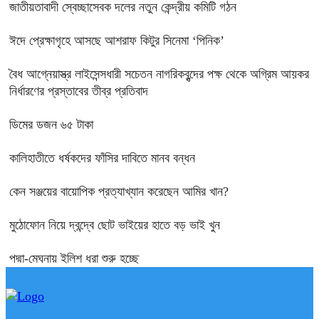
জাতীয়তাবাদী স্বেচ্ছাসেবক দলের নতুন কেন্দ্রীয় কমিটি গঠন
ঈদে প্রেক্ষাগৃহে আসছে আশরাফ কিটুর সিনেমা ‘পিনিক’
বৈধ আগ্নেয়াস্ত্র লাইসেন্সধারী সচেতন নাগরিকবৃন্দের পক্ষ থেকে অগ্রিম আয়কর
নির্ধারণের প্রস্তাবের তীব্র প্রতিবাদ
ডিমের ডজন ৬৫ টাকা
কালিহাতীতে ধর্ষকদের ফাঁসির দাবিতে মানব বন্ধন
কেন সঞ্জয়ের বায়োপিক প্রত্যাখ্যান করেছেন আমির খান?
মুঠোফোন নিয়ে দ্বন্দ্বে ছোট ভাইয়ের হাতে বড় ভাই খুন
পদ্মা-মেঘনায় ইলিশ ধরা শুরু হচ্ছে