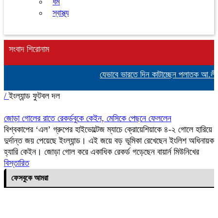
ধর্ম
স্বাস্থ্য
সংবাদ শিরোনাম
যেভাবে ভারতে দিন কাটাচ্ছেন পলাতক আ.লীগ 
/
ইংল্যান্ড ফুটবল দল
জোড়া গোলের রাতে রেকর্ডবুকে কেইন, মেসিকে পেছনে ফেললেন
বিশ্বকাপের ‘এল’ গ্রুপের হাইভোল্টেজ ম্যাচে ক্রোয়েশিয়াকে ৪-২ গোলে হারিয়ে
দুর্দান্ত জয় পেয়েছে ইংল্যান্ড। এই জয়ে বড় ভূমিকা রেখেছেন ইংলিশ অধিনায়ক
হ্যারি কেইন। জোড়া গোল করে একাধিক রেকর্ড গড়েছেন বায়ার্ন মিউনিখের
বিস্তারিত
ফেসবুকে আমরা