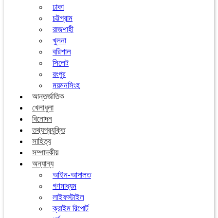
ঢাকা
চট্টগ্রাম
রাজশাহী
খুলনা
বরিশাল
সিলেট
রংপুর
ময়মনসিংহ
আন্তর্জাতিক
খেলাধুলা
বিনোদন
তথ্যপ্রযুক্তি
সাহিত্য
সম্পাদকীয়
অন্যান্য
আইন-আদালত
গণমাধ্যম
লাইফস্টাইল
ক্রাইম রিপোর্ট