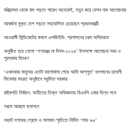
মন্ত্রিসভা থেকে বাদ পড়তে পারেন অনেকেই, নতুন করে যেসব নাম আলোচনায়
আবর্জনা মুক্ত দেশ গড়তে সহযোগিতা চেয়েছেন প্রধানমন্ত্রী
‎আওয়ামী সিন্ডিকেটের কবলে এলজিইডি: প্রশাসনের চরম অস্থিরতা
অনুষ্ঠিত হয়ে গেলো ‘গণতন্ত্র মা দিবস-২০২৬’ উপলক্ষে আলোচনা সভা ও
পুরস্কার বিতরণ
‘এখানকার মানুষের এতটা ভালোবাসা পেয়ে আমি আপ্লুত’ গুলশানের চামেলী
সিনেমার মহরত অনুষ্ঠানে মধুমিতা সরকার
রাষ্ট্রপতি নির্বাচন: অতীতের তিক্ত অভিজ্ঞতায় বিএনপি এবার ভিন্ন পথে
গরমে আরামে ফ্যাশনে
নব্বই দশকের প্রেমে ও সালমান স্মৃতিতে নির্মিত ‘লাভ ৯৬’